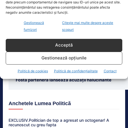
date precum comportamentul de navigare sau ID-uri unice pe acest site.
Neconsimțământul sau retragerea consimțământului poate afecta
negativ anumite caracteristici și funcții.
Ultimele știri
Gestionează
Citește mai multe despre aceste
furnizori
scopuri
Critici dure ale lui Dan Dungaciu la adresa măsurilor
energetice din Republica Moldova. Un „leucoplast”
peste un „vulcan care clocotește”
Acceptă
Seceta severă afectează nordul României. Stații
Gestionează opțiunile
hidrologice cu debit zero
Politică de cookies
Politică de confidențialitate
Contact
Cătălin Avramescu, acuzat de pornografie infantilă.
Fosta parteneră lansează acuzații halucinante
Anchetele Lumea Politică
EXCLUSIV.Politician de top a agresat un octogenar! A
recunoscut cu greu fapta