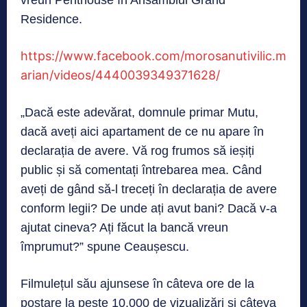
Residence.
https://www.facebook.com/morosanutivilic.m
arian/videos/4440039349371628/
„Dacă este adevărat, domnule primar Mutu,
dacă aveți aici apartament de ce nu apare în
declarația de avere. Vă rog frumos să ieșiți
public și să comentați întrebarea mea. Când
aveți de gând să-l treceți în declarația de avere
conform legii? De unde ați avut bani? Dacă v-a
ajutat cineva? Ați făcut la bancă vreun
împrumut?” spune Ceaușescu.
Filmulețul său ajunsese în câteva ore de la
postare la peste 10.000 de vizualizări și câteva