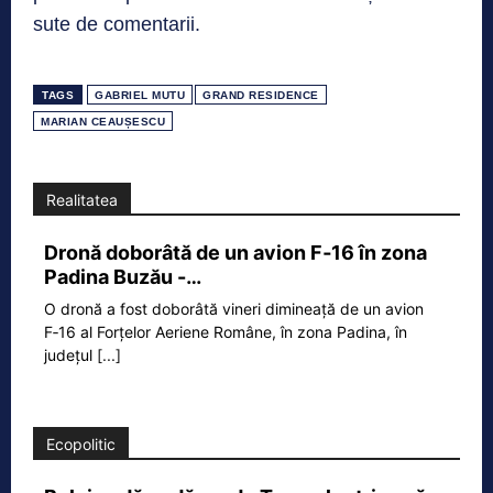
sute de comentarii.
TAGS
GABRIEL MUTU
GRAND RESIDENCE
MARIAN CEAUȘESCU
Realitatea
Dronă doborâtă de un avion F‑16 în zona
Padina Buzău -…
O dronă a fost doborâtă vineri dimineață de un avion
F‑16 al Forțelor Aeriene Române, în zona Padina, în
județul
[...]
Ecopolitic