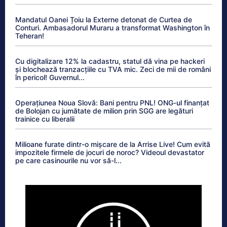
Mandatul Oanei Țoiu la Externe detonat de Curtea de
Conturi. Ambasadorul Muraru a transformat Washington în
Teheran!
Cu digitalizare 12% la cadastru, statul dă vina pe hackeri
și blochează tranzacțiile cu TVA mic. Zeci de mii de români
în pericol! Guvernul...
Operațiunea Noua Slovă: Bani pentru PNL! ONG-ul finanțat
de Bolojan cu jumătate de milion prin SGG are legături
trainice cu liberalii
Milioane furate dintr-o mișcare de la Arrise Live! Cum evită
impozitele firmele de jocuri de noroc? Videoul devastator
pe care casinourile nu vor să-l...