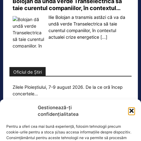
Bolojan dă undă verde Transelectrica să
taie curentul companiilor, în contextul…
Ilie Bolojan a transmis astăzi că va da
undă verde Transelectrica să taie
curentul companiilor, în contextul
actualei crize energetice
[...]
Oficiul de Știri
Zilele Ploieștiului, 7-9 august 2026. De la ce oră încep
concertele…
Zilele Ploieștiului, organizate în
Gestionează-ți
perioada 7-9 august, aduc în centrul
confidențialitatea
orașului trei seri de concert, un
spectacol impresionant cu drone
[...]
Pentru a oferi cea mai bună experiență, folosim tehnologii precum
cookie-urile pentru a stoca și/sau accesa informațiile despre dispozitiv.
Consimțământul pentru aceste tehnologii ne va permite să procesăm