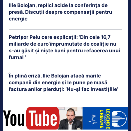
Ilie Bolojan, replici acide la conferința de
presă. Discuții despre compensații pentru
energie
Petrişor Peiu cere explicații: ‘Din cele 16,7
miliarde de euro împrumutate de coaliţie nu
s-au găsit şi nişte bani pentru refacerea unui
furnal ‘
În plină criză, Ilie Bolojan atacă marile
companii din energie și le pune pe masă
factura anilor pierduți: ‘Nu-și fac investițiile’