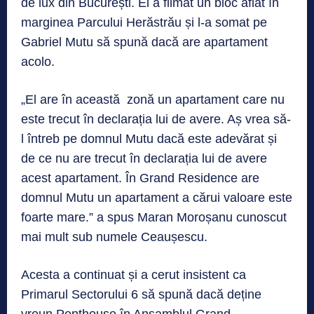
de lux din București. El a filmat un bloc aflat în
marginea Parcului Herăstrău și l-a somat pe
Gabriel Mutu să spună dacă are apartament
acolo.
„El are în această zonă un apartament care nu
este trecut în declarația lui de avere. Aș vrea să-
l întreb pe domnul Mutu dacă este adevărat și
de ce nu are trecut în declarația lui de avere
acest apartament. În Grand Residence are
domnul Mutu un apartament a cărui valoare este
foarte mare.” a spus Maran Moroșanu cunoscut
mai mult sub numele Ceaușescu.
Acesta a continuat și a cerut insistent ca
Primarul Sectorului 6 să spună dacă deține
vreun Penthouse în Ansamblul Grand