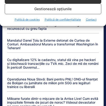
Gestionează opțiunile
Anchetele Lumea Politică
Politică de cookies
Politică de confidențialitate
Contact
EXCLUSIV.Politician de top a agresat un octogenar! A
recunoscut cu greu fapta
Mandatul Oanei Țoiu la Externe detonat de Curtea de
Conturi. Ambasadorul Muraru a transformat Washington în
Teheran!
Cu digitalizare 12% la cadastru, statul dă vina pe hackeri
și blochează tranzacțiile cu TVA mic. Zeci de mii de români
în pericol! Guvernul...
Operațiunea Noua Slovă: Bani pentru PNL! ONG-ul finanțat
de Bolojan cu jumătate de milion prin SGG are legături
trainice cu liberalii
Milioane furate dintr-o mișcare de la Arrise Live! Cum evită
impozitele firmele de jocuri de noroc? Videoul devastator