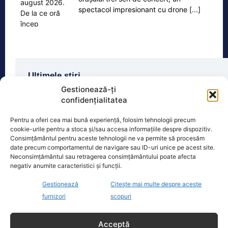
spectacol impresionant cu drone
[...]
Ultimele știri
Gestionează-ți
Nicușor Dan publică averea Mirabelei Grădinaru,
confidențialitatea
după amendamentul AUR „cu dedicație”: terenuri,
case moștenite, salariu de la Dacia și un împrumut
Pentru a oferi cea mai bună experiență, folosim tehnologii precum
de 116.000 de...
cookie-urile pentru a stoca și/sau accesa informațiile despre dispozitiv.
Consimțământul pentru aceste tehnologii ne va permite să procesăm
„Șoferii” de trotinete electrice, obligați să facă
date precum comportamentul de navigare sau ID-uri unice pe acest site.
dovada absolvirii unui curs de legislație rutieră:
Neconsimțământul sau retragerea consimțământului poate afecta
Interdicție propusă de Guvern, preluată în Parlament
negativ anumite caracteristici și funcții.
Gestionează
Citește mai multe despre aceste
România a pupat ghiulul. Taxele pe pensii și salarii și
furnizori
scopuri
cota TVA, obligații convenite la Washington printr-
un Acord semnat pe 16 aprilie
Acceptă