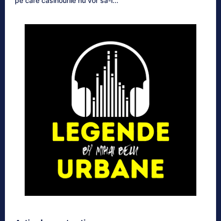
pe care casinourile nu vor să-l...