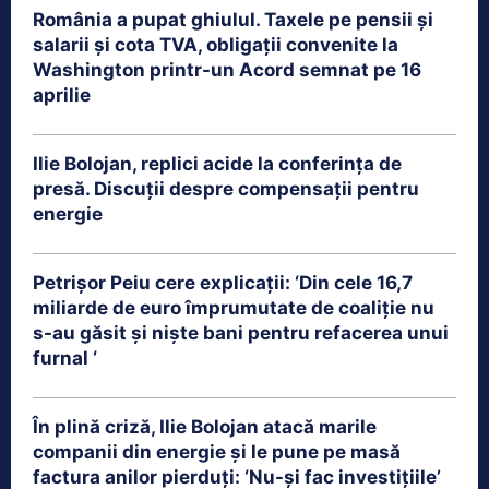
România a pupat ghiulul. Taxele pe pensii și
salarii și cota TVA, obligații convenite la
Washington printr-un Acord semnat pe 16
aprilie
Ilie Bolojan, replici acide la conferința de
presă. Discuții despre compensații pentru
energie
Petrişor Peiu cere explicații: ‘Din cele 16,7
miliarde de euro împrumutate de coaliţie nu
s-au găsit şi nişte bani pentru refacerea unui
furnal ‘
În plină criză, Ilie Bolojan atacă marile
companii din energie și le pune pe masă
factura anilor pierduți: ‘Nu-și fac investițiile’