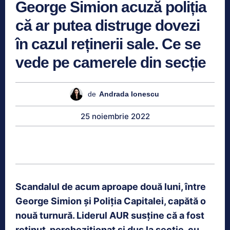
George Simion acuză poliția
că ar putea distruge dovezi
în cazul reținerii sale. Ce se
vede pe camerele din secție
de
Andrada Ionescu
25 noiembrie 2022
Scandalul de acum aproape două luni, între
George Simion și Poliția Capitalei, capătă o
nouă turnură. Liderul AUR susține că a fost
reținut, percheziționat și dus la secție, cu