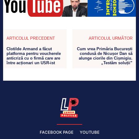
ARTICOLUL PRECEDENT
ARTICOLUL URMĂTOR
Clotilde Armand a făcut
Cum vrea Primăria București
platforma pentru voucherele
condusă de Nicușor Dan să
anticriză cu o firmă care are
alunge ciorile din Cișmigiu.
între acționari un USR-ist
„Testăm soluții”
FACEBOOK PAGE
YOUTUBE