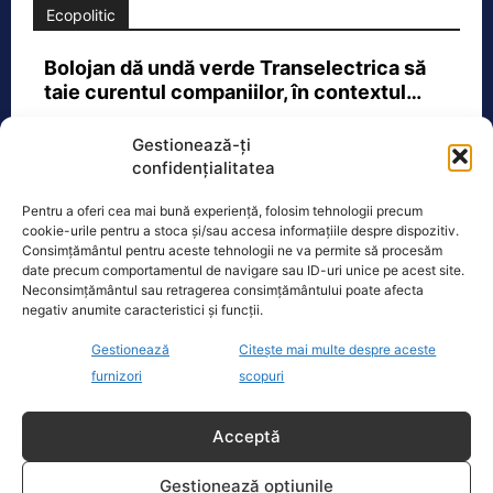
Ecopolitic
Bolojan dă undă verde Transelectrica să
taie curentul companiilor, în contextul…
Ilie Bolojan a transmis astăzi că va da
Gestionează-ți
undă verde Transelectrica să taie
confidențialitatea
curentul companiilor, în contextul
actualei crize energetice
[...]
Pentru a oferi cea mai bună experiență, folosim tehnologii precum
cookie-urile pentru a stoca și/sau accesa informațiile despre dispozitiv.
Consimțământul pentru aceste tehnologii ne va permite să procesăm
date precum comportamentul de navigare sau ID-uri unice pe acest site.
Neconsimțământul sau retragerea consimțământului poate afecta
negativ anumite caracteristici și funcții.
Oficiul de Știri
Gestionează
Citește mai multe despre aceste
Cine este Petrică Paraschiv, campionul mondial care
furnizori
scopuri
execută 11 ani de…
Petrică Paraschiv, primul român care a
Acceptă
cucerit un titlu mondial la box
profesionist, este din nou în centrul
Gestionează opțiunile
atenției după
[...]