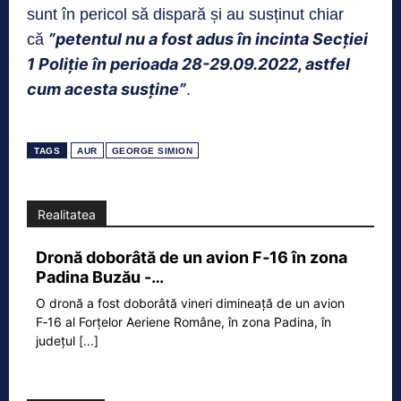
sunt în pericol să dispară și au susținut chiar
”petentul nu a fost adus în incinta Secției
că
1 Poliție în perioada 28-29.09.2022, astfel
cum acesta susține”
.
TAGS
AUR
GEORGE SIMION
Realitatea
Dronă doborâtă de un avion F‑16 în zona
Padina Buzău -…
O dronă a fost doborâtă vineri dimineață de un avion
F‑16 al Forțelor Aeriene Române, în zona Padina, în
județul
[...]