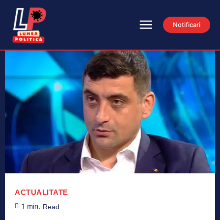
Notificari
ACTUALITATE
1
min.
Read