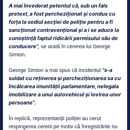
A mai învederat petentul că, sub un fals
pretext, a fost percheziţionat şi condus cu
forţa la sediul secţiei de poliţie pentru a fi
sancţionat contravenţional şi a i se aduce la
cunoştinţă faptul ridicării permisului său de
conducere”,
se arată în cererea lui George
Simion.
”s-a
George Simion a mai spus că incidentul
soldat cu reținerea și percheziționarea sa cu
încălcarea imunității parlamentare, nelegala
imobilizare a unui autovehicul și lovirea unor
persoane”.
În replică, reprezentanții poliției au cerut
respingerea cererii pe motiv că înregistrările nu