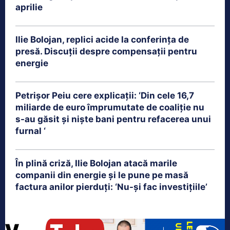
aprilie
Ilie Bolojan, replici acide la conferința de
presă. Discuții despre compensații pentru
energie
Petrişor Peiu cere explicații: ‘Din cele 16,7
miliarde de euro împrumutate de coaliţie nu
s-au găsit şi nişte bani pentru refacerea unui
furnal ‘
În plină criză, Ilie Bolojan atacă marile
companii din energie și le pune pe masă
factura anilor pierduți: ‘Nu-și fac investițiile’