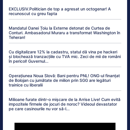
EXCLUSIV.Politician de top a agresat un octogenar! A
recunoscut cu greu fapta
Mandatul Oanei Țoiu la Externe detonat de Curtea de
Conturi. Ambasadorul Muraru a transformat Washington în
Teheran!
Cu digitalizare 12% la cadastru, statul dă vina pe hackeri
și blochează tranzacțiile cu TVA mic. Zeci de mii de români
în pericol! Guvernul...
Operațiunea Noua Slovă: Bani pentru PNL! ONG-ul finanțat
de Bolojan cu jumătate de milion prin SGG are legături
trainice cu liberalii
Milioane furate dintr-o mișcare de la Arrise Live! Cum evită
impozitele firmele de jocuri de noroc? Videoul devastator
pe care casinourile nu vor să-l...