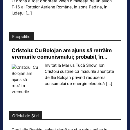
O dronă a fost doborâtă vineri dimineață de un avion
F‑16 al Forțelor Aeriene Române, în zona Padina, în
județul
[...]
Ecopolitic
Cristoiu: Cu Bolojan am ajuns să retrăim
vremurile comunismului; probabil, în…
Invitat la Marius Tucă Show, Ion
Cristoiu susține că măsurile anunțate
de Ilie Bolojan privind reducerea
consumului de energie electrică
[...]
Oficiul de Știri
Copil din Reghin, salvat după ce și-a prins mâna în