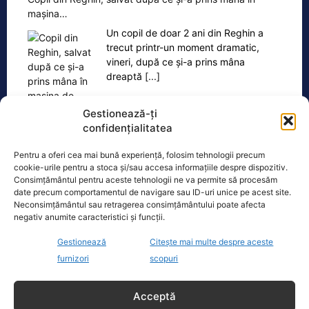
mașina…
Un copil de doar 2 ani din Reghin a
trecut printr-un moment dramatic,
vineri, după ce și-a prins mâna
dreaptă
[...]
Gestionează-ți
confidențialitatea
Pentru a oferi cea mai bună experiență, folosim tehnologii precum
Ultimele știri
cookie-urile pentru a stoca și/sau accesa informațiile despre dispozitiv.
Consimțământul pentru aceste tehnologii ne va permite să procesăm
date precum comportamentul de navigare sau ID-uri unice pe acest site.
Adrian Câciu se arată contrariat de haosul generat
Neconsimțământul sau retragerea consimțământului poate afecta
de PNL și USR: Au votat legea și apoi o atacă la CCR.
negativ anumite caracteristici și funcții.
Ăsta e bipolarism...
Gestionează
Citește mai multe despre aceste
Cât de departe e România de adoptarea euro.
furnizori
scopuri
Avertismentele profesorului Cristian Păun
Acceptă
Guvernul pregătește măsuri pentru criza energetică.