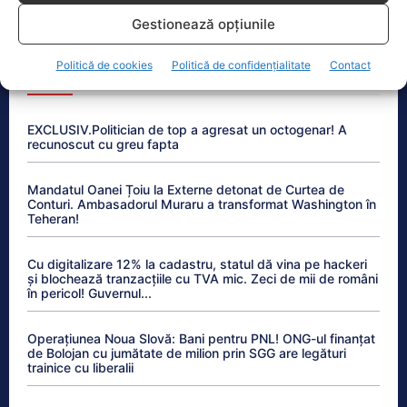
Planuri de limitare a consumului industrial
Gestionează opțiunile
Politică de cookies
Politică de confidențialitate
Contact
Anchetele Lumea Politică
EXCLUSIV.Politician de top a agresat un octogenar! A
recunoscut cu greu fapta
Mandatul Oanei Țoiu la Externe detonat de Curtea de
Conturi. Ambasadorul Muraru a transformat Washington în
Teheran!
Cu digitalizare 12% la cadastru, statul dă vina pe hackeri
și blochează tranzacțiile cu TVA mic. Zeci de mii de români
în pericol! Guvernul...
Operațiunea Noua Slovă: Bani pentru PNL! ONG-ul finanțat
de Bolojan cu jumătate de milion prin SGG are legături
trainice cu liberalii