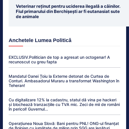
Veterinar reținut pentru uciderea ilegală a câinilor.
Fiul primarului din Berchișești ar fi eutanasiat sute
de animale
Anchetele Lumea Politică
EXCLUSIV.Politician de top a agresat un octogenar! A
recunoscut cu greu fapta
Mandatul Oanei Țoiu la Externe detonat de Curtea de
Conturi. Ambasadorul Muraru a transformat Washington în
Teheran!
Cu digitalizare 12% la cadastru, statul dă vina pe hackeri
și blochează tranzacțiile cu TVA mic. Zeci de mii de români
în pericol! Guvernul...
Operațiunea Noua Slovă: Bani pentru PNL! ONG-ul finanțat
de Bolojan cu jumătate de milion prin SGG are legături