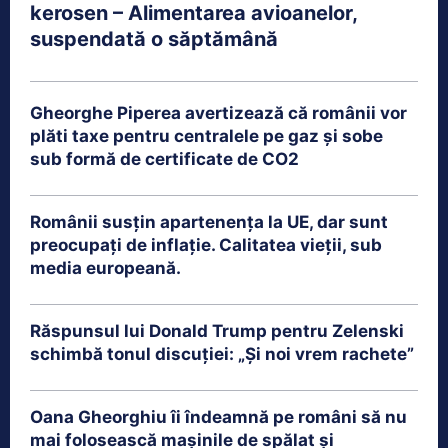
kerosen – Alimentarea avioanelor,
suspendată o săptămână
Gheorghe Piperea avertizează că românii vor
plăti taxe pentru centralele pe gaz și sobe
sub formă de certificate de CO2
Românii susțin apartenența la UE, dar sunt
preocupați de inflație. Calitatea vieții, sub
media europeană.
Răspunsul lui Donald Trump pentru Zelenski
schimbă tonul discuției: „Și noi vrem rachete”
Oana Gheorghiu îi îndeamnă pe români să nu
mai folosească mașinile de spălat și