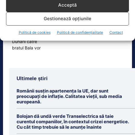
Acceptă
Cele 4 barje pentru redirecționarea Dunării către brațul
Bala vor fi…
Gestionează opțiunile
Cele 4 barje vor fi scufundate vineri, 7
august. Autoritățile au intrat în linie
Politică de cookies
Politică de confidențialitate
Contact
dreaptă cu una dintre cele mai
[...]
Ultimele știri
Românii susțin apartenența la UE, dar sunt
preocupați de inflație. Calitatea vieții, sub media
europeană.
Bolojan dă undă verde Transelectrica să taie
curentul companiilor, în contextul crizei energetice.
Cu cât timp trebuie să le anunțe înainte