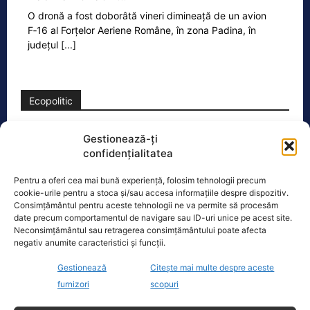
O dronă a fost doborâtă vineri dimineață de un avion
F‑16 al Forțelor Aeriene Române, în zona Padina, în
județul
[...]
Ecopolitic
Cristoiu: Cu Bolojan am ajuns să retrăim
Gestionează-ți
vremurile comunismului; probabil, în…
confidențialitatea
Invitat la Marius Tucă Show, Ion
Pentru a oferi cea mai bună experiență, folosim tehnologii precum
Cristoiu susține că măsurile anunțate
cookie-urile pentru a stoca și/sau accesa informațiile despre dispozitiv.
de Ilie Bolojan privind reducerea
Consimțământul pentru aceste tehnologii ne va permite să procesăm
consumului de energie electrică
[...]
date precum comportamentul de navigare sau ID-uri unice pe acest site.
Neconsimțământul sau retragerea consimțământului poate afecta
negativ anumite caracteristici și funcții.
Gestionează
Citește mai multe despre aceste
furnizori
scopuri
Oficiul de Știri