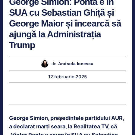
George Simion: Ponta e în
SUA cu Sebastian Ghiță și
George Maior și încearcă să
ajungă la Administrația
Trump
de
Andrada Ionescu
12 februarie 2025
George Simion, președintele partidului AUR,
a declarat marți seara, la Realitatea TV, că
„Victor Ponta e acum în SUA cu Sebastian