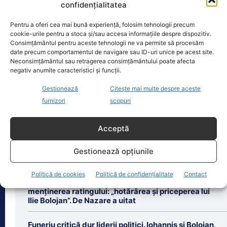
confidențialitatea
Oficiul de Știri
Pentru a oferi cea mai bună experiență, folosim tehnologii precum
cookie-urile pentru a stoca și/sau accesa informațiile despre dispozitiv.
Situație explozivă la FIFA: Gianni Infantino e „acum mai
Consimțământul pentru aceste tehnologii ne va permite să procesăm
periculos ca…
date precum comportamentul de navigare sau ID-uri unice pe acest site.
Neconsimțământul sau retragerea consimțământului poate afecta
Gianni Infantino, președinte al FIFA din
negativ anumite caracteristici și funcții.
2016, trece prin cele mai grele zile de
la preluarea mandatului, iar acțiunile
Gestionează
Citește mai multe despre aceste
sale
[...]
furnizori
scopuri
Acceptă
Gestionează opțiunile
Ultimele știri
Politică de cookies
Politică de confidențialitate
Contact
Siegfried Mureșan, limbuțe către premier pentru
menținerea ratingului: „hotărârea și priceperea lui
Ilie Bolojan”. De Nazare a uitat
Funeriu critică dur liderii politici. Iohannis și Bolojan,