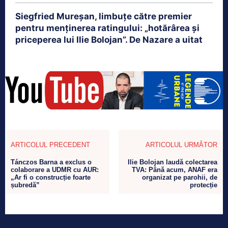
Siegfried Mureșan, limbuțe către premier
pentru menținerea ratingului: „hotărârea și
priceperea lui Ilie Bolojan”. De Nazare a uitat
ARTICOLUL PRECEDENT
ARTICOLUL URMĂTOR
Tánczos Barna a exclus o
Ilie Bolojan laudă colectarea
colaborare a UDMR cu AUR:
TVA: Până acum, ANAF era
„Ar fi o construcție foarte
organizat pe parohii, de
șubredă”
protecție