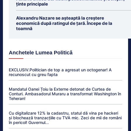
ținte principale
Alexandru Nazare se așteaptă la creștere
economică după ratingul de țară. Începe de la
toamnă
Anchetele Lumea Politică
EXCLUSIV.Politician de top a agresat un octogenar! A
recunoscut cu greu fapta
Mandatul Oanei Țoiu la Externe detonat de Curtea de
Conturi. Ambasadorul Muraru a transformat Washington în
Teheran!
Cu digitalizare 12% la cadastru, statul dă vina pe hackeri
și blochează tranzacțiile cu TVA mic. Zeci de mii de români
în pericol! Guvernul...