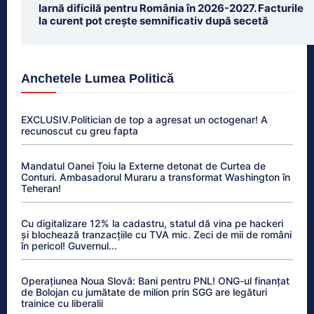
Iarnă dificilă pentru România în 2026-2027. Facturile
la curent pot crește semnificativ după secetă
Anchetele Lumea Politică
EXCLUSIV.Politician de top a agresat un octogenar! A
recunoscut cu greu fapta
Mandatul Oanei Țoiu la Externe detonat de Curtea de
Conturi. Ambasadorul Muraru a transformat Washington în
Teheran!
Cu digitalizare 12% la cadastru, statul dă vina pe hackeri
și blochează tranzacțiile cu TVA mic. Zeci de mii de români
în pericol! Guvernul...
Operațiunea Noua Slovă: Bani pentru PNL! ONG-ul finanțat
de Bolojan cu jumătate de milion prin SGG are legături
trainice cu liberalii