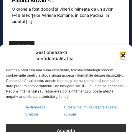
Padina Buzău -…
O dronă a fost doborâtă vineri dimineață de un avion
F‑16 al Forțelor Aeriene Române, în zona Padina, în
județul
[...]
Ecopolitic
Gestionează-ți
confidențialitatea
Ambulanță atacată/Miruță îi cere lui
Grindeanu să pună pe ordinea de…
Pentru a oferi cea mai bună experiență, folosim tehnologii precum
Ministrul interimar al Apărării, Radu
cookie-urile pentru a stoca și/sau accesa informațiile despre dispozitiv.
Miruță, îi solicită președintelui Camerei
Consimțământul pentru aceste tehnologii ne va permite să procesăm
date precum comportamentul de navigare sau ID-uri unice pe acest site.
Deputaților, Sorin Grindeanu, să pună
Neconsimțământul sau retragerea consimțământului poate afecta
pe ordinea de zi, spre
[...]
negativ anumite caracteristici și funcții.
Gestionează
Citește mai multe despre aceste
furnizori
scopuri
Oficiul de Știri
Acceptă