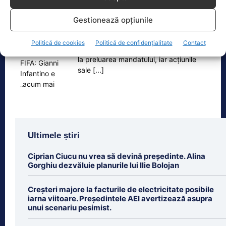
Situație explozivă la FIFA: Gianni Infantino e „acum mai
Gestionează opțiunile
periculos ca…
Gianni Infantino, președinte al FIFA din
Politică de cookies
Politică de confidențialitate
Contact
2016, trece prin cele mai grele zile de
la preluarea mandatului, iar acțiunile
sale
[...]
Ultimele știri
Ciprian Ciucu nu vrea să devină președinte. Alina
Gorghiu dezvăluie planurile lui Ilie Bolojan
Creșteri majore la facturile de electricitate posibile
iarna viitoare. Președintele AEI avertizează asupra
unui scenariu pesimist.