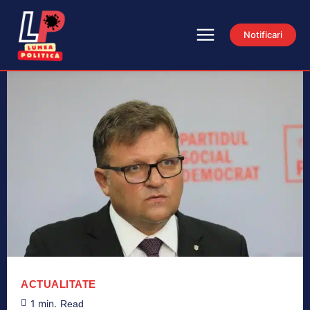
Notificari
ACTUALITATE
1
min.
Read