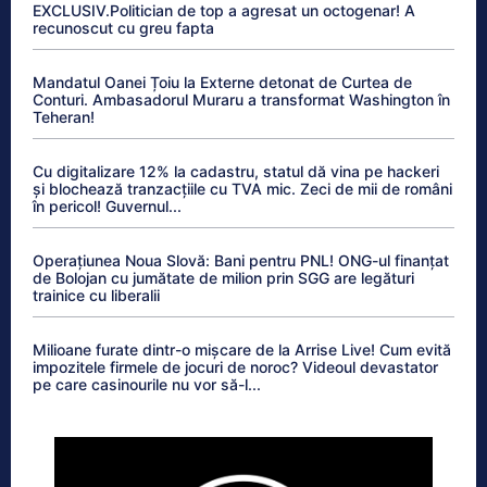
EXCLUSIV.Politician de top a agresat un octogenar! A
recunoscut cu greu fapta
Mandatul Oanei Țoiu la Externe detonat de Curtea de
Conturi. Ambasadorul Muraru a transformat Washington în
Teheran!
Cu digitalizare 12% la cadastru, statul dă vina pe hackeri
și blochează tranzacțiile cu TVA mic. Zeci de mii de români
în pericol! Guvernul...
Operațiunea Noua Slovă: Bani pentru PNL! ONG-ul finanțat
de Bolojan cu jumătate de milion prin SGG are legături
trainice cu liberalii
Milioane furate dintr-o mișcare de la Arrise Live! Cum evită
impozitele firmele de jocuri de noroc? Videoul devastator
pe care casinourile nu vor să-l...