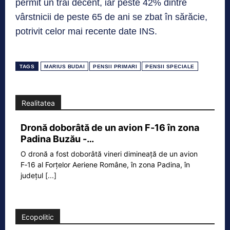
permit un trai decent, iar peste 42% dintre
vârstnicii de peste 65 de ani se zbat în sărăcie,
potrivit celor mai recente date INS.
TAGS
MARIUS BUDAI
PENSII PRIMARI
PENSII SPECIALE
Realitatea
Dronă doborâtă de un avion F‑16 în zona
Padina Buzău -…
O dronă a fost doborâtă vineri dimineață de un avion
F‑16 al Forțelor Aeriene Române, în zona Padina, în
județul
[...]
Ecopolitic