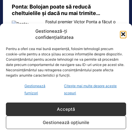
Ponta: Bolojan poate să reducă
cheltuielile şi dacă nu mai trimite…
Fostul premier Victor Ponta a făcut o
serie de comentarii referitoare la
Gestionează-ți
situația energetică a României. „Ideea
confidențialitatea
e următoarea. Oprești
[...]
Pentru a oferi cea mai bună experiență, folosim tehnologii precum
cookie-urile pentru a stoca și/sau accesa informațiile despre dispozitiv.
Consimțământul pentru aceste tehnologii ne va permite să procesăm
date precum comportamentul de navigare sau ID-uri unice pe acest site.
Neconsimțământul sau retragerea consimțământului poate afecta
Oficiul de Știri
negativ anumite caracteristici și funcții.
Gestionează
Citește mai multe despre aceste
Cine este Petrică Paraschiv, campionul mondial care
execută 11 ani de…
furnizori
scopuri
Petrică Paraschiv, primul român care a
cucerit un titlu mondial la box
Acceptă
profesionist, este din nou în centrul
atenției după
[...]
Gestionează opțiunile