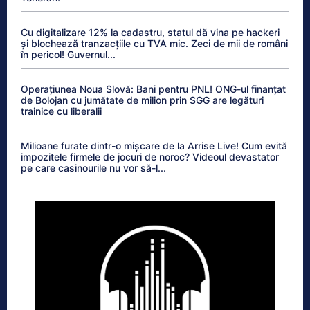
Cu digitalizare 12% la cadastru, statul dă vina pe hackeri
și blochează tranzacțiile cu TVA mic. Zeci de mii de români
în pericol! Guvernul...
Operațiunea Noua Slovă: Bani pentru PNL! ONG-ul finanțat
de Bolojan cu jumătate de milion prin SGG are legături
trainice cu liberalii
Milioane furate dintr-o mișcare de la Arrise Live! Cum evită
impozitele firmele de jocuri de noroc? Videoul devastator
pe care casinourile nu vor să-l...