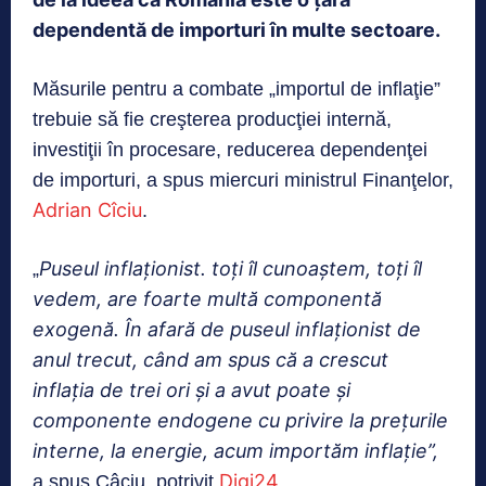
dependentă de importuri în multe sectoare.
Măsurile pentru a combate „importul de inflaţie”
trebuie să fie creşterea producţiei internă,
investiţii în procesare, reducerea dependenţei
de importuri, a spus miercuri ministrul Finanţelor,
Adrian Cîciu
.
P
useul inflaţionist.
t
oţi îl cunoaştem, toţi îl
„
vedem, are foarte multă componentă
exogenă. În afară de puseul inflaţionist de
anul trecut, când am spus că a crescut
inflaţia de trei ori şi a avut poate şi
componente endogene cu privire la preţurile
interne, la energie, acum importăm inflaţie”,
Digi24
a spus Câciu, potrivit
.