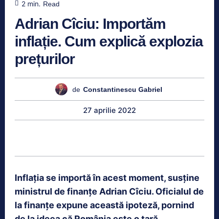
2
min.
Read
Adrian Cîciu: Importăm
inflație. Cum explică explozia
prețurilor
de
Constantinescu Gabriel
27 aprilie 2022
Inflația se importă în acest moment, susține
ministrul de finanțe Adrian Cîciu. Oficialul de
la finanțe expune această ipoteză, pornind
de la ideea că România este o ţară