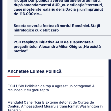
Nicușor Dan publică averea Mirabelei Grădinaru,
după amendamentul AUR „cu dedicație”: terenuri,
case moștenite, salariu de la Dacia și un împrumut
de 116.000 de...
Seceta severă afectează nordul României. Stații
hidrologice cu debit zero
PSD respinge inițiativa AUR de suspendare a
președintelui. Alexandru Mihai Ghigiu: „Nu există
motive”
Anchetele Lumea Politică
EXCLUSIV.Politician de top a agresat un octogenar! A
recunoscut cu greu fapta
Mandatul Oanei Țoiu la Externe detonat de Curtea de
Conturi. Ambasadorul Muraru a transformat Washington în
Teheran!