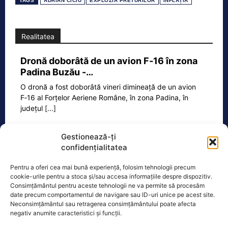
TAGS
ADRIAN CÎCIU
EXPLOZIA PRETURILOR
INFLAȚIA
Realitatea
Dronă doborâtă de un avion F‑16 în zona
Padina Buzău -…
O dronă a fost doborâtă vineri dimineață de un avion
F‑16 al Forțelor Aeriene Române, în zona Padina, în
județul
[...]
Gestionează-ți
confidențialitatea
Ecopolitic
Pentru a oferi cea mai bună experiență, folosim tehnologii precum
Cristoiu: Bolojan, Fritz, Kelemen au tot
cookie-urile pentru a stoca și/sau accesa informațiile despre dispozitiv.
interesul să blocheze formarea unui…
Consimțământul pentru aceste tehnologii ne va permite să procesăm
date precum comportamentul de navigare sau ID-uri unice pe acest site.
Ion Cristoiu a lansat, miercuri seară, în
Neconsimțământul sau retragerea consimțământului poate afecta
direct la Realitatea PLUS, un atac dur
negativ anumite caracteristici și funcții.
la adresa lui Ilie Bolojan și
[...]