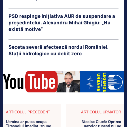
PSD respinge inițiativa AUR de suspendare a
președintelui. Alexandru Mihai Ghigiu: „Nu
există motive”
Seceta severă afectează nordul României.
Stații hidrologice cu debit zero
ARTICOLUL PRECEDENT
ARTICOLUL URMĂTOR
Ucraina ar putea ocupa
Nicolae Ciucă: Oprirea
Tiraspolul imediat, spune
gazelor rusești nu ne