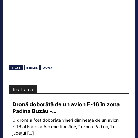
TAGS
BIBLIE
GORJ
Realitatea
Dronă doborâtă de un avion F‑16 în zona
Padina Buzău -…
O dronă a fost doborâtă vineri dimineață de un avion
F‑16 al Forțelor Aeriene Române, în zona Padina, în
județul
[...]