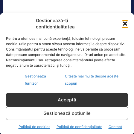
Ecopolitic
Gestionează-ți
confidențialitatea
Călin Georgescu: Din momentul 6
Pentru a oferi cea mai bună experiență, folosim tehnologii precum
decembrie 2024 nu mai este „piatră…
cookie-urile pentru a stoca și/sau accesa informațiile despre dispozitiv.
Călin Georgescu le-a mulțumit
Consimțământul pentru aceste tehnologii ne va permite să procesăm
date precum comportamentul de navigare sau ID-uri unice pe acest site.
susținătorilor care l-au așteptat astăzi
Neconsimțământul sau retragerea consimțământului poate afecta
la Înalta Curte și a ținut să precizeze
negativ anumite caracteristici și funcții.
că, din punctul
[...]
Gestionează
Citește mai multe despre aceste
furnizori
scopuri
Acceptă
Oficiul de Știri
Gestionează opțiunile
Eclipsa de soare, 12 august 2026. Orașele din România
unde va…
Politică de cookies
Politică de confidențialitate
Contact
Eclipsa de soare din 12 august 2026