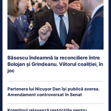
Băsescu îndeamnă la reconciliere între
Bolojan și Grindeanu. Viitorul coaliției, în
joc
Partenera lui Nicușor Dan își publică averea.
Amendament controversat în Senat
Kremlinul relaxează restricțiile pentru