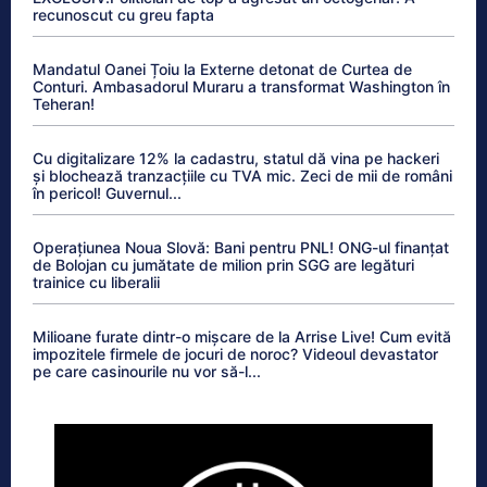
recunoscut cu greu fapta
Mandatul Oanei Țoiu la Externe detonat de Curtea de
Conturi. Ambasadorul Muraru a transformat Washington în
Teheran!
Cu digitalizare 12% la cadastru, statul dă vina pe hackeri
și blochează tranzacțiile cu TVA mic. Zeci de mii de români
în pericol! Guvernul...
Operațiunea Noua Slovă: Bani pentru PNL! ONG-ul finanțat
de Bolojan cu jumătate de milion prin SGG are legături
trainice cu liberalii
Milioane furate dintr-o mișcare de la Arrise Live! Cum evită
impozitele firmele de jocuri de noroc? Videoul devastator
pe care casinourile nu vor să-l...