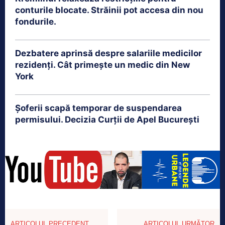
conturile blocate. Străinii pot accesa din nou
fondurile.
Dezbatere aprinsă despre salariile medicilor
rezidenți. Cât primește un medic din New
York
Șoferii scapă temporar de suspendarea
permisului. Decizia Curții de Apel București
ARTICOLUL PRECEDENT
ARTICOLUL URMĂTOR