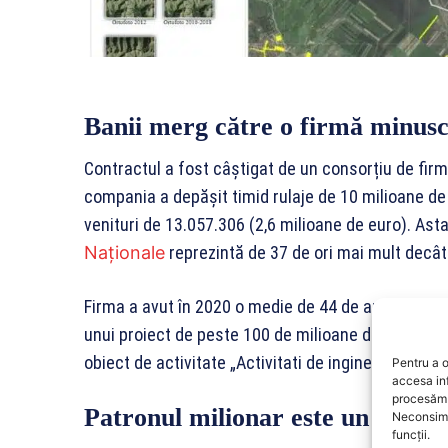
Banii merg către o firmă minusc
Contractul a fost câștigat de un consorțiu de firme
compania a depășit timid rulaje de 10 milioane de l
venituri de 13.057.306 (2,6 milioane de euro). Asta
Naționale
reprezintă de 37 de ori mai mult decât 
Firma a avut în 2020 o medie de 44 de angajați, 
unui proiect de peste 100 de milioane de euro. Con
obiect de activitate „Activitati de inginerie si co
Pentru a o
accesa in
procesăm 
Patronul milionar este un om al 
Neconsimț
funcții.