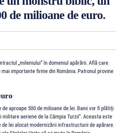
re un monstru biblic, un
00 de milioane de euro.
tractul „mileniului” în domeniul apărării. Află care
e mai importante firme din România. Patronul provine
euro
 de aproape 500 de milioane de lei. Banii vor fi plătiți
i militare aeriene de la Câmpia Turzii”. Aceasta este
de lei alocat modernizării infrastructurii de apărare.