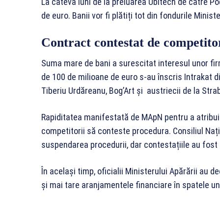
La câteva luni de la preluarea Ubitech de către P
de euro. Banii vor fi plătiți tot din fondurile Ministe
Contract contestat de competito
Suma mare de bani a surescitat interesul unor firm
de 100 de milioane de euro s-au înscris Intrakat d
Tiberiu Urdăreanu, Bog’Art și austriecii de la Stra
Rapiditatea manifestată de MApN pentru a atribui 
competitorii să conteste procedura. Consiliul Nați
suspendarea procedurii, dar contestațiile au fost 
În același timp, oficialii Ministerului Apărării au
și mai tare aranjamentele financiare în spatele un