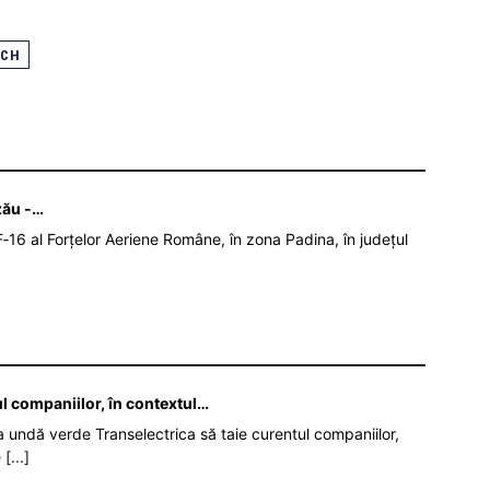
ECH
zău -…
‑16 al Forțelor Aeriene Române, în zona Padina, în județul
ul companiilor, în contextul…
da undă verde Transelectrica să taie curentul companiilor,
e
[...]