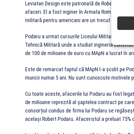
Leviatan Design este patronată de Robert Cătălin
afaceri. El a fost inginer în Armata Română până
militară pentru americani are un trecut în uniform
Podaru a urmat cursurile Liceului Militar de la Br
Tehnică Militară unde a studiat ingineria construc
de 100 de milioane de euro cu MApN a lucrat în a
Este de remarcat faptul că MApN l-a școlit pe Pod
muncii numai 5 ani. Nu sunt cunoscute motivele p
Cu toate aceste, afacerile lui Podaru au fost legat
de milioane reprezită al șaptelea contract pe care 
consorțiul condus de firma lui Podaru se regăseșt
același Robert Podaru. Afaceristul a preluat 75% d