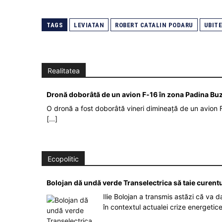
TAGS
LEVIATAN
ROBERT CATALIN PODARU
UBIT
Realitatea
Dronă doborâtă de un avion F‑16 în zona Padina Bu
O dronă a fost doborâtă vineri dimineață de un avion F
[...]
Ecopolitic
Bolojan dă undă verde Transelectrica să taie curent
Ilie Bolojan a transmis astăzi că va 
în contextul actualei crize energetic