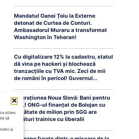
Mandatul Oanei Țoiu la Externe
detonat de Curtea de Conturi.
Ambasadorul Muraru a transformat
Washington în Teheran!
Cu digitalizare 12% la cadastru, statul
dă vina pe hackeri și blochează
tranzacțiile cu TVA mic. Zeci de mii
de români în pericol! Guvernul...
Operațiunea Noua Slovă: Bani pentru
PNL! ONG-ul finanțat de Bolojan cu
jumătate de milion prin SGG are
oca și/sau
ite să
legături trainice cu liberalii
stici și
Milioane furate dintr-o mișcare de la