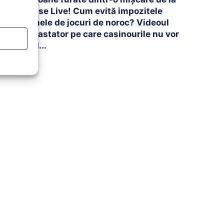
Arrise Live! Cum evită impozitele
firmele de jocuri de noroc? Videoul
devastator pe care casinourile nu vor
să-l...