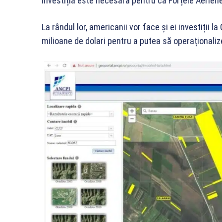
Investiția este necesară pentru ca Forțele Aerien
La rândul lor, americanii vor face și ei investiții l
milioane de dolari pentru a putea să operaționaliz