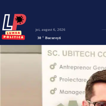
joi, august 6, 2026
30
C
București