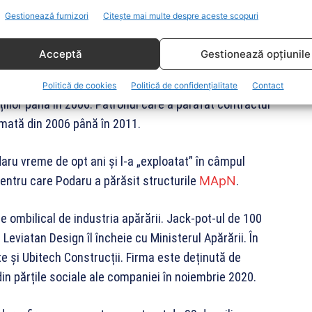
 Podaru. Omul este necunoscut în domeniul marilor
Gestionează furnizori
Citește mai multe despre aceste scopuri
 în 2011. Patronul companiei care pregătește baza
ă.
Acceptă
Gestionează opțiunile
eaza între 1997 și 2001. A continuat cu Academia
Politică de cookies
Politică de confidențialitate
Contact
țiilor până în 2006. Patronul care a parafat contractul
rmată din 2006 până în 2011.
aru vreme de opt ani și l-a „exploatat” în câmpul
entru care Podaru a părăsit structurile
MApN
.
e ombilical de industria apărării. Jack-pot-ul de 100
Leviatan Design îl încheie cu Ministerul Apărării. În
e și Ubitech Construcții. Firma este deținută de
in părțile sociale ale companiei în noiembrie 2020.