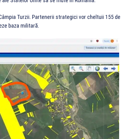
e ale Statelor Unite să se mute în România.
a Câmpia Turzii. Partenerii strategici vor cheltuii 155 de
eze baza militară.