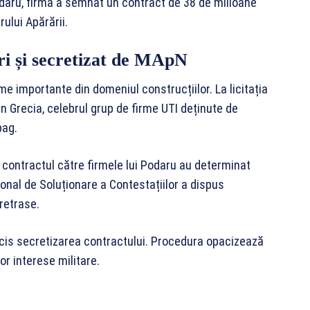
odaru, firma a semnat un contract de 38 de milioane
rului Apărării.
ri și secretizat de MApN
e importante din domeniul construcțiilor. La licitația
in Grecia, celebrul grup de firme UTI deținute de
bag.
contractul către firmele lui Podaru au determinat
onal de Soluționare a Contestațiilor a dispus
retrase.
 decis secretizarea contractului. Procedura opacizează
or interese militare.