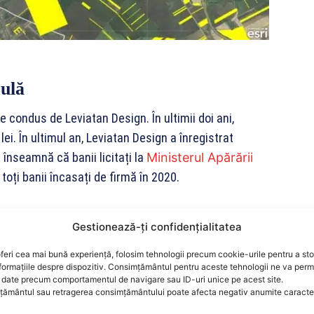
ulă
 condus de Leviatan Design. În ultimii doi ani,
ei. În ultimul an, Leviatan Design a înregistrat
 înseamnă că banii licitați la
Ministerul Apărării
toți banii încasați de firmă în 2020.
cu mult sub numărul necesar pentru implementarea
Gestionează-ți confidențialitatea
form Ministerului Finanțelor Publice, firma are ca
nsultanta tehnica legate de acestea”.
feri cea mai bună experiență, folosim tehnologii precum cookie-urile pentru a st
formațiile despre dispozitiv. Consimțământul pentru aceste tehnologii ne va perm
date precum comportamentul de navigare sau ID-uri unice pe acest site.
sistemului militar
ământul sau retragerea consimțământului poate afecta negativ anumite caracteri