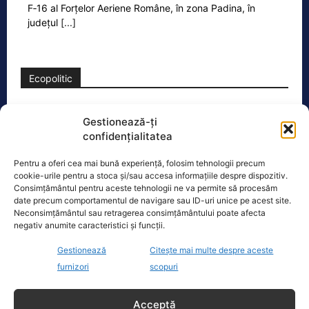
F‑16 al Forțelor Aeriene Române, în zona Padina, în
județul
[...]
Ecopolitic
Cristoiu: Bolojan, Fritz, Kelemen au tot
Gestionează-ți
interesul să blocheze formarea unui…
confidențialitatea
Ion Cristoiu a lansat, miercuri seară, în
direct la Realitatea PLUS, un atac dur
Pentru a oferi cea mai bună experiență, folosim tehnologii precum
la adresa lui Ilie Bolojan și
[...]
cookie-urile pentru a stoca și/sau accesa informațiile despre dispozitiv.
Consimțământul pentru aceste tehnologii ne va permite să procesăm
date precum comportamentul de navigare sau ID-uri unice pe acest site.
Neconsimțământul sau retragerea consimțământului poate afecta
negativ anumite caracteristici și funcții.
Gestionează
Citește mai multe despre aceste
Oficiul de Știri
furnizori
scopuri
Eclipsa de soare, 12 august 2026. Orașele din România
Acceptă