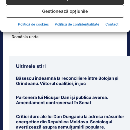
unde va…
Eclipsa de soare din 12 august 2026
Gestionează opțiunile
este unul dintre cele mai importante
evenimente astronomice ale anului,
Politică de cookies
Politică de confidențialitate
Contact
însă nu va
[...]
Ultimele știri
Băsescu îndeamnă la reconciliere între Bolojan și
Grindeanu. Viitorul coaliției, în joc
Partenera lui Nicușor Dan își publică averea.
Amendament controversat în Senat
Critici dure ale lui Dan Dungaciu la adresa măsurilor
energetice din Republica Moldova. Sociologul
avertizează asupra nemulțumirii populare.