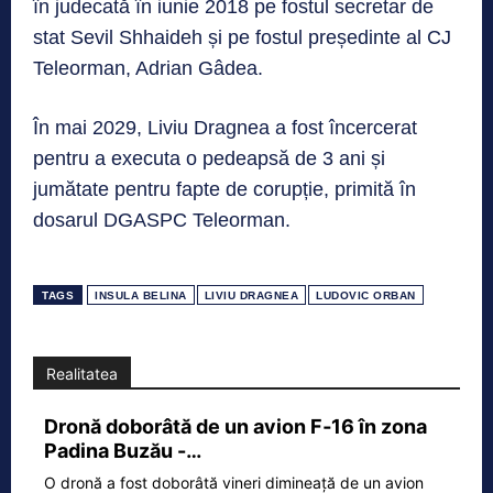
în judecată în iunie 2018 pe fostul secretar de
stat Sevil Shhaideh și pe fostul președinte al CJ
Teleorman, Adrian Gâdea.
În mai 2029, Liviu Dragnea a fost încercerat
pentru a executa o pedeapsă de 3 ani și
jumătate pentru fapte de corupție, primită în
dosarul DGASPC Teleorman.
TAGS
INSULA BELINA
LIVIU DRAGNEA
LUDOVIC ORBAN
Realitatea
Dronă doborâtă de un avion F‑16 în zona
Padina Buzău -…
O dronă a fost doborâtă vineri dimineață de un avion