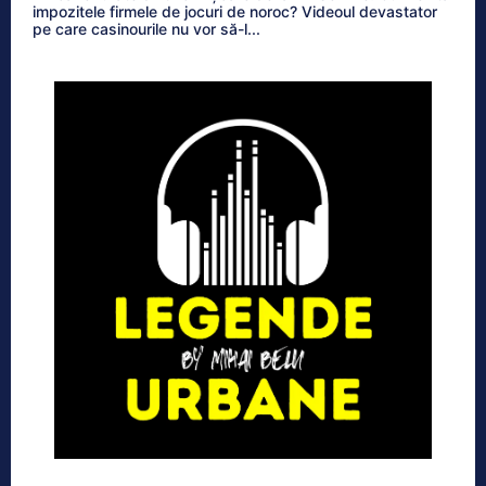
impozitele firmele de jocuri de noroc? Videoul devastator
pe care casinourile nu vor să-l...