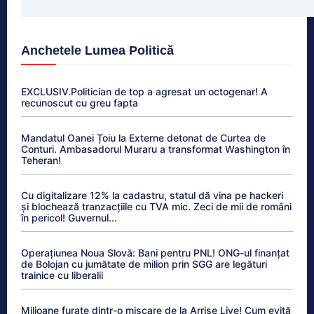
Anchetele Lumea Politică
EXCLUSIV.Politician de top a agresat un octogenar! A
recunoscut cu greu fapta
Mandatul Oanei Țoiu la Externe detonat de Curtea de
Conturi. Ambasadorul Muraru a transformat Washington în
Teheran!
Cu digitalizare 12% la cadastru, statul dă vina pe hackeri
și blochează tranzacțiile cu TVA mic. Zeci de mii de români
în pericol! Guvernul...
Operațiunea Noua Slovă: Bani pentru PNL! ONG-ul finanțat
de Bolojan cu jumătate de milion prin SGG are legături
trainice cu liberalii
Milioane furate dintr-o mișcare de la Arrise Live! Cum evită