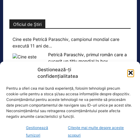
Oficiul de Știri
Cine este Petrică Paraschiv, campionul mondial care
execută 11 ani de…
Petrică Paraschiv, primul român care a
cucerit un titlu mondial la box
profesionist, este din nou în centrul
Gestionează-ți
atenției după
[...]
confidențialitatea
Pentru a oferi cea mai bună experiență, folosim tehnologii precum
cookie-urile pentru a stoca și/sau accesa informațiile despre dispozitiv.
Consimțământul pentru aceste tehnologii ne va permite să procesăm
date precum comportamentul de navigare sau ID-uri unice pe acest site.
Neconsimțământul sau retragerea consimțământului poate afecta
Ultimele știri
negativ anumite caracteristici și funcții.
Planuri pentru vizita lui Nicușor Dan în SUA. Discuții
Gestionează
Citește mai multe despre aceste
avansate la nivel diplomatic
furnizori
scopuri