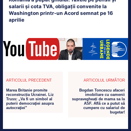
salarii și cota TVA, obligații convenite la
Washington printr-un Acord semnat pe 16
aprilie
ARTICOLUL PRECEDENT
ARTICOLUL URMĂTOR
Marea Britanie promite
Bogdan Toncescu afaceri
reconstrucția Ucrainei. Liz
imobiliare cu oamenii
Truss: „Va fi un simbol al
supravegheați de mama sa la
puterii democraţiei asupra
ASF. Află ce a putut să
autocraţiei”
cumpere cu salariul de
bugetar!