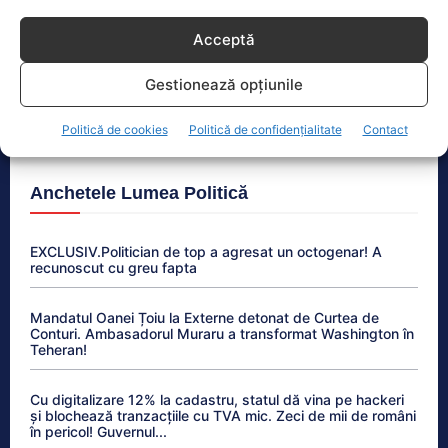
Diana Șoșoacă, acuzată de trădare. Plângere penală
Acceptă
la ÎCCJ
Gestionează opțiunile
Guvernul pregătește măsuri pentru criza energetică.
Planuri de limitare a consumului industrial
Politică de cookies
Politică de confidențialitate
Contact
Anchetele Lumea Politică
EXCLUSIV.Politician de top a agresat un octogenar! A
recunoscut cu greu fapta
Mandatul Oanei Țoiu la Externe detonat de Curtea de
Conturi. Ambasadorul Muraru a transformat Washington în
Teheran!
Cu digitalizare 12% la cadastru, statul dă vina pe hackeri
și blochează tranzacțiile cu TVA mic. Zeci de mii de români
în pericol! Guvernul...