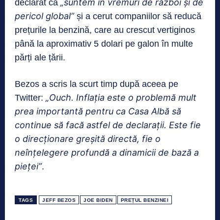
„suntem în vremuri de război și de
declarat că
pericol global”
și a cerut companiilor să reducă
prețurile la benzină, care au crescut vertiginos
până la aproximativ 5 dolari pe galon în multe
părți ale țării.
Bezos a scris la scurt timp după aceea pe
„Ouch. Inflația este o problemă mult
Twitter:
prea importantă pentru ca Casa Albă să
continue să facă astfel de declarații. Este fie
o direcționare greșită directă, fie o
neînțelegere profundă a dinamicii de bază a
pieței”
.
TAGS
JEFF BEZOS
JOE BIDEN
PREȚUL BENZINEI