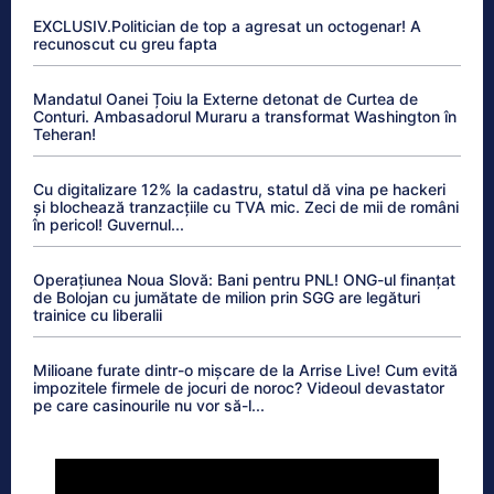
EXCLUSIV.Politician de top a agresat un octogenar! A
recunoscut cu greu fapta
Mandatul Oanei Țoiu la Externe detonat de Curtea de
Conturi. Ambasadorul Muraru a transformat Washington în
Teheran!
Cu digitalizare 12% la cadastru, statul dă vina pe hackeri
și blochează tranzacțiile cu TVA mic. Zeci de mii de români
în pericol! Guvernul...
Operațiunea Noua Slovă: Bani pentru PNL! ONG-ul finanțat
de Bolojan cu jumătate de milion prin SGG are legături
trainice cu liberalii
Milioane furate dintr-o mișcare de la Arrise Live! Cum evită
impozitele firmele de jocuri de noroc? Videoul devastator
pe care casinourile nu vor să-l...