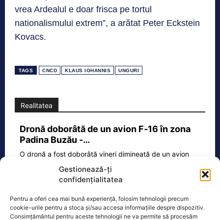
vrea Ardealul e doar frisca pe tortul
nationalismului extrem”, a arătat Peter Eckstein
Kovacs.
TAGS
CNCD
KLAUS IOHANNIS
UNGURI
Realitatea
Dronă doborâtă de un avion F‑16 în zona
Padina Buzău -…
O dronă a fost doborâtă vineri dimineață de un avion
F‑16 al Forțelor Aeriene Române, în zona Padina, în
Gestionează-ți
județul
[...]
confidențialitatea
Pentru a oferi cea mai bună experiență, folosim tehnologii precum
cookie-urile pentru a stoca și/sau accesa informațiile despre dispozitiv.
Ecopolitic
Consimțământul pentru aceste tehnologii ne va permite să procesăm