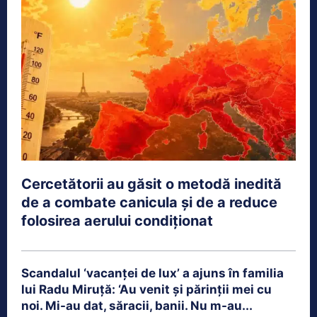
Cercetătorii au găsit o metodă inedită
de a combate canicula și de a reduce
folosirea aerului condiționat
Scandalul ‘vacanței de lux’ a ajuns în familia
lui Radu Miruță: ‘Au venit și părinții mei cu
noi. Mi-au dat, săracii, banii. Nu m-au...