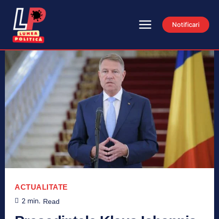
Notificari
ACTUALITATE
2
min.
Read