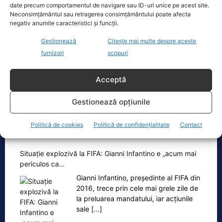
date precum comportamentul de navigare sau ID-uri unice pe acest site.
Neconsimțământul sau retragerea consimțământului poate afecta
Ingrid Mocanu: „Ce vă spuneam? Modelul
negativ anumite caracteristici și funcții.
românesc se va generaliza! Nu…
Gestionează
Citește mai multe despre aceste
„Ce vă spuneam? Modelul românesc
furnizori
scopuri
se va generaliza! Nu îți place cine a
câștigat alegerile? Nu iese Macron și ai
[...]
Acceptă
Gestionează opțiunile
Politică de cookies
Politică de confidențialitate
Contact
Oficiul de Știri
Situație explozivă la FIFA: Gianni Infantino e „acum mai
periculos ca…
Gianni Infantino, președinte al FIFA din
2016, trece prin cele mai grele zile de
la preluarea mandatului, iar acțiunile
sale
[...]