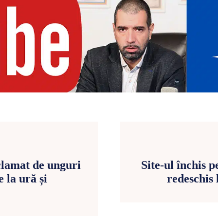
clamat de unguri
Site-ul închis p
 la ură și
redeschis 