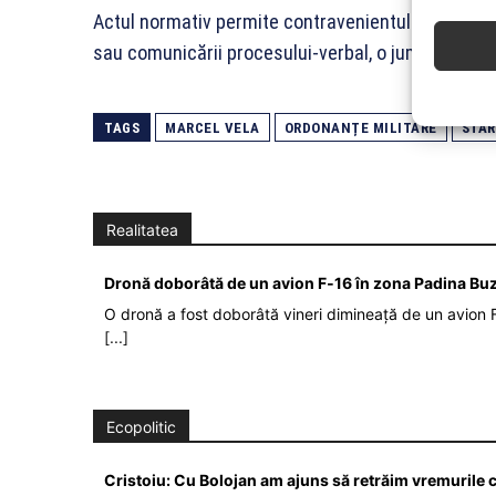
Actul normativ permite contravenientului să achite
sau comunicării procesului-verbal, o jumătate din
TAGS
MARCEL VELA
ORDONANȚE MILITARE
STAR
Realitatea
Dronă doborâtă de un avion F‑16 în zona Padina Bu
O dronă a fost doborâtă vineri dimineață de un avion F
[...]
Ecopolitic
Cristoiu: Cu Bolojan am ajuns să retrăim vremurile