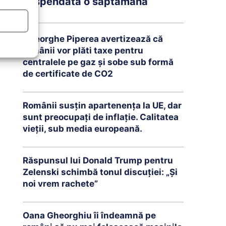
suspendată o săptămână
Gheorghe Piperea avertizează că
românii vor plăti taxe pentru
centralele pe gaz și sobe sub formă
de certificate de CO2
Românii susțin apartenența la UE, dar
sunt preocupați de inflație. Calitatea
vieții, sub media europeană.
Răspunsul lui Donald Trump pentru
Zelenski schimbă tonul discuției: „Și
noi vrem rachete”
Oana Gheorghiu îi îndeamnă pe