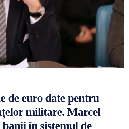
e de euro date pentru
țelor militare. Marcel
 banii în sistemul de