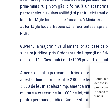
prim-ministru şi vom găsi o formulă, un act normati
persoanelor cu vulnerabilităţi şi pentru sistemul 
la autorităţile locale, nu le încasează Ministerul s
autorităţile locale trebuie să le reorienteze spre 
Plus.
Guvernul a majorat nivelul amenzilor aplicate pe p
şi celor juridice. prin Ordonanţa de Urgenţă nr. 
de urgenţă a Guvernului nr. 1/1999 privind regimul 
Amenzile pentru persoanele fizice care nu respect
acestea fiind cuprinse între 2.000 de lei şi 20.000 d
Pentru a o
accesa in
5.000 de lei. În acelaşi timp, amenda minimă pent
procesăm 
Neconsimț
militare a crescut de la 1.000 de lei, cât era până l
funcții.
pentru persoane juridice rămâne stabilit la 70.000 