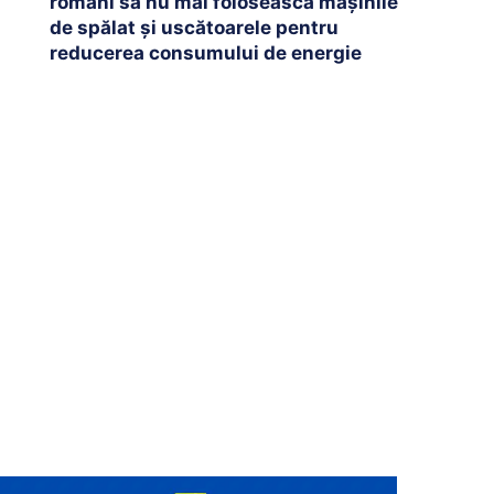
români să nu mai folosească mașinile
de spălat și uscătoarele pentru
reducerea consumului de energie