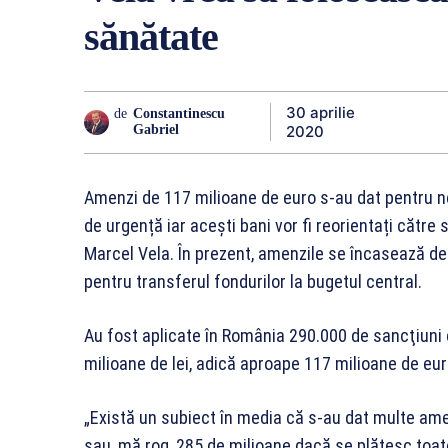
sănătate
30 aprilie
de
Constantinescu
2020
Gabriel
Amenzi de 117 milioane de euro s-au dat pentru ne
de urgență iar acești bani vor fi reorientați către
Marcel Vela. În prezent, amenzile se încasează de 
pentru transferul fondurilor la bugetul central.
Au fost aplicate în România 290.000 de sancţiuni 
milioane de lei, adică aproape 117 milioane de eur
„Există un subiect în media că s-au dat multe amen
sau, mă rog, 285 de milioane dacă se plătesc toa