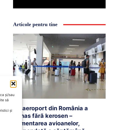
Articole pentru tine
oca și/sau
ite să
Un aeroport din România a
stici și
rămas fără kerosen –
Alimentarea avioanelor,