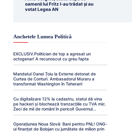
oamenii lui Fritz l-au trădat şi au
votat Legea AN
Anchetele Lumea Politică
EXCLUSIV.Politician de top a agresat un
octogenar! A recunoscut cu greu fapta
Mandatul Oanei Țoiu la Externe detonat de
Curtea de Conturi. Ambasadorul Muraru a
transformat Washington în Teheran!
Cu digitalizare 12% la cadastru, statul dă vina
pe hackeri și blochează tranzacțiile cu TVA mic.
Zeci de mii de români în pericol! Guvernul...
Operațiunea Noua Slovă: Bani pentru PNL! ONG-
ul finanțat de Bolojan cu jumătate de milion prin