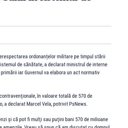
respectarea ordonanțelor militare pe timpul stării
 sistemul de sănătate, a declarat ministrul de interne
primării iar Guvernul va elabora un act normativ
contravenţionale, în valoare totală de 570 de
o, a declarat Marcel Vela, potrivit PsNews.
zi şi că pot fi mulţi sau puţini bani 570 de milioane
te amenzile. Vreau să spun că am discutat cu domnul