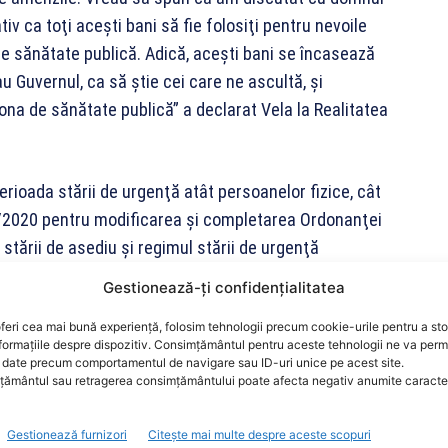
v ca toţi aceşti bani să fie folosiţi pentru nevoile
de sănătate publică. Adică, aceşti bani se încasează
au Guvernul, ca să ştie cei care ne ascultă, şi
zona de sănătate publică” a declarat Vela la Realitatea
erioada stării de urgenţă atât persoanelor fizice, cât
34/2020 pentru modificarea şi completarea Ordonanţei
stării de asediu şi regimul stării de urgenţă
Gestionează-ți confidențialitatea
ă ordonanţele militare au crescut de pe 3 aprilie,
e lei, faţă de valorile iniţiale, care erau între 100 şi
feri cea mai bună experiență, folosim tehnologii precum cookie-urile pentru a st
formațiile despre dispozitiv. Consimțământul pentru aceste tehnologii ne va perm
ru persoanele juridice care nu respectă ordonanţele
date precum comportamentul de navigare sau ID-uri unice pe acest site.
ământul sau retragerea consimțământului poate afecta negativ anumite caracteri
a 3 aprilie, la 10.000 de lei, iar maximul amenzii
de lei.
Gestionează furnizori
Citește mai multe despre aceste scopuri