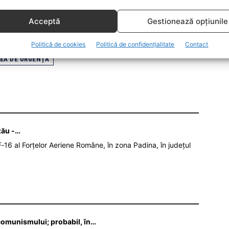
, în termen de cel mult 15 zile de la data înmânării
Acceptă
Gestionează opțiunile
 cuantumul amenzii aplicate de agentul constatator.
Politică de cookies
Politică de confidențialitate
Contact
EA DE URGENȚA
zău -…
‑16 al Forțelor Aeriene Române, în zona Padina, în județul
 comunismului; probabil, în…