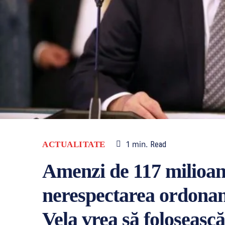
1
min.
ACTUALITATE
Read
Amenzi de 117 milioan
nerespectarea ordonan
Vela vrea să folosească