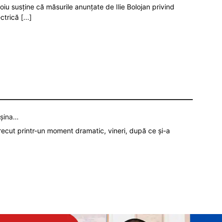
oiu susține că măsurile anunțate de Ilie Bolojan privind
ectrică
[...]
așina…
recut printr-un moment dramatic, vineri, după ce și-a