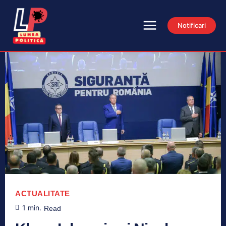
Notificari
ACTUALITATE
1
min.
Read