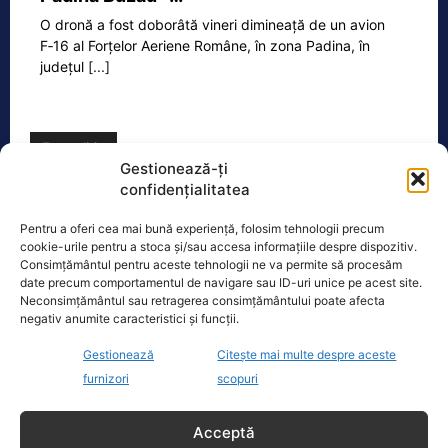
O dronă a fost doborâtă vineri dimineață de un avion
F‑16 al Forțelor Aeriene Române, în zona Padina, în
județul
[...]
Ecopolitic
Gestionează-ți
confidențialitatea
Ingrid Mocanu: „Ce vă spuneam? Modelul
românesc se va generaliza! Nu…
Pentru a oferi cea mai bună experiență, folosim tehnologii precum
„Ce vă spuneam? Modelul românesc
cookie-urile pentru a stoca și/sau accesa informațiile despre dispozitiv.
Consimțământul pentru aceste tehnologii ne va permite să procesăm
se va generaliza! Nu îți place cine a
date precum comportamentul de navigare sau ID-uri unice pe acest site.
câștigat alegerile? Nu iese Macron și ai
Neconsimțământul sau retragerea consimțământului poate afecta
[...]
negativ anumite caracteristici și funcții.
Gestionează
Citește mai multe despre aceste
furnizori
scopuri
Oficiul de Știri
Acceptă