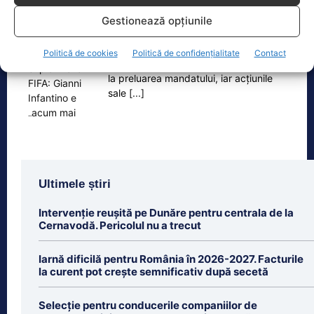
Situație explozivă la FIFA: Gianni Infantino e „acum mai
Gestionează opțiunile
periculos ca…
Gianni Infantino, președinte al FIFA din
Politică de cookies
Politică de confidențialitate
Contact
2016, trece prin cele mai grele zile de
la preluarea mandatului, iar acțiunile
sale
[...]
Ultimele știri
Intervenție reușită pe Dunăre pentru centrala de la
Cernavodă. Pericolul nu a trecut
Iarnă dificilă pentru România în 2026-2027. Facturile
la curent pot crește semnificativ după secetă
Selecție pentru conducerile companiilor de