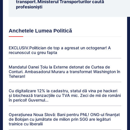
transport. Ministerul Transporturilor caută
profesioniști
Anchetele Lumea Politică
EXCLUSIV.Politician de top a agresat un octogenar! A
recunoscut cu greu fapta
Mandatul Oanei Țoiu la Externe detonat de Curtea de
Conturi. Ambasadorul Muraru a transformat Washington în
Teheran!
Cu digitalizare 12% la cadastru, statul dă vina pe hackeri
și blochează tranzacțiile cu TVA mic. Zeci de mii de români
în pericol! Guvernul...
Operațiunea Noua Slovă: Bani pentru PNL! ONG-ul finanțat
de Bolojan cu jumătate de milion prin SGG are legături
trainice cu liberalii