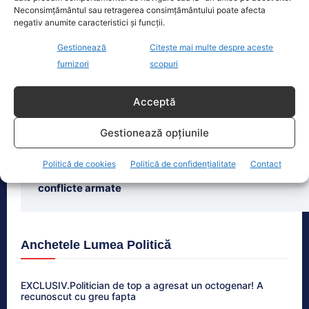
Neconsimțământul sau retragerea consimțământului poate afecta
negativ anumite caracteristici și funcții.
Ultimele știri
Gestionează
Citește mai multe despre aceste
Putin schimbă clasa politică din Rusia: peste 100 de
furnizori
scopuri
dovezi
Acceptă
Comunicatul Transelectrica despre riscul unei avarii
majore. Sistemul funcționează sub presiune din
cauza secetei.
Gestionează opțiunile
Guvernul României pregătește un plan de risc
Politică de cookies
Politică de confidențialitate
Contact
energetic. Scenarii precum pandemii, cutremure și
conflicte armate
Anchetele Lumea Politică
EXCLUSIV.Politician de top a agresat un octogenar! A
recunoscut cu greu fapta