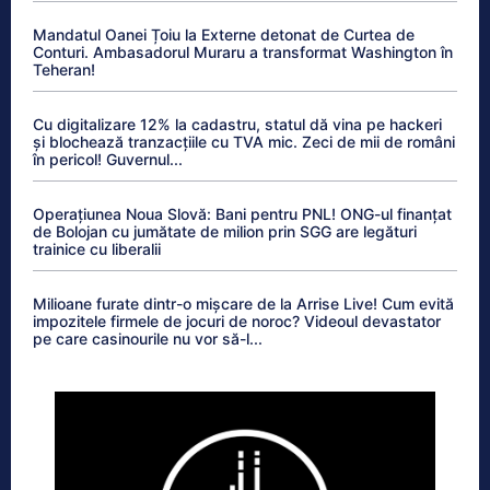
Mandatul Oanei Țoiu la Externe detonat de Curtea de
Conturi. Ambasadorul Muraru a transformat Washington în
Teheran!
Cu digitalizare 12% la cadastru, statul dă vina pe hackeri
și blochează tranzacțiile cu TVA mic. Zeci de mii de români
în pericol! Guvernul...
Operațiunea Noua Slovă: Bani pentru PNL! ONG-ul finanțat
de Bolojan cu jumătate de milion prin SGG are legături
trainice cu liberalii
Milioane furate dintr-o mișcare de la Arrise Live! Cum evită
impozitele firmele de jocuri de noroc? Videoul devastator
pe care casinourile nu vor să-l...