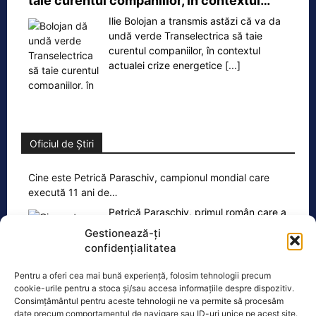
taie curentul companiilor, în contextul…
Ilie Bolojan a transmis astăzi că va da
undă verde Transelectrica să taie
curentul companiilor, în contextul
actualei crize energetice
[...]
Oficiul de Știri
Cine este Petrică Paraschiv, campionul mondial care
execută 11 ani de…
Petrică Paraschiv, primul român care a
cucerit un titlu mondial la box
Gestionează-ți
profesionist, este din nou în centrul
confidențialitatea
atenției după
[...]
Pentru a oferi cea mai bună experiență, folosim tehnologii precum
cookie-urile pentru a stoca și/sau accesa informațiile despre dispozitiv.
Consimțământul pentru aceste tehnologii ne va permite să procesăm
date precum comportamentul de navigare sau ID-uri unice pe acest site.