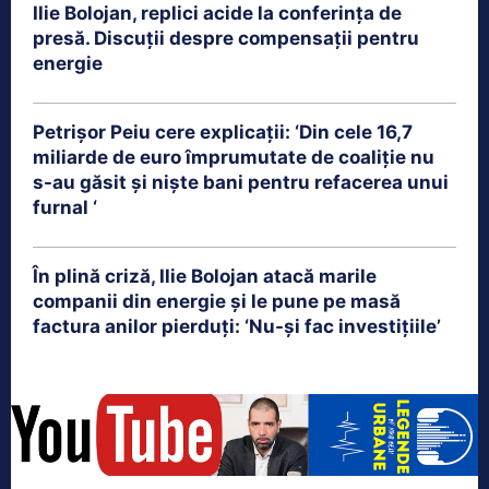
Ilie Bolojan, replici acide la conferința de
presă. Discuții despre compensații pentru
energie
Petrişor Peiu cere explicații: ‘Din cele 16,7
miliarde de euro împrumutate de coaliţie nu
s-au găsit şi nişte bani pentru refacerea unui
furnal ‘
În plină criză, Ilie Bolojan atacă marile
companii din energie și le pune pe masă
factura anilor pierduți: ‘Nu-și fac investițiile’