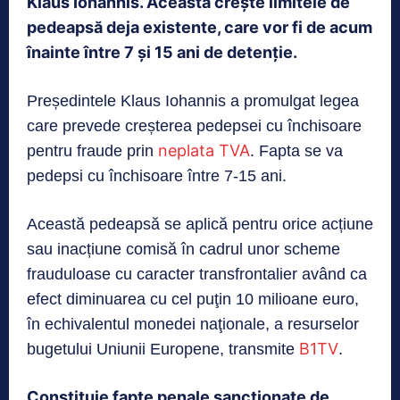
Klaus Iohannis. Aceasta crește limitele de
pedeapsă deja existente, care vor fi de acum
înainte între 7 și 15 ani de detenție.
Președintele Klaus Iohannis a promulgat legea
care prevede creșterea pedepsei cu închisoare
neplata TVA
pentru fraude prin
. Fapta se va
pedepsi cu închisoare între 7-15 ani.
Această pedeapsă se aplică pentru orice acțiune
sau inacțiune comisă în cadrul unor scheme
frauduloase cu caracter transfrontalier având ca
efect diminuarea cu cel puţin 10 milioane euro,
în echivalentul monedei naţionale, a resurselor
B1TV
bugetului Uniunii Europene, transmite
.
Constituie fapte penale sancționate de