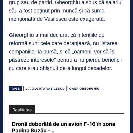
grup sau de partid. Gheorghiu a spus că salariul
său a fost obținut prin muncă și că suma
menționată de Vasilescu este exagerată.
Gheorghiu a mai declarat că intențiile de
reformă sunt cele care deranjează, nu listarea
companiilor la bursă, și că „oamenii vor să își
păstreze interesele” pentru a nu pierde beneficii
cu care s-au obișnuit de-a lungul decadelor.
TAGS
LIA OLGUȚA VASILESCU
OANA GHEORGHIU
Realitatea
Dronă doborâtă de un avion F‑16 în zona
Padina Buzău -…