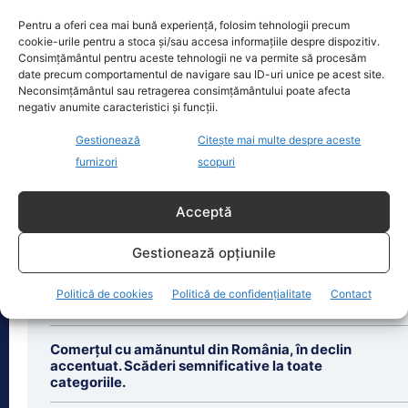
Zilele Ploieștiului, 7-9 august 2026. De la ce oră încep
Pentru a oferi cea mai bună experiență, folosim tehnologii precum
concertele…
cookie-urile pentru a stoca și/sau accesa informațiile despre dispozitiv.
Consimțământul pentru aceste tehnologii ne va permite să procesăm
Zilele Ploieștiului, organizate în
date precum comportamentul de navigare sau ID-uri unice pe acest site.
perioada 7-9 august, aduc în centrul
Neconsimțământul sau retragerea consimțământului poate afecta
orașului trei seri de concert, un
negativ anumite caracteristici și funcții.
spectacol impresionant cu drone
[...]
Gestionează
Citește mai multe despre aceste
furnizori
scopuri
Acceptă
Ultimele știri
Gestionează opțiunile
Comunicatul Transelectrica despre riscul unei avarii
majore. Sistemul funcționează sub presiune din
Politică de cookies
Politică de confidențialitate
Contact
cauza secetei.
Comerțul cu amănuntul din România, în declin
accentuat. Scăderi semnificative la toate
categoriile.