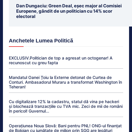
Dan Dungaciu: Green Deal, eșec major al Comisiei
Europene, gândit de un politician cu 14% scor
electoral
Anchetele Lumea Politică
EXCLUSIV.Politician de top a agresat un octogenar! A
recunoscut cu greu fapta
Mandatul Oanei Țoiu la Externe detonat de Curtea de
Conturi. Ambasadorul Muraru a transformat Washington în
Teheran!
Cu digitalizare 12% la cadastru, statul dă vina pe hackeri
și blochează tranzacțiile cu TVA mic. Zeci de mii de români
în pericol! Guvernul...
Operațiunea Noua Slovă: Bani pentru PNL! ONG-ul finanțat
de Bolojan cu jumătate de milion prin SGG are legături