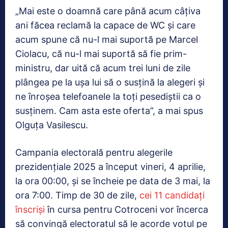
„Mai este o doamnă care până acum câţiva
ani făcea reclamă la capace de WC şi care
acum spune că nu-l mai suportă pe Marcel
Ciolacu, că nu-l mai suportă să fie prim-
ministru, dar uită că acum trei luni de zile
plângea pe la uşa lui să o susţină la alegeri şi
ne înroşea telefoanele la toţi pesediştii ca o
susţinem. Cam asta este oferta”, a mai spus
Olguţa Vasilescu.
Campania electorală pentru alegerile
prezidențiale 2025 a început vineri, 4 aprilie,
la ora 00:00, și se încheie pe data de 3 mai, la
ora 7:00. Timp de 30 de zile,
cei 11 candidați
înscriși
în cursa pentru Cotroceni vor încerca
să convingă electoratul să le acorde votul pe