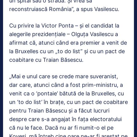
un spital sau o stradă. Şi vrea să
reconstruiască România”, a spus Vasilescu.
Cu privire la Victor Ponta – şi el candidat la
alegerile prezidenţiale – Olguţa Vasilescu a
afirmat că, atunci când era premier a venit de
la Bruxelles cu un „to do list” şi cu un pact de
coabitare cu Traian Băsescu.
„Mai e unul care se crede mare suveranist,
dar care, atunci când a fost prim-ministru, a
venit ca o ‘pontaie’ bătută de la Bruxelles, cu
un ‘to do list’ în braţe, cu un pact de coabitare
pentru Traian Băsescu şi a făcut lucruri
despre care s-a angajat în faţa electoratului
că nu le face. Dacă nu ar fi numit-o el pe
Koveşi, mă întreb cine oare ne-ar fi arestat pe