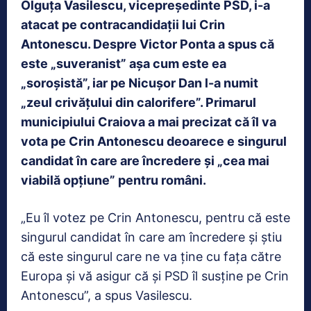
Olguța Vasilescu, vicepreședinte PSD, i-a
atacat pe contracandidații lui Crin
Antonescu. Despre Victor Ponta a spus că
este „suveranist” așa cum este ea
„soroșistă”, iar pe Nicușor Dan l-a numit
„zeul crivăţului din calorifere”. Primarul
municipiului Craiova a mai precizat că îl va
vota pe Crin Antonescu deoarece e singurul
candidat în care are încredere și „cea mai
viabilă opțiune” pentru români.
„Eu îl votez pe Crin Antonescu, pentru că este
singurul candidat în care am încredere şi ştiu
că este singurul care ne va ţine cu faţa către
Europa şi vă asigur că şi PSD îl susţine pe Crin
Antonescu”, a spus Vasilescu.