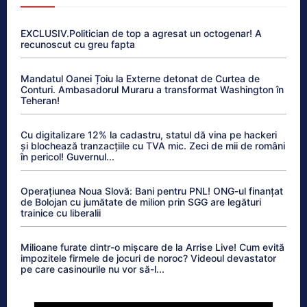
EXCLUSIV.Politician de top a agresat un octogenar! A
recunoscut cu greu fapta
Mandatul Oanei Țoiu la Externe detonat de Curtea de
Conturi. Ambasadorul Muraru a transformat Washington în
Teheran!
Cu digitalizare 12% la cadastru, statul dă vina pe hackeri
și blochează tranzacțiile cu TVA mic. Zeci de mii de români
în pericol! Guvernul...
Operațiunea Noua Slovă: Bani pentru PNL! ONG-ul finanțat
de Bolojan cu jumătate de milion prin SGG are legături
trainice cu liberalii
Milioane furate dintr-o mișcare de la Arrise Live! Cum evită
impozitele firmele de jocuri de noroc? Videoul devastator
pe care casinourile nu vor să-l...