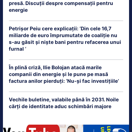
presă. Discuții despre compensații pentru
energie
Petrişor Peiu cere explicații: ‘Din cele 16,7
miliarde de euro împrumutate de coaliţie nu
s-au găsit şi nişte bani pentru refacerea unui
furnal ‘
În plină criză, Ilie Bolojan atacă marile
companii din energie și le pune pe masă
factura anilor pierduți: ‘Nu-și fac investițiile’
Vechile buletine, valabile până în 2031. Noile
cărți de identitate aduc schimbări majore