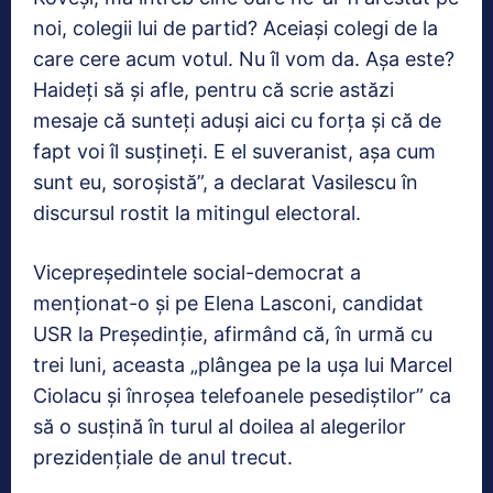
noi, colegii lui de partid? Aceiaşi colegi de la
care cere acum votul. Nu îl vom da. Aşa este?
Haideţi să şi afle, pentru că scrie astăzi
mesaje că sunteţi aduşi aici cu forţa şi că de
fapt voi îl susţineţi. E el suveranist, aşa cum
sunt eu, soroşistă”, a declarat Vasilescu în
discursul rostit la mitingul electoral.
Vicepreşedintele social-democrat a
menţionat-o şi pe Elena Lasconi, candidat
USR la Preşedinţie, afirmând că, în urmă cu
trei luni, aceasta „plângea pe la uşa lui Marcel
Ciolacu şi înroşea telefoanele pesediştilor” ca
să o susţină în turul al doilea al alegerilor
prezidenţiale de anul trecut.