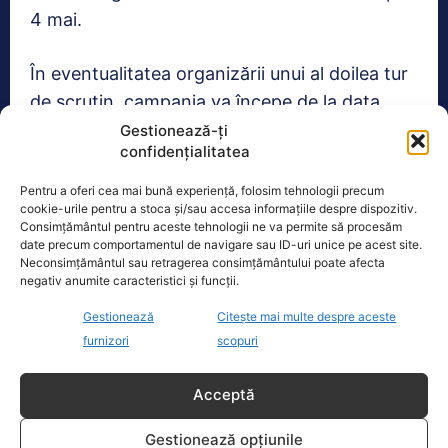
4 mai.
În eventualitatea organizării unui al doilea tur
de scrutin, campania va începe de la data
validării rezultatelor primului tur de către
Gestionează-ți
confidențialitatea
Curtea Constituțională și se va încheia la data
de 17 mai, ora 7:00.
Pentru a oferi cea mai bună experiență, folosim tehnologii precum
cookie-urile pentru a stoca și/sau accesa informațiile despre dispozitiv.
Consimțământul pentru aceste tehnologii ne va permite să procesăm
date precum comportamentul de navigare sau ID-uri unice pe acest site.
Realitatea
Neconsimțământul sau retragerea consimțământului poate afecta
negativ anumite caracteristici și funcții.
Dronă doborâtă de un avion F‑16 în zona
Gestionează
Citește mai multe despre aceste
Padina Buzău -…
furnizori
scopuri
O dronă a fost doborâtă vineri dimineață de un avion
F‑16 al Forțelor Aeriene Române, în zona Padina, în
Acceptă
județul
[...]
Gestionează opțiunile