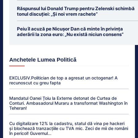
Răspunsul lui Donald Trump pentru Zelenski schimbă
tonul discuției: „Și noi vrem rachete”
Peiu îl acuză pe Nicușor Dan că minte în privința
aderării la zona euro: „Nu există niciun consens”
Anchetele Lumea Politică
EXCLUSIV.Politician de top a agresat un octogenar! A
recunoscut cu greu fapta
Mandatul Oanei Țoiu la Externe detonat de Curtea de
Conturi. Ambasadorul Muraru a transformat Washington în
Teheran!
Cu digitalizare 12% la cadastru, statul dă vina pe hackeri
și blochează tranzacțiile cu TVA mic. Zeci de mii de români
în pericol! Guvernul...