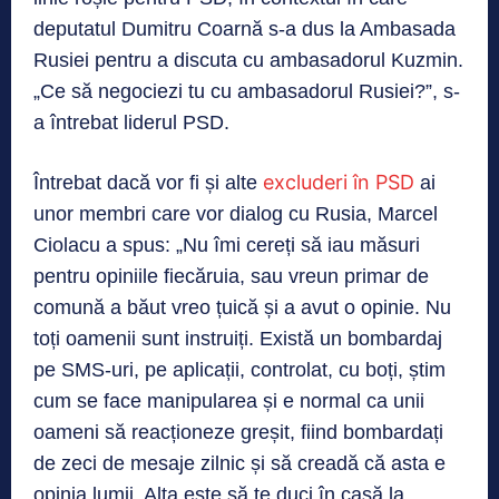
deputatul Dumitru Coarnă s-a dus la Ambasada
Rusiei pentru a discuta cu ambasadorul Kuzmin.
„Ce să negociezi tu cu ambasadorul Rusiei?”, s-
a întrebat liderul PSD.
excluderi în PSD
Întrebat dacă vor fi și alte
ai
unor membri care vor dialog cu Rusia, Marcel
Ciolacu a spus: „Nu îmi cereți să iau măsuri
pentru opiniile fiecăruia, sau vreun primar de
comună a băut vreo țuică și a avut o opinie. Nu
toți oamenii sunt instruiți. Există un bombardaj
pe SMS-uri, pe aplicații, controlat, cu boți, știm
cum se face manipularea și e normal ca unii
oameni să reacționeze greșit, fiind bombardați
de zeci de mesaje zilnic și să creadă că asta e
opinia lumii. Alta este să te duci în casă la