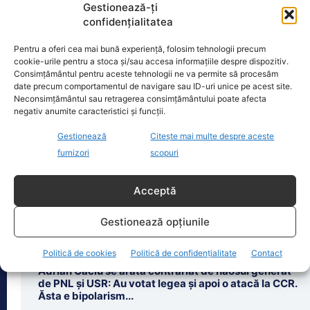
Gestionează-ți
confidențialitatea
Oficiul de Știri
Pentru a oferi cea mai bună experiență, folosim tehnologii precum
cookie-urile pentru a stoca și/sau accesa informațiile despre dispozitiv.
Consimțământul pentru aceste tehnologii ne va permite să procesăm
Cele 4 barje pentru redirecționarea Dunării către brațul
date precum comportamentul de navigare sau ID-uri unice pe acest site.
Bala vor fi…
Neconsimțământul sau retragerea consimțământului poate afecta
Cele 4 barje vor fi scufundate vineri, 7
negativ anumite caracteristici și funcții.
august. Autoritățile au intrat în linie
Gestionează
Citește mai multe despre aceste
dreaptă cu una dintre cele mai
[...]
furnizori
scopuri
Acceptă
Gestionează opțiunile
Ultimele știri
Politică de cookies
Politică de confidențialitate
Contact
Adrian Câciu se arată contrariat de haosul generat
de PNL și USR: Au votat legea și apoi o atacă la CCR.
Ăsta e bipolarism...