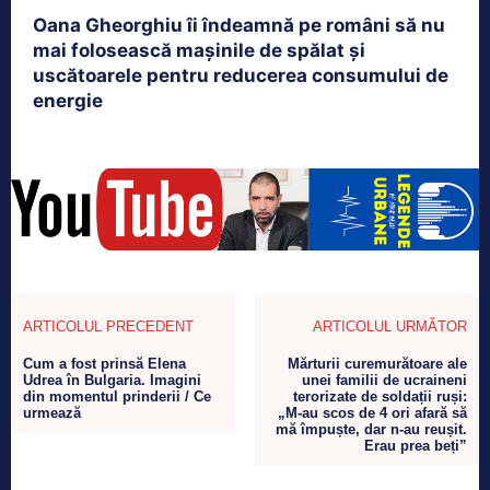
Oana Gheorghiu îi îndeamnă pe români să nu
mai folosească mașinile de spălat și
uscătoarele pentru reducerea consumului de
energie
ARTICOLUL PRECEDENT
ARTICOLUL URMĂTOR
Cum a fost prinsă Elena
Mărturii curemurătoare ale
Udrea în Bulgaria. Imagini
unei familii de ucraineni
din momentul prinderii / Ce
terorizate de soldații ruși:
urmează
„M-au scos de 4 ori afară să
mă împuște, dar n-au reușit.
Erau prea beți”