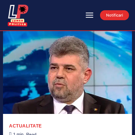
Notificari
ACTUALITATE
1
min.
Read