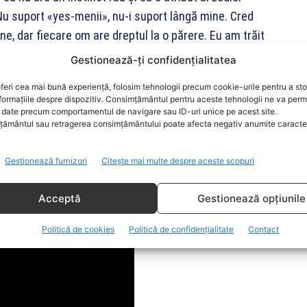
“Nu suport «yes-menii», nu-i suport lângă mine. Cred
ne, dar fiecare om are dreptul la o părere. Eu am trăit
izia politică nu poate fi luată fără informații.
Gestionează-ți confidențialitatea
stinct foarte rău. Sunt Săgetător. De la zodie. De la
feri cea mai bună experiență, folosim tehnologii precum cookie-urile pentru a st
unități. Liderul politic trebuie să înțeleagă criza. Să
formațiile despre dispozitiv. Consimțământul pentru aceste tehnologii ne va perm
ția, mediul de afaceri, toți actorii sociali să fie
date precum comportamentul de navigare sau ID-uri unice pe acest site.
ământul sau retragerea consimțământului poate afecta negativ anumite caracteri
Gestionează furnizori
Citește mai multe despre aceste scopuri
Acceptă
Gestionează opțiunile
Politică de cookies
Politică de confidențialitate
Contact