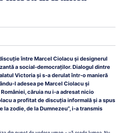
discuție între Marcel Ciolacu și designerul
ntă a social-democraților. Dialogul dintre
Palatul Victoria și s-a derulat într-o manieră
ându-l adesea pe Marcel Ciolacu și
României, căruia nu i-a adresat nicio
olacu a profitat de discuția informală și a spus
e la zodie, de la Dumnezeu”, i-a transmis
liza din punct de vedere uman – vă crede lumea. Nu