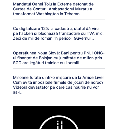
Mandatul Oanei Țoiu la Externe detonat de
Curtea de Conturi. Ambasadorul Muraru a
transformat Washington în Teheran!
Cu digitalizare 12% la cadastru, statul dă vina
pe hackeri și blochează tranzacțiile cu TVA mic.
Zeci de mii de români în pericol! Guvernul...
Operațiunea Noua Slovă: Bani pentru PNL! ONG-
ul finanțat de Bolojan cu jumătate de milion prin
SGG are legături trainice cu liberalii
Milioane furate dintr-o mișcare de la Arrise Live!
Cum evită impozitele firmele de jocuri de noroc?
Videoul devastator pe care casinourile nu vor
să-l...