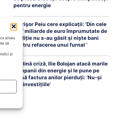
pentru energie
Petrişor Peiu cere explicații: ‘Din cele
16,7 miliarde de euro împrumutate de
coaliţie nu s-au găsit şi nişte bani
oca și/sau
ite să
pentru refacerea unui furnal ‘
stici și
În plină criză, Ilie Bolojan atacă marile
companii din energie și le pune pe
masă factura anilor pierduți: ‘Nu-și
fac investițiile’