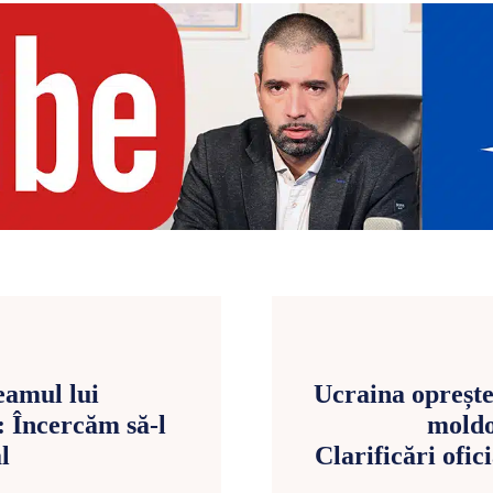
eamul lui
Ucraina oprește
 Încercăm să-l
moldo
l
Clarificări ofic