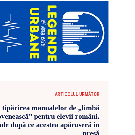
ARTICOLUL URMĂTOR
 tipărirea manualelor de „limbă
venească” pentru elevii români.
iale după ce acestea apăruseră în
presă