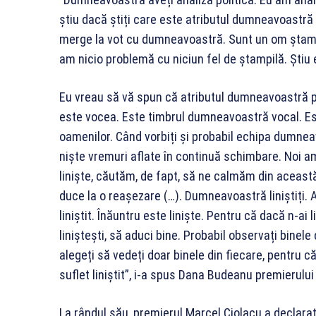
știu dacă știți care este atributul dumneavoastră 
merge la vot cu dumneavoastră. Sunt un om ștampil
am nicio problemă cu niciun fel de ștampilă. Știu 
Eu vreau să vă spun că atributul dumneavoastră p
este vocea. Este timbrul dumneavoastră vocal. Es
oamenilor. Când vorbiți și probabil echipa dumneavo
niște vremuri aflate în continuă schimbare. Noi am
liniște, căutăm, de fapt, să ne calmăm din aceas
duce la o reașezare (…). Dumneavoastră liniștiți
liniștit. Înăuntru este liniște. Pentru că dacă n-ai 
liniștești, să aduci bine. Probabil observați binel
alegeți să vedeți doar binele din fiecare, pentru 
suflet liniștit”, i-a spus Dana Budeanu premierului
La rândul său, premierul Marcel Ciolacu a declarat 