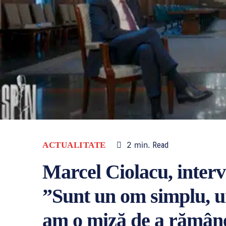
2
min.
ACTUALITATE
Read
Marcel Ciolacu, inter
”Sunt un om simplu, u
am o miză de a rămâne