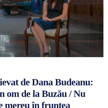
vievat de Dana Budeanu:
n om de la Buzău / Nu
 mereu în fruntea