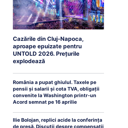
Cazările din Cluj-Napoca,
aproape epuizate pentru
UNTOLD 2026. Prețurile
explodează
România a pupat ghiulul. Taxele pe
pensii și salarii și cota TVA, obligații
convenite la Washington printr-un
Acord semnat pe 16 aprilie
Ilie Bolojan, replici acide la conferința
de presă. Discuții despre compensații