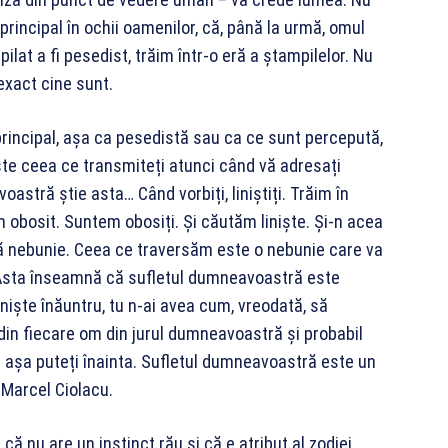
principal în ochii oamenilor, că, până la urmă, omul
at a fi pesedist, trăim într-o eră a ștampilelor. Nu
exact cine sunt.
rincipal, așa ca pesedistă sau ca ce sunt percepută,
te ceea ce transmiteți atunci când vă adresați
astră știe asta… Când vorbiți, liniștiți. Trăim în
 obosit. Suntem obosiți. Și căutăm liniște. Și-n acea
tă nebunie. Ceea ce traversăm este o nebunie care va
. Asta înseamnă că sufletul dumneavoastră este
liniște înăuntru, tu n-ai avea cum, vreodată, să
e din fiecare om din jurul dumneavoastră și probabil
că așa puteți înainta. Sufletul dumneavoastră este un
 Marcel Ciolacu.
că nu are un instinct rău și că e atribut al zodiei