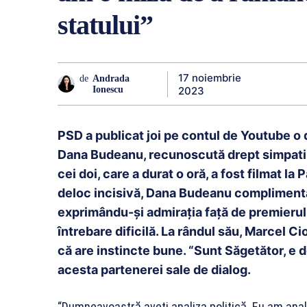
statului”
17 noiembrie
de
Andrada
2023
Ionescu
PSD a publicat joi pe contul de Youtube o 
Dana Budeanu, recunoscută drept simpatiza
cei doi, care a durat o oră, a fost filmat la 
deloc incisivă, Dana Budeanu compliment
exprimându-și admirația față de premierul 
întrebare dificilă. La rândul său, Marcel Ci
că are instincte bune. “Sunt Săgetător, e d
acesta partenerei sale de dialog.
“Dumneavoastră aveți analiza politică. Eu am ana