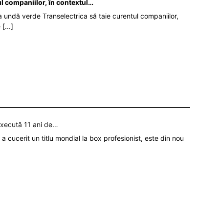
ul companiilor, în contextul…
da undă verde Transelectrica să taie curentul companiilor,
e
[...]
execută 11 ani de…
a cucerit un titlu mondial la box profesionist, este din nou