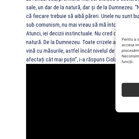
sale, un dar de la natură, dar și de la Dumnezeu. 
că fiecare trebuie să aibă păreri. Unele nu sunt bu
sub comunism, nu mai vreau să mă întorc acolo. Dec
Atunci, iei decizii instinctuale. Nu cred c-am un in
Pentru a o
natură. De la Dumnezeu. Toate crizele aduc și oport
accesa in
vină cu măsurile, astfel încât nivelul de trai, popula
procesăm 
Neconsimț
afectați cât mai puțin”, i-a răspuns Ciolacu.
funcții.