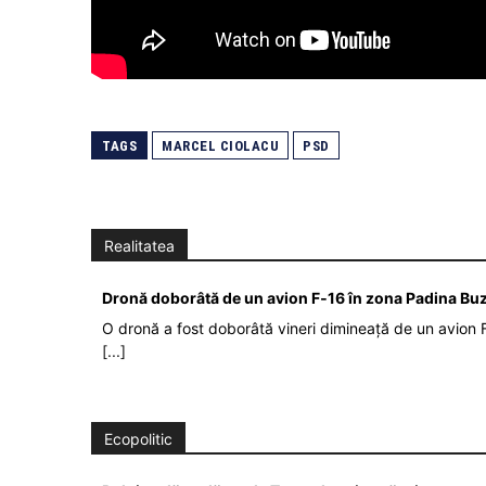
TAGS
MARCEL CIOLACU
PSD
Realitatea
Dronă doborâtă de un avion F‑16 în zona Padina Bu
O dronă a fost doborâtă vineri dimineață de un avion F
[...]
Ecopolitic