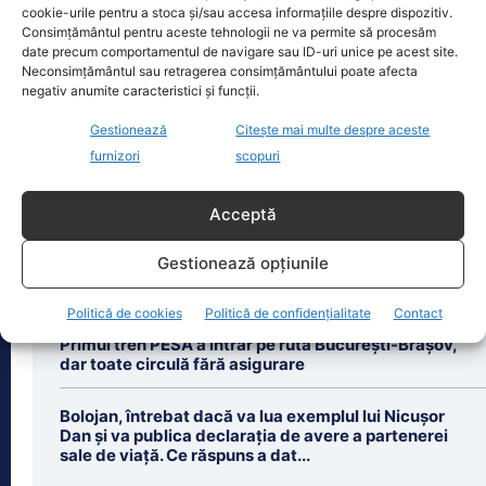
cookie-urile pentru a stoca și/sau accesa informațiile despre dispozitiv.
august. Autoritățile au intrat în linie
Consimțământul pentru aceste tehnologii ne va permite să procesăm
dreaptă cu una dintre cele mai
[...]
date precum comportamentul de navigare sau ID-uri unice pe acest site.
Neconsimțământul sau retragerea consimțământului poate afecta
negativ anumite caracteristici și funcții.
Gestionează
Citește mai multe despre aceste
furnizori
scopuri
Ultimele știri
Acceptă
Guvernul lansează programul „Diaspora investește
Gestionează opțiunile
acasă”. 100 de milioane de euro pentru românii care
revin în țară
Politică de cookies
Politică de confidențialitate
Contact
Primul tren PESA a intrar pe ruta București-Brașov,
dar toate circulă fără asigurare
Bolojan, întrebat dacă va lua exemplul lui Nicușor
Dan și va publica declarația de avere a partenerei
sale de viață. Ce răspuns a dat...