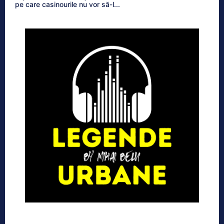
pe care casinourile nu vor să-l...