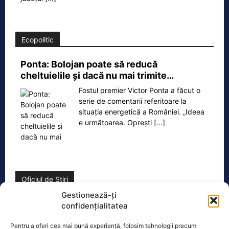
Ecopolitic
Ponta: Bolojan poate să reducă
cheltuielile şi dacă nu mai trimite…
Fostul premier Victor Ponta a făcut o
serie de comentarii referitoare la
situația energetică a României. „Ideea
e următoarea. Oprești
[...]
Oficiul de Știri
Gestionează-ți
Cele 4 barje pentru redirecționarea Dunării către brațul
confidențialitatea
Bala vor fi…
Pentru a oferi cea mai bună experiență, folosim tehnologii precum
Cele 4 barje vor fi scufundate vineri, 7