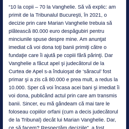
“10 la copii – 70 la Vanghelie. Să vă explic: am
primit de la Tribunalul Bucureşti, în 2021, o
decizie prin care Marian Vanghelie trebuia să
plătească 80.000 euro despăgubiri pentru
minciunile spuse despre mine. Am anunţat
imediat că voi dona toţi banii primiţi către o
fundaţie care îi ajută pe copiii fără părinţi. Dar
Vanghelie a făcut apel şi judecătorul de la
Curtea de Apel s-a înduioşat de ‘săracul’ fost
primar şi a zis că 80.000 e prea mult, a redus la
10.000. Sper că voi încasa acei bani şi imediat îi
voi dona, publicând actul prin care am transmis
banii. Sincer, eu mă gândeam că mai tare le
foloseau copiilor orfani (cum a decis judecătorul
de la Tribunal) decât lui Marian Vanghelie. Dar,
ce să facem? Respectăm deciziile”, a fost