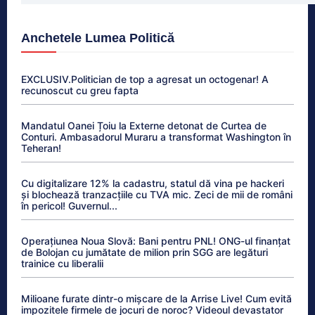
Anchetele Lumea Politică
EXCLUSIV.Politician de top a agresat un octogenar! A
recunoscut cu greu fapta
Mandatul Oanei Țoiu la Externe detonat de Curtea de
Conturi. Ambasadorul Muraru a transformat Washington în
Teheran!
Cu digitalizare 12% la cadastru, statul dă vina pe hackeri
și blochează tranzacțiile cu TVA mic. Zeci de mii de români
în pericol! Guvernul...
Operațiunea Noua Slovă: Bani pentru PNL! ONG-ul finanțat
de Bolojan cu jumătate de milion prin SGG are legături
trainice cu liberalii
Milioane furate dintr-o mișcare de la Arrise Live! Cum evită
impozitele firmele de jocuri de noroc? Videoul devastator