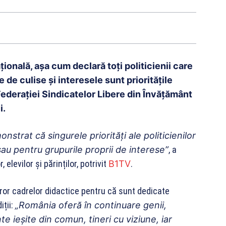
țională, așa cum declară toți politicienii care
 de culise și interesele sunt prioritățile
ul Federaţiei Sindicatelor Libere din Învăţământ
i.
nstrat că singurele priorități ale politicienilor
 sau pentru grupurile proprii de interese”
, a
levilor și părinților, potrivit
B1TV
.
uror cadrelor didactice pentru că sunt dedicate
iții:
„România oferă în continuare genii,
ente ieșite din comun, tineri cu viziune, iar