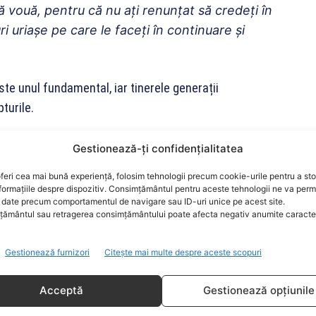
ă vouă, pentru că nu ați renunțat să credeți în
i uriașe pe care le faceți în continuare și
te unul fundamental, iar tinerele generații
turile.
 societatea, privim cu speranță către voi că
Gestionează-ți confidențialitatea
ânt românesc, pentru că vreți să schimbați
feri cea mai bună experiență, folosim tehnologii precum cookie-urile pentru a st
i exista școli în paragină, fără dotări, cu
formațiile despre dispozitiv. Consimțământul pentru aceste tehnologii ne va perm
date precum comportamentul de navigare sau ID-uri unice pe acest site.
corupția nu vor mai exista la scara aceasta,
ământul sau retragerea consimțământului poate afecta negativ anumite caracteri
ucația și sănătatea vor fi domenii de interes
ei care vor să guverneze în interesul
Gestionează furnizori
Citește mai multe despre aceste scopuri
Acceptă
Gestionează opțiunile
im pentru că sunteți răbdători, pentru că nu