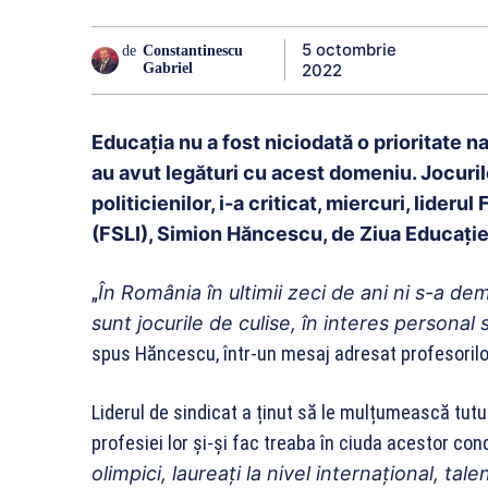
5 octombrie
de
Constantinescu
2022
Gabriel
Educația nu a fost niciodată o prioritate na
au avut legături cu acest domeniu. Jocurile
politicienilor, i-a criticat, miercuri, lider
(FSLI), Simion Hăncescu, de Ziua Educație
„
În România în ultimii zeci de ani ni s-a demo
sunt jocurile de culise, în interes personal
spus Hăncescu, într-un mesaj adresat profesorilor, e
Liderul de sindicat a ținut să le mulțumească tut
profesiei lor și-și fac treaba în ciuda acestor cond
olimpici, laureați la nivel internațional, tal