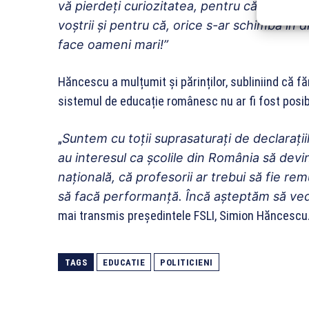
vă pierdeți curiozitatea, pentru că știți să 
voștrii și pentru că, orice s-ar schimba în d
face oameni mari!”
Hăncescu a mulțumit și părinților, subliniind că făr
sistemul de educație românesc nu ar fi fost posibi
„
Suntem cu toții suprasaturați de declarațiil
au interesul ca școlile din România să devi
națională, că profesorii ar trebui să fie remun
să facă performanță. Încă așteptăm să ved
mai transmis președintele FSLI, Simion Hăncescu
TAGS
EDUCATIE
POLITICIENI