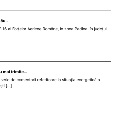
zău -…
‑16 al Forțelor Aeriene Române, în zona Padina, în județul
nu mai trimite…
serie de comentarii referitoare la situația energetică a
ști
[...]