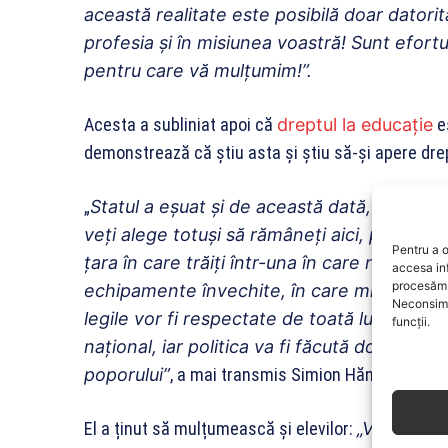
această realitate este posibilă doar datorit
profesia și în misiunea voastră! Sunt efortur
pentru care vă mulțumim!”.
Acesta a subliniat apoi că
dreptul la educație
es
demonstrează că știu asta și știu să-și apere drep
„
Statul a eșuat și de această dată, iar noi,
veți alege totuși să rămâneți aici, pe păm
Pentru a o
țara în care trăiți într-una în care nu vor ma
accesa in
procesăm 
echipamente învechite, în care minciuna și 
Neconsimț
legile vor fi respectate de toată lumea, ed
funcții.
național, iar politica va fi făcută doar de c
poporului”
, a mai transmis Simion Hăncescu.
El a ținut să mulțumească și elevilor:
„Vă mulțum