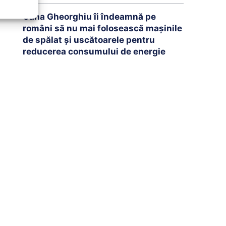
Oana Gheorghiu îi îndeamnă pe
români să nu mai folosească mașinile
de spălat și uscătoarele pentru
reducerea consumului de energie