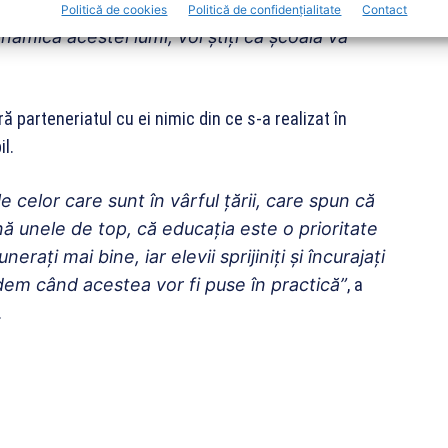
faceți echipă chiar și on-line cu profesorii
Politică de cookies
Politică de confidențialitate
Contact
inamica acestei lumi, voi știți că școala vă
ă parteneriatul cu ei nimic din ce s-a realizat în
l.
e celor care sunt în vârful țării, care spun că
nă unele de top, că educația este o prioritate
erați mai bine, iar elevii sprijiniți și încurajați
em când acestea vor fi puse în practică”
, a
.