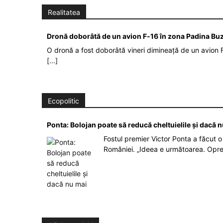
Realitatea
Dronă doborâtă de un avion F‑16 în zona Padina Bu
O dronă a fost doborâtă vineri dimineață de un avion F
[...]
Ecopolitic
Ponta: Bolojan poate să reducă cheltuielile şi dacă 
Fostul premier Victor Ponta a făcut o 
României. „Ideea e următoarea. Opre