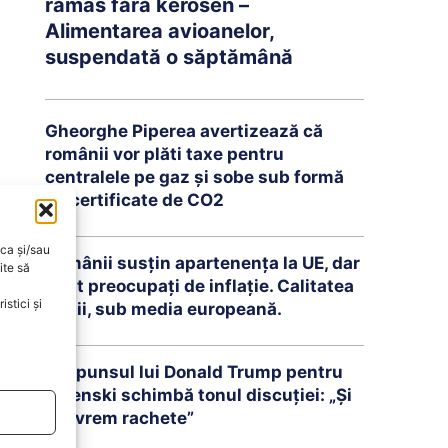
rămas fără kerosen –
Alimentarea avioanelor,
suspendată o săptămână
Gheorghe Piperea avertizează că
românii vor plăti taxe pentru
centralele pe gaz și sobe sub formă
de certificate de CO2
oca și/sau
Românii susțin apartenența la UE, dar
ite să
sunt preocupați de inflație. Calitatea
stici și
vieții, sub media europeană.
Răspunsul lui Donald Trump pentru
Zelenski schimbă tonul discuției: „Și
noi vrem rachete”