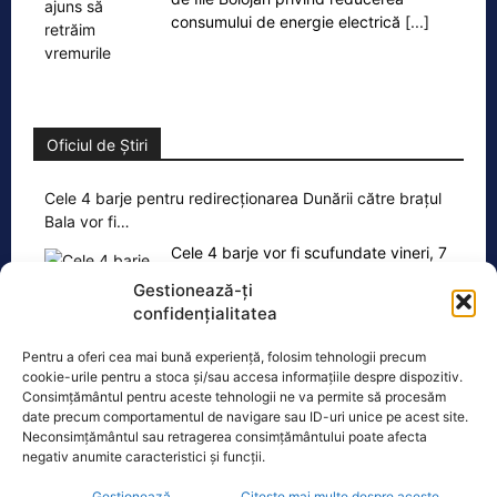
consumului de energie electrică
[...]
Oficiul de Știri
Cele 4 barje pentru redirecționarea Dunării către brațul
Bala vor fi…
Cele 4 barje vor fi scufundate vineri, 7
august. Autoritățile au intrat în linie
Gestionează-ți
dreaptă cu una dintre cele mai
[...]
confidențialitatea
Pentru a oferi cea mai bună experiență, folosim tehnologii precum
cookie-urile pentru a stoca și/sau accesa informațiile despre dispozitiv.
Consimțământul pentru aceste tehnologii ne va permite să procesăm
date precum comportamentul de navigare sau ID-uri unice pe acest site.
Neconsimțământul sau retragerea consimțământului poate afecta
negativ anumite caracteristici și funcții.
Ultimele știri
Gestionează
Citește mai multe despre aceste