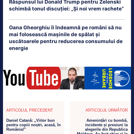
Răspunsul lui Donald Trump pentru Zelenski
schimbă tonul discuției: „Și noi vrem rachete”
Oana Gheorghiu îi îndeamnă pe români să nu
mai folosească mașinile de spălat și
uscătoarele pentru reducerea consumului de
energie
ARTICOLUL PRECEDENT
ARTICOLUL URMĂTOR
Daniel Catană: „Viitor bun
Amenințări cu bombă,
pentru copiii noștri, acasă, în
incidente și presiuni la
România!”
alegerile din Republica
Moldova. Au fost chiar și la