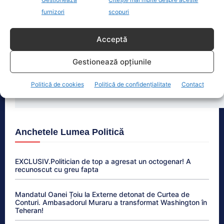
George Simion respinge varianta unui Guvern de
furnizori
scopuri
tehnocrați, propusă de Nicușor Dan: „Românii se vor
pronunța la urne, fiind și singura soluție de ieșire...
Acceptă
Răspunsul lui Donald Trump pentru Zelenski schimbă
tonul discuției: „Și noi vrem rachete”
Gestionează opțiunile
Cât de departe e România de adoptarea euro.
Politică de cookies
Politică de confidențialitate
Contact
Avertismentele profesorului Cristian Păun
Anchetele Lumea Politică
EXCLUSIV.Politician de top a agresat un octogenar! A
recunoscut cu greu fapta
Mandatul Oanei Țoiu la Externe detonat de Curtea de
Conturi. Ambasadorul Muraru a transformat Washington în
Teheran!