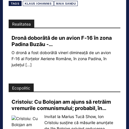
TAGS
KLAUS IOHANNIS
MAIA SANDU
Realitatea
Dronă doborâtă de un avion F‑16 în zona
Padina Buzău -…
O dronă a fost doborâtă vineri dimineață de un avion
F‑16 al Forțelor Aeriene Române, în zona Padina, în
județul
[...]
Ecopolitic
Cristoiu: Cu Bolojan am ajuns să retrăim
vremurile comunismului; probabil, în…
Invitat la Marius Tucă Show, Ion
Cristoiu susține că măsurile anunțate
de Ilie Bolojan privind reducerea