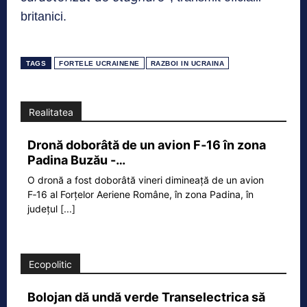
britanici.
TAGS
FORTELE UCRAINENE
RAZBOI IN UCRAINA
Realitatea
Dronă doborâtă de un avion F‑16 în zona
Padina Buzău -…
O dronă a fost doborâtă vineri dimineață de un avion
F‑16 al Forțelor Aeriene Române, în zona Padina, în
județul
[...]
Ecopolitic
Bolojan dă undă verde Transelectrica să