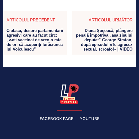
ARTICOLUL PRECEDENT
ARTICOLUL URMĂTOR
Ciolacu, despre parlamentarii
Diana Șoșoacă, plângere
agresivi care au făcut circ:
penală împotriva „așa zisului
„v-ați vaccinat de vreo o mie
deputat” George Simion,
de ori să acoperiți furăciunea
după episodul «Te agresez
lui Voiculescu”
sexual, scroafo!» | VIDEO
FACEBOOK PAGE
YOUTUBE