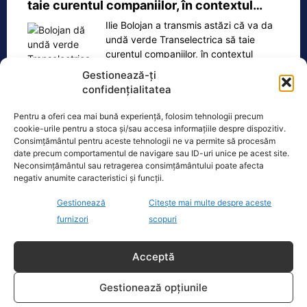
taie curentul companiilor, în contextul…
Ilie Bolojan a transmis astăzi că va da
undă verde Transelectrica să taie
curentul companiilor, în contextul
actualei crize energetice
[...]
Gestionează-ți
confidențialitatea
Pentru a oferi cea mai bună experiență, folosim tehnologii precum
cookie-urile pentru a stoca și/sau accesa informațiile despre dispozitiv.
Consimțământul pentru aceste tehnologii ne va permite să procesăm
Oficiul de Știri
date precum comportamentul de navigare sau ID-uri unice pe acest site.
Neconsimțământul sau retragerea consimțământului poate afecta
Cine este Petrică Paraschiv, campionul mondial care
negativ anumite caracteristici și funcții.
execută 11 ani de…
Gestionează
Citește mai multe despre aceste
Petrică Paraschiv, primul român care a
furnizori
scopuri
cucerit un titlu mondial la box
profesionist, este din nou în centrul
atenției după
[...]
Acceptă
Gestionează opțiunile