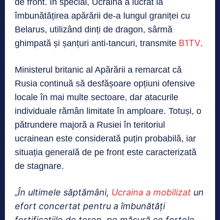
de front. În special, Ucraina a lucrat la
îmbunătățirea apărării de-a lungul graniței cu
Belarus, utilizând dinți de dragon, sârmă
B1TV
ghimpată și șanțuri anti-tancuri, transmite
.
Ministerul britanic al Apărării a remarcat că
Rusia continuă să desfășoare opțiuni ofensive
locale în mai multe sectoare, dar atacurile
individuale rămân limitate în amploare. Totuși, o
pătrundere majoră a Rusiei în teritoriul
ucrainean este considerată puțin probabilă, iar
situația generală de pe front este caracterizată
de stagnare.
În ultimele săptămâni,
Ucraina a mobilizat
un
„
efort concertat pentru a îmbunătăți
fortificațiile de teren, pe măsură ce forțele