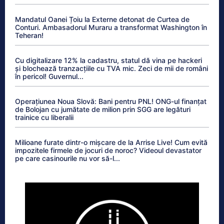
Mandatul Oanei Țoiu la Externe detonat de Curtea de
Conturi. Ambasadorul Muraru a transformat Washington în
Teheran!
Cu digitalizare 12% la cadastru, statul dă vina pe hackeri
și blochează tranzacțiile cu TVA mic. Zeci de mii de români
în pericol! Guvernul...
Operațiunea Noua Slovă: Bani pentru PNL! ONG-ul finanțat
de Bolojan cu jumătate de milion prin SGG are legături
trainice cu liberalii
Milioane furate dintr-o mișcare de la Arrise Live! Cum evită
impozitele firmele de jocuri de noroc? Videoul devastator
pe care casinourile nu vor să-l...