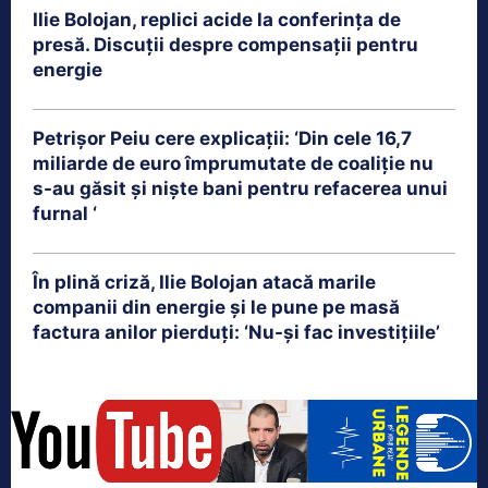
Ilie Bolojan, replici acide la conferința de
presă. Discuții despre compensații pentru
energie
Petrişor Peiu cere explicații: ‘Din cele 16,7
miliarde de euro împrumutate de coaliţie nu
s-au găsit şi nişte bani pentru refacerea unui
furnal ‘
În plină criză, Ilie Bolojan atacă marile
companii din energie și le pune pe masă
factura anilor pierduți: ‘Nu-și fac investițiile’