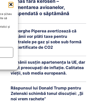
rămas fără kerosen –
Alimentarea avioanelor,
suspendată o săptămână
oca și/sau
ite să
stici și
Gheorghe Piperea avertizează că
românii vor plăti taxe pentru
centralele pe gaz și sobe sub formă
de certificate de CO2
Românii susțin apartenența la UE, dar
sunt preocupați de inflație. Calitatea
vieții, sub media europeană.
Răspunsul lui Donald Trump pentru
Zelenski schimbă tonul discuției: „Și
noi vrem rachete”