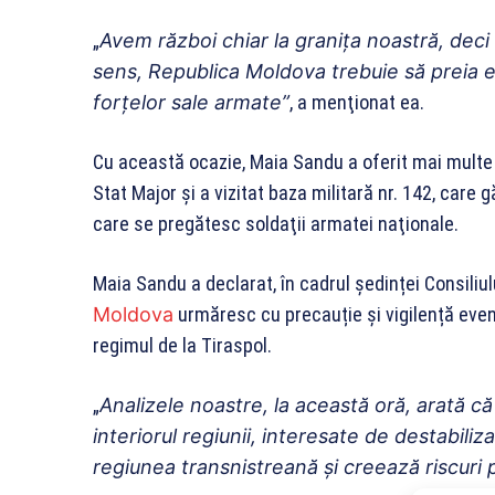
„
Avem război chiar la graniţa noastră, deci
sens, Republica Moldova trebuie să preia e
forţelor sale armate”
, a menţionat ea.
Cu această ocazie, Maia Sandu a oferit mai multe dis
Stat Major şi a vizitat baza militară nr. 142, care 
care se pregătesc soldaţii armatei naţionale.
Maia Sandu a declarat, în cadrul ședinței Consiliu
Moldova
urmăresc cu precauție și vigilență eveni
regimul de la Tiraspol.
„
Analizele noastre, la această oră, arată că 
interiorul regiunii, interesate de destabiliz
regiunea transnistreană și creează riscuri