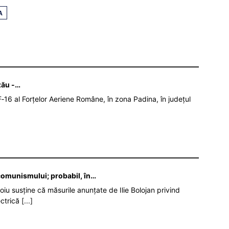
A
zău -…
‑16 al Forțelor Aeriene Române, în zona Padina, în județul
 comunismului; probabil, în…
oiu susține că măsurile anunțate de Ilie Bolojan privind
ectrică
[...]