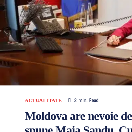
2
min.
ACTUALITATE
Read
Moldova are nevoie de
spune Maia Sandu. Cu