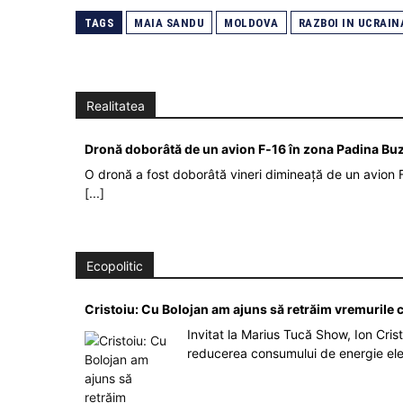
TAGS
MAIA SANDU
MOLDOVA
RAZBOI IN UCRAIN
Realitatea
Dronă doborâtă de un avion F‑16 în zona Padina Bu
O dronă a fost doborâtă vineri dimineață de un avion F
[...]
Ecopolitic
Cristoiu: Cu Bolojan am ajuns să retrăim vremurile
Invitat la Marius Tucă Show, Ion Crist
reducerea consumului de energie el