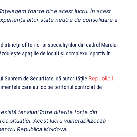
 înţelegem foarte bine acest lucru. În acest
xperienţa altor state neutre de consolidare a
tincţii ofiţerilor şi specialiştilor din cadrul Marelui
găzduieşte spaţiile de locuit şi complexul sportiv în
lui Suprem de Securitate, că autoritățile
Republicii
mentele care au loc pe teritoriul controlat de
există tensiuni între diferite forțe din
area situației. Acest lucru vulnerabilizează
 pentru Republica Moldova.