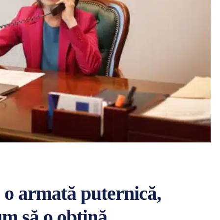
 o armată puternică,
m să o obțină