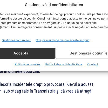
Gestionează-ți confidențialitatea
 a atrage Republica Moldova în acțiuni ce
 insistă în continuare asupra soluționării
feri cea mai bună experiență, folosim tehnologii precum cookie-urile pentru a st
formațiile despre dispozitiv. Consimțământul pentru aceste tehnologii ne va perm
spus președintele Republicii Moldova.
date precum comportamentul de navigare sau ID-uri unice pe acest site.
ământul sau retragerea consimțământului poate afecta negativ anumite caracteri
e o armată puternică.
Gestionează furnizori
Citește mai multe despre aceste scopuri
stria
Acceptă
Gestionează opțiunile
oldova, dar care în realitate nu este controlată de
ist pentru o perioadă de 15 zile. Măsura autorităților
Politică de cookies
Politică de confidențialitate
Contact
te în ultimele două zile.
 descris incidentele drept o provocare. Kievul a acuzat
ni sub steag fals în Transnistria și că vrea să atragă