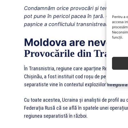
Condamnăm orice provocări și tentative de
pot pune în pericol pacea în țară. Chișinăul
Pentru a o
accesa in
pașnice a conflictului transnistrean”
, a mai 
procesăm 
Neconsimț
funcții.
Moldova are nevoie d
Provocările din Transni
În Transnistria, regiune care aparține Republicii M
Chișinău, a fost instituit cod roșu de pericol teror
separatiste vine în contextul exploziilor înregistra
Cu toate acestea, Ucraina și analiștii de profil au
Federația Rusă că se află în spatele unei operațiu
regiunea separatistă în război.