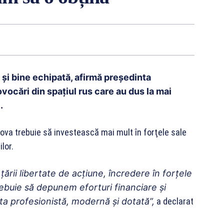
și bine echipată, afirmă președinta
vocări din spațiul rus care au dus la mai
.
ova trebuie să investească mai mult în forţele sale
lor.
ării libertate de acţiune, încredere în forţele
trebuie să depunem eforturi financiare şi
ta profesionistă, modernă şi dotată”,
a declarat