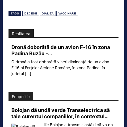
TAGS
DECESE
DIALIZĂ
VACCINARE
Realitatea
Dronă doborâtă de un avion F‑16 în zona
Padina Buzău -…
O dronă a fost doborâtă vineri dimineață de un avion
F‑16 al Forțelor Aeriene Române, în zona Padina, în
județul
[...]
Ecopolitic
Bolojan dă undă verde Transelectrica să
taie curentul companiilor, în contextul…
Ilie Bolojan a transmis astăzi că va da