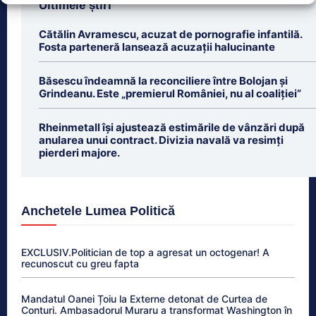
Ultimele știri
Cătălin Avramescu, acuzat de pornografie infantilă.
Fosta parteneră lansează acuzații halucinante
Băsescu îndeamnă la reconciliere între Bolojan și
Grindeanu. Este „premierul României, nu al coaliției”
Rheinmetall își ajustează estimările de vânzări după
anularea unui contract. Divizia navală va resimți
pierderi majore.
Anchetele Lumea Politică
EXCLUSIV.Politician de top a agresat un octogenar! A
recunoscut cu greu fapta
Mandatul Oanei Țoiu la Externe detonat de Curtea de
Conturi. Ambasadorul Muraru a transformat Washington în