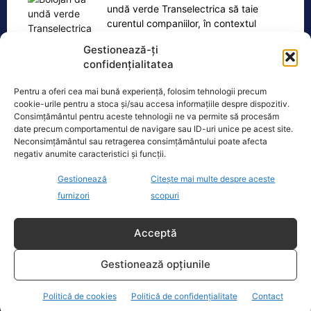
undă verde Transelectrica să taie
curentul companiilor, în contextul
actualei crize energetice
[...]
Gestionează-ți
confidențialitatea
Pentru a oferi cea mai bună experiență, folosim tehnologii precum
cookie-urile pentru a stoca și/sau accesa informațiile despre dispozitiv.
Oficiul de Știri
Consimțământul pentru aceste tehnologii ne va permite să procesăm
date precum comportamentul de navigare sau ID-uri unice pe acest site.
Neconsimțământul sau retragerea consimțământului poate afecta
Zilele Ploieștiului, 7-9 august 2026. De la ce oră încep
negativ anumite caracteristici și funcții.
concertele…
Gestionează
Citește mai multe despre aceste
Zilele Ploieștiului, organizate în
furnizori
scopuri
perioada 7-9 august, aduc în centrul
orașului trei seri de concert, un
spectacol impresionant cu drone
[...]
Acceptă
Gestionează opțiunile
Politică de cookies
Politică de confidențialitate
Contact