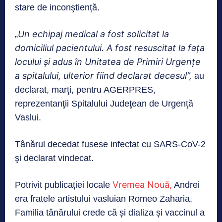
stare de inconştienţă.
Un echipaj medical a fost solicitat la
„
domiciliul pacientului. A fost resuscitat la faţa
locului şi adus în Unitatea de Primiri Urgenţe
a spitalului, ulterior fiind declarat decesul”,
au
declarat, marţi, pentru AGERPRES,
reprezentanţii Spitalului Judeţean de Urgenţă
Vaslui.
Tânărul decedat fusese infectat cu SARS-CoV-2
şi declarat vindecat.
Vremea Nouă,
Potrivit publicației locale
Andrei
era fratele artistului vasluian Romeo Zaharia.
Familia tânărului crede că și dializa și vaccinul a