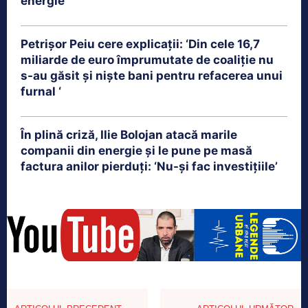
energie
Petrişor Peiu cere explicații: ‘Din cele 16,7
miliarde de euro împrumutate de coaliţie nu
s-au găsit şi nişte bani pentru refacerea unui
furnal ‘
În plină criză, Ilie Bolojan atacă marile
companii din energie și le pune pe masă
factura anilor pierduți: ‘Nu-și fac investițiile’