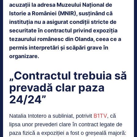
acuzații la adresa Muzeului Național de
Istorie a României (MNIR), susținând că
instituția nu a asigurat condiții stricte de
securitate în contractul privind expoziția
tezaurului românesc din Olanda, ceea ce a
permis interpretări și scăpări grave în
organizare.
„Contractul trebuia să
prevadă clar paza
24/24”
B1TV
Natalia Intotero a subliniat, potrivit
, că
lipsa unor prevederi clare în contract legate de
paza fizică a expoziției a fost o greșeală majoră: