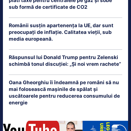
plăti taxe pentru centralele pe gaz și sobe
sub formă de certificate de CO2
Românii susțin apartenența la UE, dar sunt
preocupați de inflație. Calitatea vieții, sub
media europeană.
Răspunsul lui Donald Trump pentru Zelenski
schimbă tonul discuției: „Și noi vrem rachete”
Oana Gheorghiu îi îndeamnă pe români să nu
mai folosească mașinile de spălat și
uscătoarele pentru reducerea consumului de
energie