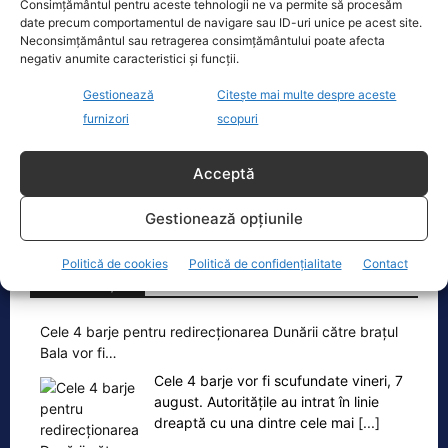
Consimțământul pentru aceste tehnologii ne va permite să procesăm
Ecopolitic
date precum comportamentul de navigare sau ID-uri unice pe acest site.
Neconsimțământul sau retragerea consimțământului poate afecta
Ponta: Bolojan poate să reducă
negativ anumite caracteristici și funcții.
cheltuielile şi dacă nu mai trimite…
Gestionează
Citește mai multe despre aceste
Fostul premier Victor Ponta a făcut o
furnizori
scopuri
serie de comentarii referitoare la
situația energetică a României. „Ideea
Acceptă
e următoarea. Oprești
[...]
Gestionează opțiunile
Politică de cookies
Politică de confidențialitate
Contact
Oficiul de Știri
Cele 4 barje pentru redirecționarea Dunării către brațul
Bala vor fi…
Cele 4 barje vor fi scufundate vineri, 7
august. Autoritățile au intrat în linie
dreaptă cu una dintre cele mai
[...]