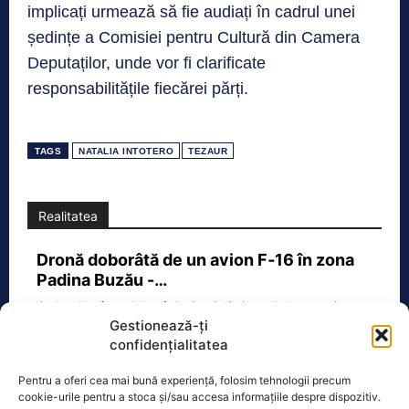
implicați urmează să fie audiați în cadrul unei
ședințe a Comisiei pentru Cultură din Camera
Deputaților, unde vor fi clarificate
responsabilitățile fiecărei părți.
TAGS
NATALIA INTOTERO
TEZAUR
Realitatea
Dronă doborâtă de un avion F‑16 în zona
Padina Buzău -…
O dronă a fost doborâtă vineri dimineață de un avion
Gestionează-ți
F‑16 al Forțelor Aeriene Române, în zona Padina, în
confidențialitatea
județul
[...]
Pentru a oferi cea mai bună experiență, folosim tehnologii precum
cookie-urile pentru a stoca și/sau accesa informațiile despre dispozitiv.