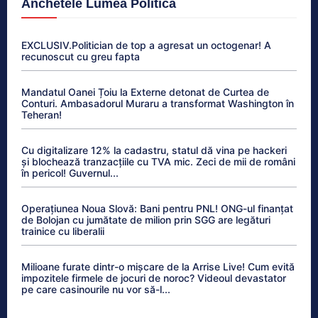
Anchetele Lumea Politică
EXCLUSIV.Politician de top a agresat un octogenar! A
recunoscut cu greu fapta
Mandatul Oanei Țoiu la Externe detonat de Curtea de
Conturi. Ambasadorul Muraru a transformat Washington în
Teheran!
Cu digitalizare 12% la cadastru, statul dă vina pe hackeri
și blochează tranzacțiile cu TVA mic. Zeci de mii de români
în pericol! Guvernul...
Operațiunea Noua Slovă: Bani pentru PNL! ONG-ul finanțat
de Bolojan cu jumătate de milion prin SGG are legături
trainice cu liberalii
Milioane furate dintr-o mișcare de la Arrise Live! Cum evită
impozitele firmele de jocuri de noroc? Videoul devastator
pe care casinourile nu vor să-l...