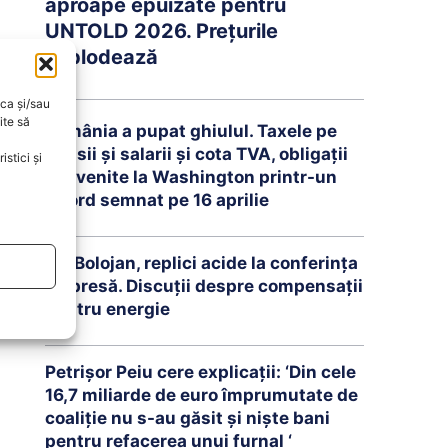
aproape epuizate pentru
UNTOLD 2026. Prețurile
explodează
oca și/sau
ite să
România a pupat ghiulul. Taxele pe
pensii și salarii și cota TVA, obligații
stici și
convenite la Washington printr-un
Acord semnat pe 16 aprilie
Ilie Bolojan, replici acide la conferința
de presă. Discuții despre compensații
pentru energie
Petrişor Peiu cere explicații: ‘Din cele
16,7 miliarde de euro împrumutate de
coaliţie nu s-au găsit şi nişte bani
pentru refacerea unui furnal ‘