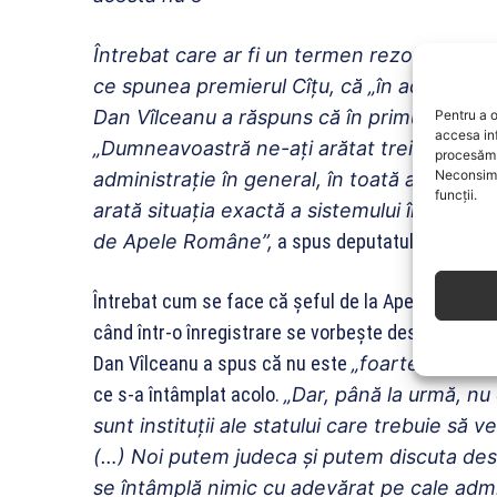
Întrebat care ar fi un termen rezonabil p
ce spunea premierul Cîțu, că „în acest ma
Dan Vîlceanu a răspuns că în primul rând, t
Pentru a o
accesa in
„Dumneavoastră ne-ați arătat trei. Noi vorb
procesăm 
Neconsimț
administrație în general, în toată administ
funcții.
arată situația exactă a sistemului în gene
de Apele Române”,
a spus deputatul liberal.
Întrebat cum se face că șeful de la Apele Române 
când într-o înregistrare se vorbește despre un ingin
Dan Vîlceanu a spus că nu este
„foarte la cure
ce s-a întâmplat acolo.
„Dar, până la urmă, nu 
sunt instituții ale statului care trebuie să v
(…) Noi putem judeca și putem discuta desp
se întâmplă nimic cu adevărat pe cale admin