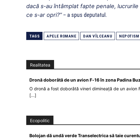
dacă s-au întâmplat fapte penale, lucruril
ce s-ar opri?”
– a spus deputatul.
TAGS
APELE ROMANE
DAN VÎLCEANU
NEPOTISM
Realitatea
Dronă doborâtă de un avion F‑16 în zona Padina Bu
O dronă a fost doborâtă vineri dimineață de un avion F
[...]
Ecopolitic
Bolojan dă undă verde Transelectrica să taie curent