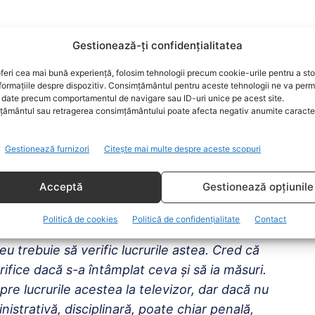
entru rezolvarea acestor probleme, apropo de
Gestionează-ți confidențialitatea
ndat oprim nepotismul, dar nu peste noapte”,
rebuie identificate cazurile de nepotism.
feri cea mai bună experiență, folosim tehnologii precum cookie-urile pentru a st
formațiile despre dispozitiv. Consimțământul pentru aceste tehnologii ne va perm
im despre a face o altă politică, un altfel de
date precum comportamentul de navigare sau ID-uri unice pe acest site.
ământul sau retragerea consimțământului poate afecta negativ anumite caracteri
rația. Două-trei cazuri de la Apele Române nu
ral. Când vorbesc de sistem, nu vorbesc numai
Gestionează furnizori
Citește mai multe despre aceste scopuri
Acceptă
Gestionează opțiunile
Bârlad e în continuare vicepreședinte la PNL Iași,
er care îi stă în coaste și trebuie să fie înlăturat,
Politică de cookies
Politică de confidențialitate
Contact
nt cu chestiunile acestea”
și nu știe foarte exact
eu trebuie să verific lucrurile astea. Cred că
erifice dacă s-a întâmplat ceva și să ia măsuri.
re lucrurile acestea la televizor, dar dacă nu
istrativă, disciplinară, poate chiar penală,