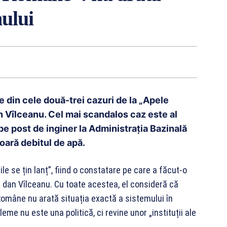
mului
se din cele două-trei cazuri de la „Apele
 Vîlceanu. Cel mai scandalos caz este al
pe post de inginer la Administrația Bazinală
oară debitul de apă.
 se țin lanț”, fiind o constatare pe care a făcut-o
une dan Vîlceanu. Cu toate acestea, el consideră că
 Române nu arată situația exactă a sistemului în
eme nu este una politică, ci revine unor „instituții ale