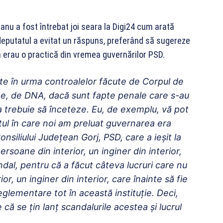
anu a fost întrebat joi seara la Digi24 cum arată
deputatul a evitat un răspuns, preferând să sugereze
ă erau o practică din vremea guvernărilor PSD.
ite în urma controalelor făcute de Corpul de
ne, de DNA, dacă sunt fapte penale care s-au
ea trebuie să înceteze. Eu, de exemplu, vă pot
l în care noi am preluat guvernarea era
onsiliului Județean Gorj, PSD, care a ieșit la
persoane din interior, un inginer din interior,
ndal, pentru că a făcut câteva lucruri care nu
r, un inginer din interior, care înainte să fie
glementare tot în această instituție. Deci,
ă se țin lanț scandalurile acestea și lucrul