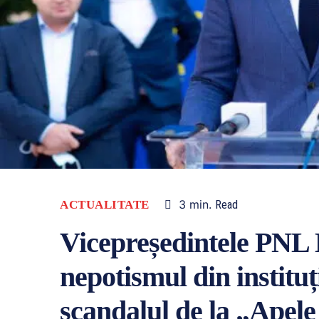
3
min.
ACTUALITATE
Read
Vicepreședintele PNL
nepotismul din instituț
scandalul de la „Apel