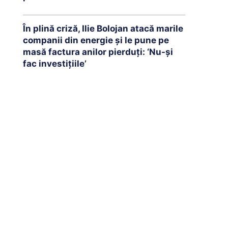
În plină criză, Ilie Bolojan atacă marile
companii din energie și le pune pe
masă factura anilor pierduți: ‘Nu-și
fac investițiile’