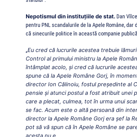
Nepotismul din instituțiile de stat.
Dan Vîlce
pentru PNL scandalurile de la Apele Române, dar 
că sinecurile politice în această companie public
„
Eu cred că lucrurile acestea trebuie lămur
Control al primului ministru la Apele Româ
întâmplat acolo, și cred că lucrurile acest
spune că la Apele Române Gorj, în momentu
director Ion Călinoiu, fostul președinte al C
pensie și atunci postul a fost atribuit unei 
care a plecat, culmea, tot în urma unui sca
se fac. Acum este o altă persoană din interio
director la Apele Române Gorj era șef la Re
pot să vă spun că în Apele Române se pare c
acesta nu e