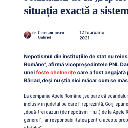
situația exactă a siste
12 februarie
de
Constantinescu
2021
Gabriel
Nepotismul din instituțiile de stat nu reie
Române”, afirmă vicepreședintele PNL Dan
unei
foste chelnerițe
care a fost angajată 
Bârlad, deși nu știa nici măcar cum se măs
La compania Apele Române „se pare că scandalurile
inclusiv în județul pe care îl reprezintă, Gorj, sp
„două-trei cazuri (de nepotism – n.r.) de la Apele
general”, iar responsabilitatea pentru aceste probl
statului”.