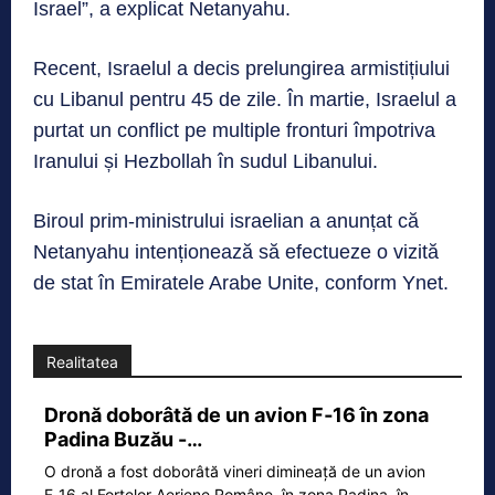
Israel”, a explicat Netanyahu.
Recent, Israelul a decis prelungirea armistițiului
cu Libanul pentru 45 de zile. În martie, Israelul a
purtat un conflict pe multiple fronturi împotriva
Iranului și Hezbollah în sudul Libanului.
Biroul prim-ministrului israelian a anunțat că
Netanyahu intenționează să efectueze o vizită
de stat în Emiratele Arabe Unite, conform Ynet.
Realitatea
Dronă doborâtă de un avion F‑16 în zona
Padina Buzău -…
O dronă a fost doborâtă vineri dimineață de un avion
F‑16 al Forțelor Aeriene Române, în zona Padina, în