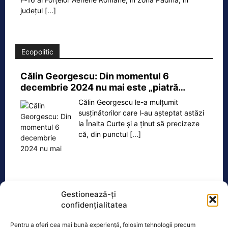
județul
[...]
Ecopolitic
Călin Georgescu: Din momentul 6
decembrie 2024 nu mai este „piatră…
Călin Georgescu le-a mulțumit
susținătorilor care l-au așteptat astăzi
la Înalta Curte și a ținut să precizeze
că, din punctul
[...]
Oficiul de Știri
Gestionează-ți
confidențialitatea
Eclipsa de soare, 12 august 2026. Orașele din România
Pentru a oferi cea mai bună experiență, folosim tehnologii precum
unde va…