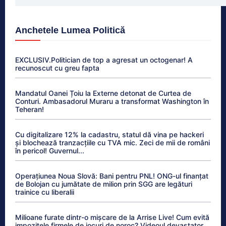
Anchetele Lumea Politică
EXCLUSIV.Politician de top a agresat un octogenar! A
recunoscut cu greu fapta
Mandatul Oanei Țoiu la Externe detonat de Curtea de
Conturi. Ambasadorul Muraru a transformat Washington în
Teheran!
Cu digitalizare 12% la cadastru, statul dă vina pe hackeri
și blochează tranzacțiile cu TVA mic. Zeci de mii de români
în pericol! Guvernul...
Operațiunea Noua Slovă: Bani pentru PNL! ONG-ul finanțat
de Bolojan cu jumătate de milion prin SGG are legături
trainice cu liberalii
Milioane furate dintr-o mișcare de la Arrise Live! Cum evită
impozitele firmele de jocuri de noroc? Videoul devastator