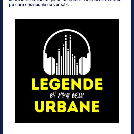
pe care casinourile nu vor să-l...