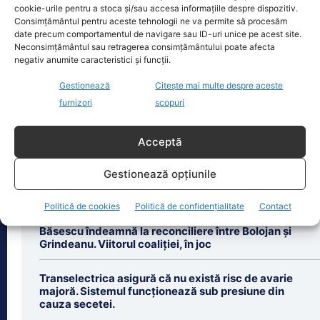
cookie-urile pentru a stoca și/sau accesa informațiile despre dispozitiv.
Eclipsa de soare din 12 august 2026
Consimțământul pentru aceste tehnologii ne va permite să procesăm
este unul dintre cele mai importante
date precum comportamentul de navigare sau ID-uri unice pe acest site.
evenimente astronomice ale anului,
Neconsimțământul sau retragerea consimțământului poate afecta
negativ anumite caracteristici și funcții.
însă nu va
[...]
Gestionează
Citește mai multe despre aceste
furnizori
scopuri
Acceptă
Ultimele știri
Gestionează opțiunile
Partenera lui Nicușor Dan își publică averea.
Amendament controversat în Senat
Politică de cookies
Politică de confidențialitate
Contact
Băsescu îndeamnă la reconciliere între Bolojan și
Grindeanu. Viitorul coaliției, în joc
Transelectrica asigură că nu există risc de avarie
majoră. Sistemul funcționează sub presiune din
cauza secetei.