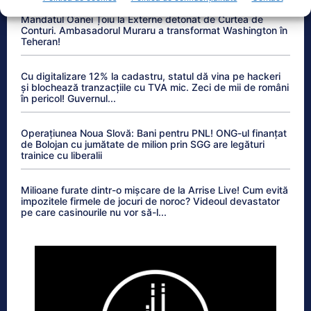
Mandatul Oanei Țoiu la Externe detonat de Curtea de
Conturi. Ambasadorul Muraru a transformat Washington în
Teheran!
Cu digitalizare 12% la cadastru, statul dă vina pe hackeri
și blochează tranzacțiile cu TVA mic. Zeci de mii de români
în pericol! Guvernul...
Operațiunea Noua Slovă: Bani pentru PNL! ONG-ul finanțat
de Bolojan cu jumătate de milion prin SGG are legături
trainice cu liberalii
Milioane furate dintr-o mișcare de la Arrise Live! Cum evită
impozitele firmele de jocuri de noroc? Videoul devastator
pe care casinourile nu vor să-l...