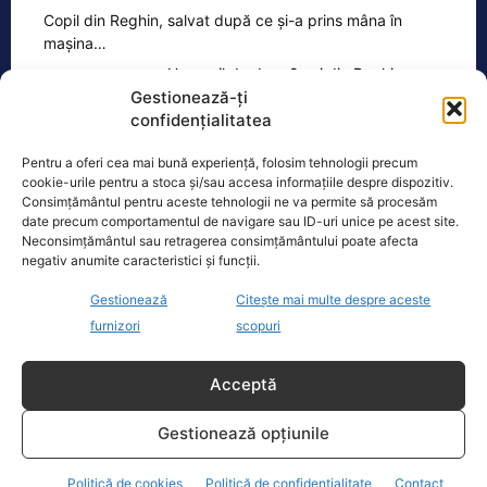
Copil din Reghin, salvat după ce și-a prins mâna în
mașina…
Un copil de doar 2 ani din Reghin a
Gestionează-ți
trecut printr-un moment dramatic,
confidențialitatea
vineri, după ce și-a prins mâna
dreaptă
[...]
Pentru a oferi cea mai bună experiență, folosim tehnologii precum
cookie-urile pentru a stoca și/sau accesa informațiile despre dispozitiv.
Consimțământul pentru aceste tehnologii ne va permite să procesăm
date precum comportamentul de navigare sau ID-uri unice pe acest site.
Neconsimțământul sau retragerea consimțământului poate afecta
negativ anumite caracteristici și funcții.
Ultimele știri
Gestionează
Citește mai multe despre aceste
furnizori
scopuri
Anchetele Lumea Politică
Acceptă
Gestionează opțiunile
EXCLUSIV.Politician de top a agresat un octogenar! A
recunoscut cu greu fapta
Politică de cookies
Politică de confidențialitate
Contact