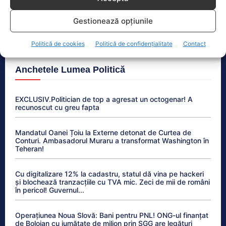
România exportă energie ieftină la prânz și importă
scump seara. Cine sunt câștigătorii din afacerea
Gestionează opțiunile
energetică
Politică de cookies
Politică de confidențialitate
Contact
Anchetele Lumea Politică
EXCLUSIV.Politician de top a agresat un octogenar! A
recunoscut cu greu fapta
Mandatul Oanei Țoiu la Externe detonat de Curtea de
Conturi. Ambasadorul Muraru a transformat Washington în
Teheran!
Cu digitalizare 12% la cadastru, statul dă vina pe hackeri
și blochează tranzacțiile cu TVA mic. Zeci de mii de români
în pericol! Guvernul...
Operațiunea Noua Slovă: Bani pentru PNL! ONG-ul finanțat
de Bolojan cu jumătate de milion prin SGG are legături