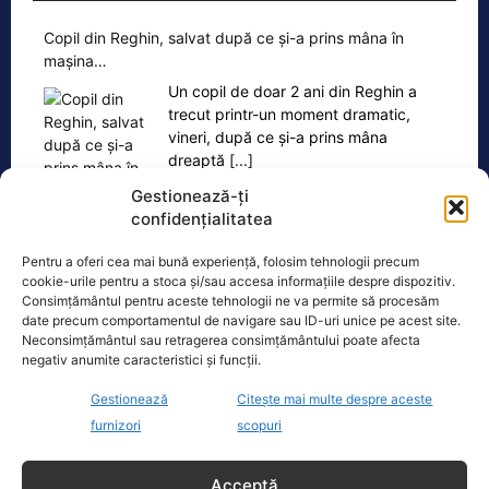
Copil din Reghin, salvat după ce și-a prins mâna în
mașina…
Un copil de doar 2 ani din Reghin a
trecut printr-un moment dramatic,
vineri, după ce și-a prins mâna
dreaptă
[...]
Gestionează-ți
confidențialitatea
Pentru a oferi cea mai bună experiență, folosim tehnologii precum
cookie-urile pentru a stoca și/sau accesa informațiile despre dispozitiv.
Ultimele știri
Consimțământul pentru aceste tehnologii ne va permite să procesăm
date precum comportamentul de navigare sau ID-uri unice pe acest site.
Neconsimțământul sau retragerea consimțământului poate afecta
Sindicatele din sănătate avertizează: Legea
negativ anumite caracteristici și funcții.
salarizării nu este negociabilă. Protestele devin
legitime
Gestionează
Citește mai multe despre aceste
furnizori
scopuri
Prețurile carburanților, în scădere ușoară. Prima
etapă a măsurilor de criză intră în vigoare
Acceptă