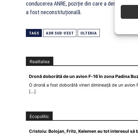
conducerea ANRE, poziție din care a demisionat u
a fost neconstituțională.
TAGS
ADR SUD-VEST
OLTENIA
Realitatea
Dronă doborâtă de un avion F‑16 în zona Padina Bu
O dronă a fost doborâtă vineri dimineață de un avion F
[...]
Ecopolitic
Cristoiu: Bolojan, Fritz, Kelemen au tot interesul s