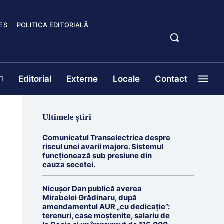
ES
POLITICA EDITORIALĂ
Editorial
Externe
Locale
Contact
Ultimele știri
Comunicatul Transelectrica despre
riscul unei avarii majore. Sistemul
funcționează sub presiune din
cauza secetei.
Nicușor Dan publică averea
Mirabelei Grădinaru, după
amendamentul AUR „cu dedicație”:
terenuri, case moștenite, salariu de