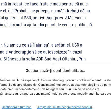
 mă întrebaţi ce face fratele meu pentru că nu e
el. (…) Probabil se pricepe, nu mă întrebaţi că nu
rul general al PSD, potrivit Agerpres. Stănescu a
 şi nici nu l-a ajutat din punct de vedere politic să
r. Nu am cu ce să îl ajut eu”, a arătat el. USR a
ţionale Anticorupţie să se autosesizeze în cazul
ru Stănescu la şefia ADR Sud-Vest Oltenia. „Prin
nici cea mai mică experienţă în gestionarea unei
Gestionează-ți confidențialitatea
unul simţ şi în sfidarea legilor, este pus în pericol un
bani europeni, ratând şansa de a reduce decalajele
feri cea mai bună experiență, folosim tehnologii precum cookie-urile pentru a st
formațiile despre dispozitiv. Consimțământul pentru aceste tehnologii ne va perm
ă a fondurilor alocate prin acest program, 1,2 miliarde
date precum comportamentul de navigare sau ID-uri unice pe acest site.
ământul sau retragerea consimțământului poate afecta negativ anumite caracteri
lexandru Stănescu a fost numit de Parlament în
Gestionează furnizori
Citește mai multe despre aceste scopuri