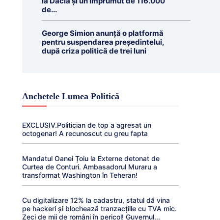
la Dacia și un împrumut de 116.000
de...
George Simion anunță o platformă
pentru suspendarea președintelui,
după criza politică de trei luni
Anchetele Lumea Politică
EXCLUSIV.Politician de top a agresat un
octogenar! A recunoscut cu greu fapta
Mandatul Oanei Țoiu la Externe detonat de
Curtea de Conturi. Ambasadorul Muraru a
transformat Washington în Teheran!
Cu digitalizare 12% la cadastru, statul dă vina
pe hackeri și blochează tranzacțiile cu TVA mic.
Zeci de mii de români în pericol! Guvernul...