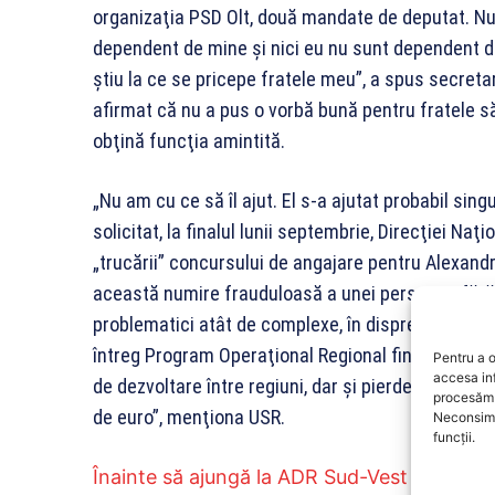
organizaţia PSD Olt, două mandate de deputat. Nu
dependent de mine şi nici eu nu sunt dependent de 
ştiu la ce se pricepe fratele meu”, a spus secreta
afirmat că nu a pus o vorbă bună pentru fratele său
obţină funcţia amintită.
„Nu am cu ce să îl ajut. El s-a ajutat probabil singu
solicitat, la finalul lunii septembrie, Direcţiei Na
„trucării” concursului de angajare pentru Alexand
această numire frauduloasă a unei persoane fără 
problematici atât de complexe, în dispreţ faţă de b
întreg Program Operaţional Regional finanţat din 
Pentru a o
accesa in
de dezvoltare între regiuni, dar şi pierderea total
procesăm 
de euro”, menţiona USR.
Neconsimț
funcții.
Înainte să ajungă la ADR Sud-Vest
Oltenia, A