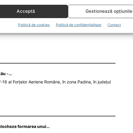
lterior. După demisie, CCR a constatat că numirea sa
Acceptă
Gestionează opțiunile
Politică de cookies
Politică de confidențialitate
Contact
zău -…
‑16 al Forțelor Aeriene Române, în zona Padina, în județul
ă blocheze formarea unui…