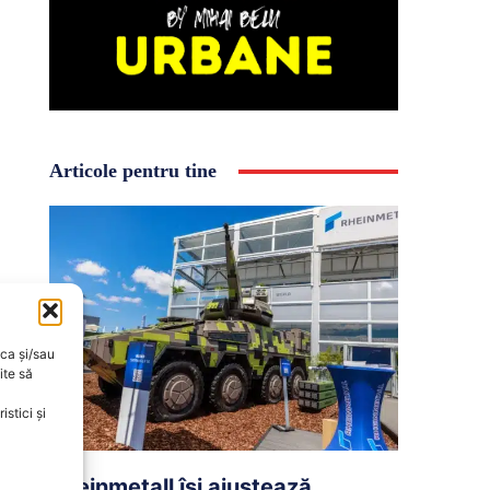
Articole pentru tine
oca și/sau
ite să
stici și
Rheinmetall își ajustează