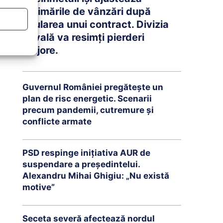
estimările de vânzări după
anularea unui contract. Divizia
navală va resimți pierderi
majore.
Guvernul României pregătește un
plan de risc energetic. Scenarii
precum pandemii, cutremure și
conflicte armate
PSD respinge inițiativa AUR de
suspendare a președintelui.
Alexandru Mihai Ghigiu: „Nu există
motive”
Seceta severă afectează nordul