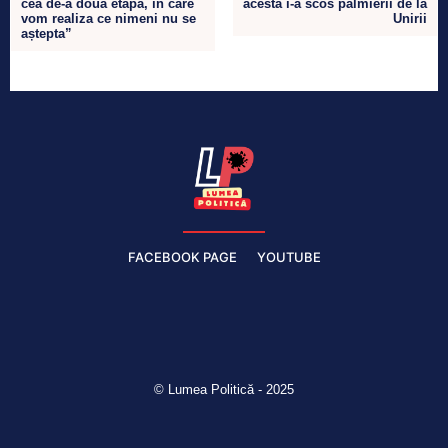
cea de-a doua etapă, în care
acesta i-a scos palmierii de la
vom realiza ce nimeni nu se
Unirii
aștepta”
FACEBOOK PAGE
YOUTUBE
© Lumea Politică - 2025