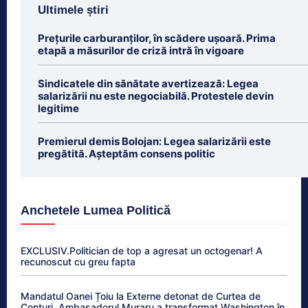
Ultimele știri
Prețurile carburanților, în scădere ușoară. Prima
etapă a măsurilor de criză intră în vigoare
Sindicatele din sănătate avertizează: Legea
salarizării nu este negociabilă. Protestele devin
legitime
Premierul demis Bolojan: Legea salarizării este
pregătită. Așteptăm consens politic
Anchetele Lumea Politică
EXCLUSIV.Politician de top a agresat un octogenar! A
recunoscut cu greu fapta
Mandatul Oanei Țoiu la Externe detonat de Curtea de
Conturi. Ambasadorul Muraru a transformat Washington în