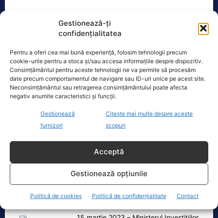
Gestionează-ți
TAGS
DANIEL BACIU
PENSII
confidențialitatea
Pentru a oferi cea mai bună experiență, folosim tehnologii precum
Realitatea
cookie-urile pentru a stoca și/sau accesa informațiile despre dispozitiv.
Consimțământul pentru aceste tehnologii ne va permite să procesăm
date precum comportamentul de navigare sau ID-uri unice pe acest site.
Dronă doborâtă de un avion F‑16 în zona
Neconsimțământul sau retragerea consimțământului poate afecta
Padina Buzău -…
negativ anumite caracteristici și funcții.
O dronă a fost doborâtă vineri dimineață de un avion
Gestionează
Citește mai multe despre aceste
F‑16 al Forțelor Aeriene Române, în zona Padina, în
furnizori
scopuri
județul
[...]
Acceptă
Ecopolitic
Gestionează opțiunile
Răzvan Savaliuc: „România mai are
Politică de cookies
Politică de confidențialitate
Contact
Parchet General? Mai are structuri de…
„15 martie 2023 – Ministerul Investitiilor