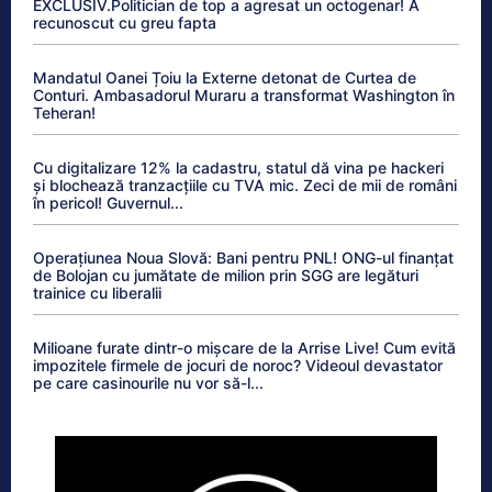
EXCLUSIV.Politician de top a agresat un octogenar! A
recunoscut cu greu fapta
Mandatul Oanei Țoiu la Externe detonat de Curtea de
Conturi. Ambasadorul Muraru a transformat Washington în
Teheran!
Cu digitalizare 12% la cadastru, statul dă vina pe hackeri
și blochează tranzacțiile cu TVA mic. Zeci de mii de români
în pericol! Guvernul...
Operațiunea Noua Slovă: Bani pentru PNL! ONG-ul finanțat
de Bolojan cu jumătate de milion prin SGG are legături
trainice cu liberalii
Milioane furate dintr-o mișcare de la Arrise Live! Cum evită
impozitele firmele de jocuri de noroc? Videoul devastator
pe care casinourile nu vor să-l...