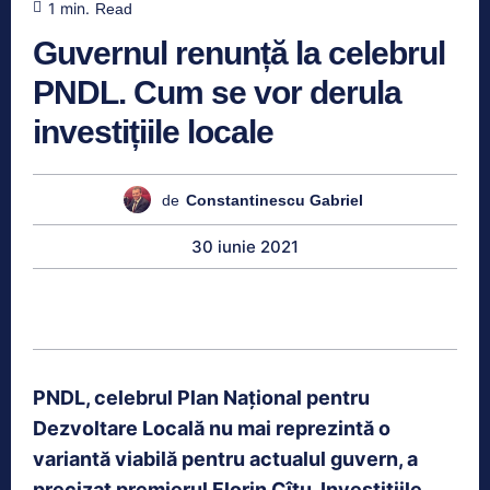
1
min.
Read
Guvernul renunță la celebrul
PNDL. Cum se vor derula
investițiile locale
de
Constantinescu Gabriel
30 iunie 2021
PNDL, celebrul Plan Național pentru
Dezvoltare Locală nu mai reprezintă o
variantă viabilă pentru actualul guvern, a
precizat premierul Florin Cîțu. Investițiile