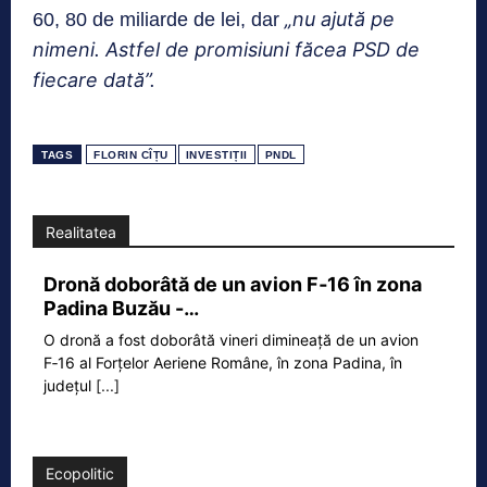
„nu ajută pe
60, 80 de miliarde de lei, dar
nimeni. Astfel de promisiuni făcea PSD de
fiecare dată”.
TAGS
FLORIN CÎȚU
INVESTIȚII
PNDL
Realitatea
Dronă doborâtă de un avion F‑16 în zona
Padina Buzău -…
O dronă a fost doborâtă vineri dimineață de un avion
F‑16 al Forțelor Aeriene Române, în zona Padina, în
județul
[...]
Ecopolitic