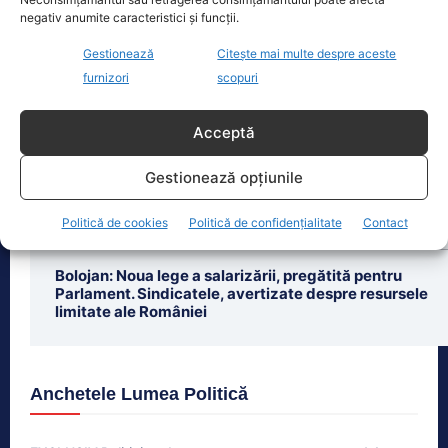
negativ anumite caracteristici și funcții.
Gestionează
Citește mai multe despre aceste
furnizori
scopuri
Ultimele știri
Acceptă
Prețurile carburanților, în scădere ușoară. Prima
etapă a măsurilor de criză intră în vigoare
Gestionează opțiunile
Arestări în București: Tineri ucraineni, prinși în
Politică de cookies
Politică de confidențialitate
Contact
flagrant. Poliția avertizează despre înșelăciuni.
Bolojan: Noua lege a salarizării, pregătită pentru
Parlament. Sindicatele, avertizate despre resursele
limitate ale României
Anchetele Lumea Politică