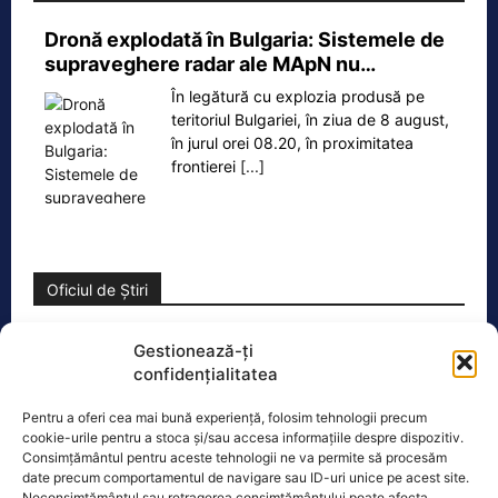
Dronă explodată în Bulgaria: Sistemele de
supraveghere radar ale MApN nu…
În legătură cu explozia produsă pe
teritoriul Bulgariei, în ziua de 8 august,
în jurul orei 08.20, în proximitatea
frontierei
[...]
Oficiul de Știri
Cât costă asigurarea de sănătate în 2026 dacă nu ai
Gestionează-ți
venituri.…
confidențialitatea
Persoanele fără venituri pot beneficia
Pentru a oferi cea mai bună experiență, folosim tehnologii precum
în 2026 de asigurare în sistemul public
cookie-urile pentru a stoca și/sau accesa informațiile despre dispozitiv.
de sănătate dacă optează pentru
Consimțământul pentru aceste tehnologii ne va permite să procesăm
plata contribuției de
[...]
date precum comportamentul de navigare sau ID-uri unice pe acest site.
Neconsimțământul sau retragerea consimțământului poate afecta