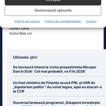
Cele 4 barje pentru redirecționarea Dunării către brațul
Bala vor fi…
Gestionează opțiunile
Cele 4 barje vor fi scufundate vineri, 7
august. Autoritățile au intrat în linie
Politică de cookies
Politică de confidențialitate
Contact
dreaptă cu una dintre cele mai
[...]
Ultimele știri
Se lucrează intens la vizita președintelui Nicușor
Dan în SUA: ‘Cel mai probabil, va fi în 2026’
Un fost ministru de Finanțe acuză PNL și USR de
„bipolarism politic”: Au votat legea, apoi au atacat-o
la CCR
Guvernul lansează programul „Diaspora investește