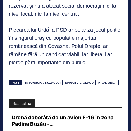
rezervat și nu a atacat social democrații nici la
nivel local, nici la nivel central.
Plecarea lui Urdă la PSD ar polariza jocul politic
în singurul oraș cu populație majoritar
românească din Covasna. Polul Dreptei ar
rămâne fără un candidat viabil, iar liberalii ar
pierde părți importante din public.
TAGS
ÎNTORSURA BUZĂULUI
MARCEL CIOLACU
RAUL URDĂ
Realitatea
Dronă doborâtă de un avion F‑16 în zona
Padina Buzău -…