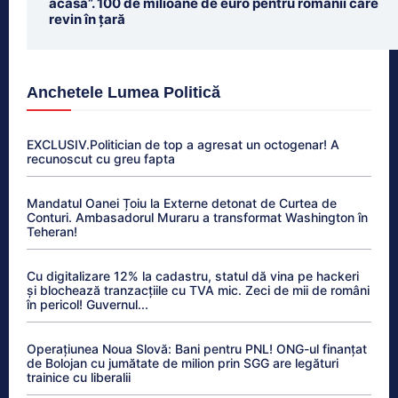
acasă”. 100 de milioane de euro pentru românii care
revin în țară
Anchetele Lumea Politică
EXCLUSIV.Politician de top a agresat un octogenar! A
recunoscut cu greu fapta
Mandatul Oanei Țoiu la Externe detonat de Curtea de
Conturi. Ambasadorul Muraru a transformat Washington în
Teheran!
Cu digitalizare 12% la cadastru, statul dă vina pe hackeri
și blochează tranzacțiile cu TVA mic. Zeci de mii de români
în pericol! Guvernul...
Operațiunea Noua Slovă: Bani pentru PNL! ONG-ul finanțat
de Bolojan cu jumătate de milion prin SGG are legături
trainice cu liberalii