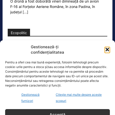
O dronă a fost doborâtă vineri dimineață de un avion
F‑16 al Forțelor Aeriene Române, în zona Padina, în
județul
[...]
Ecopolitic
Ponta: Bolojan poate să reducă
Gestionează-ți
cheltuielile şi dacă nu mai trimite…
confidențialitatea
Fostul premier Victor Ponta a făcut o
Pentru a oferi cea mai bună experiență, folosim tehnologii precum
serie de comentarii referitoare la
cookie-urile pentru a stoca și/sau accesa informațiile despre dispozitiv.
situația energetică a României. „Ideea
Consimțământul pentru aceste tehnologii ne va permite să procesăm
e următoarea. Oprești
[...]
date precum comportamentul de navigare sau ID-uri unice pe acest site.
Neconsimțământul sau retragerea consimțământului poate afecta
negativ anumite caracteristici și funcții.
Gestionează
Citește mai multe despre aceste
furnizori
scopuri
Oficiul de Știri
Acceptă