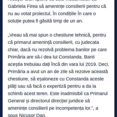
Gabriela Firea să amenințe consilierii pentru că
nu au votat proiectul, în condițiile în care o
soluție putea fi găsită timp de un an.
„Vreau să mai spun o chestiune tehnică, pentru
că primarul amenință consilierii, cu judecata
chiar, dacă nu rezolvă problema banilor pe care
Primăria are să-i dea lui Constanda. Banii
aceștia trebuiau dați încă din vara lui 2019. Deci,
Primăria a avut un an de zile să rezolve această
chestiune, să eșaloneze cu Constanda aceste
plăți sau să facă o expertiză pentru a da la
schimb acest teren. Este inadmisibil ca Primarul
General și directorul direcției juridice să
amenințe consilierii pe incompetența lor.”, a
spus Nicușor Dan.