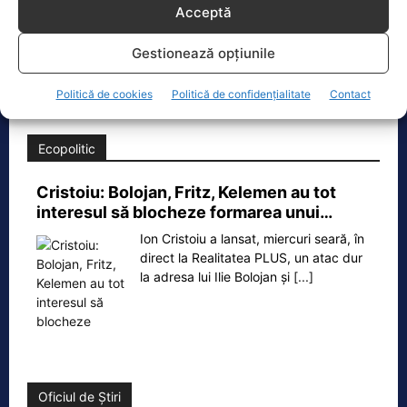
Padina Buzău -…
Acceptă
O dronă a fost doborâtă vineri dimineață de un avion
Gestionează opțiunile
F‑16 al Forțelor Aeriene Române, în zona Padina, în
județul
[...]
Politică de cookies
Politică de confidențialitate
Contact
Ecopolitic
Cristoiu: Bolojan, Fritz, Kelemen au tot
interesul să blocheze formarea unui…
Ion Cristoiu a lansat, miercuri seară, în
direct la Realitatea PLUS, un atac dur
la adresa lui Ilie Bolojan și
[...]
Oficiul de Știri