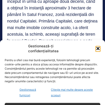
început în urmă cu aproape două decenii, când
a obţinut în instanţă aproximativ 3 hectare de
pământ în Satul Francez, zonă rezidenţială din
nordul Capitalei. Primăria Capitalei, care deţinea
mai multe imobile construite acolo, i-a oferit
acestuia, la schimb, aceeaşi suprafaţă de teren
în parcul Bordei. Devenit proprietar pe o parte
Gestionează-ți
din parc, afaceristul voia să dezvolte acolo un
confidențialitatea
proiect imobiliar.
Pentru a oferi cea mai bună experiență, folosim tehnologii precum
cookie-urile pentru a stoca și/sau accesa informațiile despre dispozitiv.
Consimțământul pentru aceste tehnologii ne va permite să procesăm
TAGS
COSTICĂ CONSTANDA
GABRIELA FIREA
date precum comportamentul de navigare sau ID-uri unice pe acest site.
PRIMĂRIA CAPITALEI
Neconsimțământul sau retragerea consimțământului poate afecta
negativ anumite caracteristici și funcții.
Gestionează
Citește mai multe despre aceste
Realitatea
furnizori
scopuri
Dronă doborâtă de un avion F‑16 în zona