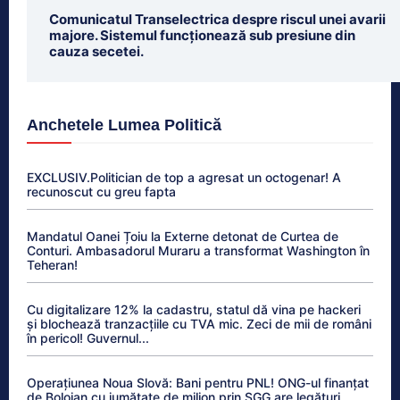
Comunicatul Transelectrica despre riscul unei avarii
majore. Sistemul funcționează sub presiune din
cauza secetei.
Anchetele Lumea Politică
EXCLUSIV.Politician de top a agresat un octogenar! A
recunoscut cu greu fapta
Mandatul Oanei Țoiu la Externe detonat de Curtea de
Conturi. Ambasadorul Muraru a transformat Washington în
Teheran!
Cu digitalizare 12% la cadastru, statul dă vina pe hackeri
și blochează tranzacțiile cu TVA mic. Zeci de mii de români
în pericol! Guvernul...
Operațiunea Noua Slovă: Bani pentru PNL! ONG-ul finanțat
de Bolojan cu jumătate de milion prin SGG are legături