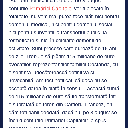
„Suntem notificați că pe data de 3 august,
Primăriei Capitalei
conturile
vor fi blocate în
totalitate, nu vom mai putea face plăţi nici pentru
domeniul medical, nici pentru domeniul social,
nici pentru subvenții la transportul public, la
termoficare și nici în celelalte domenii de
activitate. Sunt procese care durează de 16 ani
de zile. Trebuie să plătim 115 milioane de euro
avocaților, reprezentanților familiei Costanda, cu
o sentință judecătorească definitivă și
irevocabilă. Am fost notificați că dacă nu se
acceptă darea în plată în sensul – această sumă
de 115 milioane de euro să fie transformată într-
o suprafață de teren din Cartierul Francez, ori
dăm toți banii deodată, dacă nu, pe 3 august se
închid conturile Primăriei Capitalei”, a spus