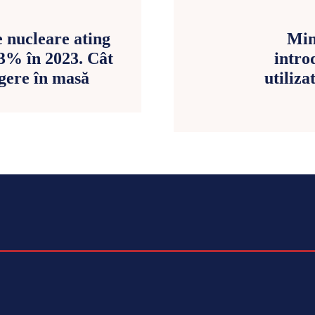
e nucleare ating
Min
13% în 2023. Cât
intro
ugere în masă
utiliza