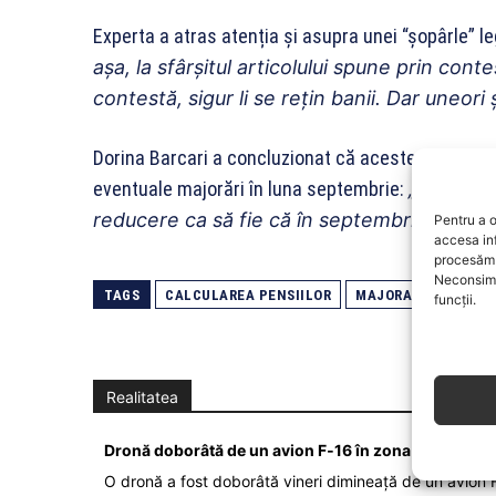
Experta a atras atenția și asupra unei “șopârle” le
așa, la sfârșitul articolului spune prin cont
contestă, sigur li se rețin banii. Dar uneori 
Dorina Barcari a concluzionat că aceste decizii 
eventuale majorări în luna septembrie:
„Deci ace
reducere ca să fie că în septembrie se vor m
Pentru a o
accesa in
procesăm 
Neconsimț
TAGS
CALCULAREA PENSIILOR
MAJORARI PENSII
funcții.
Realitatea
Dronă doborâtă de un avion F‑16 în zona Padina Bu
O dronă a fost doborâtă vineri dimineață de un avion F