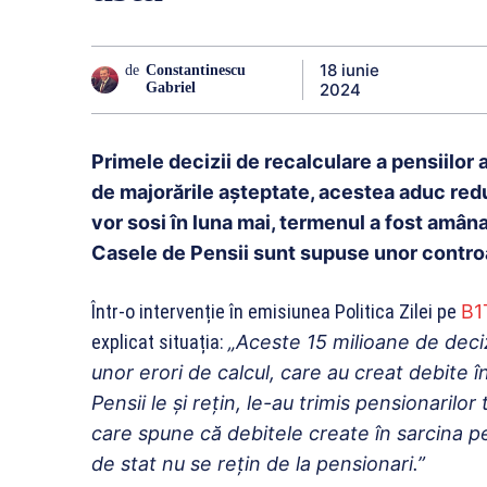
18 iunie
de
Constantinescu
2024
Gabriel
Primele decizii de recalculare a pensiilor a
de majorările așteptate, acestea aduc reduc
vor sosi în luna mai, termenul a fost amâna
Casele de Pensii sunt supuse unor contro
Într-o intervenție în emisiunea Politica Zilei pe
B1
explicat situația:
„Aceste 15 milioane de deciz
unor erori de calcul, care au creat debite 
Pensii le și rețin, le-au trimis pensionarilo
care spune că debitele create în sarcina pe
de stat nu se rețin de la pensionari.”