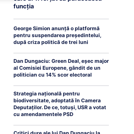
funcția
George Simion anunță o platformă
pentru suspendarea președintelui,
după criza politică de trei luni
Dan Dungaciu: Green Deal, eșec major
al Comisiei Europene, gândit de un
politician cu 14% scor electoral
Strategia națională pentru
biodiversitate, adoptată în Camera
Deputaților. De ce, totuși, USR a votat
cu amendamentele PSD
Critici dure ale lui Dan Dungaciu la