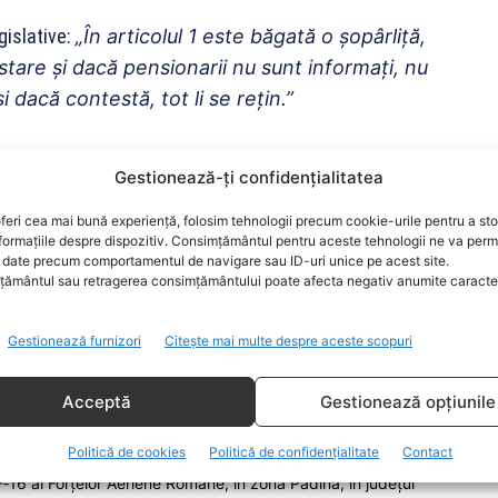
gislative:
„În articolul 1 este băgată o șopârliță,
estare și dacă pensionarii nu sunt informați, nu
și dacă contestă, tot li se rețin.”
sunt menite să
reducă pensiile
, în perspectiva unei
Gestionează-ți confidențialitatea
ste 15 milioane de decizii sunt decizii de
ări, altă explicație nu văd.”
feri cea mai bună experiență, folosim tehnologii precum cookie-urile pentru a st
formațiile despre dispozitiv. Consimțământul pentru aceste tehnologii ne va perm
date precum comportamentul de navigare sau ID-uri unice pe acest site.
ământul sau retragerea consimțământului poate afecta negativ anumite caracteri
Gestionează furnizori
Citește mai multe despre aceste scopuri
Acceptă
Gestionează opțiunile
zău -…
Politică de cookies
Politică de confidențialitate
Contact
‑16 al Forțelor Aeriene Române, în zona Padina, în județul