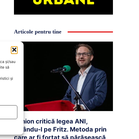
Articole pentru tine
oca și/sau
ite să
stici și
Simion critică legea ANI,
vizându-l pe Fritz. Metoda prin
care ar fi forțat să părăsească