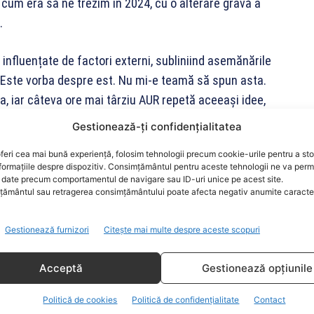
șa cum era să ne trezim în 2024, cu o alterare gravă a
.
 influențate de factori externi, subliniind asemănările
. „Este vorba despre est. Nu mi-e teamă să spun asta.
a, iar câteva ore mai târziu AUR repetă aceeași idee,
 a explicat Pricopie.
Gestionează-ți confidențialitatea
feri cea mai bună experiență, folosim tehnologii precum cookie-urile pentru a st
rtid suveranist, ar ataca suveranitatea României. „Deși
formațiile despre dispozitiv. Consimțământul pentru aceste tehnologii ne va perm
 zi suveranitatea statului român”, a concluzionat
date precum comportamentul de navigare sau ID-uri unice pe acest site.
ământul sau retragerea consimțământului poate afecta negativ anumite caracteri
Gestionează furnizori
Citește mai multe despre aceste scopuri
Acceptă
Gestionează opțiunile
Politică de cookies
Politică de confidențialitate
Contact