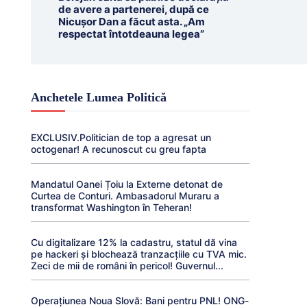
de avere a partenerei, după ce
Nicușor Dan a făcut asta. „Am
respectat întotdeauna legea”
Anchetele Lumea Politică
EXCLUSIV.Politician de top a agresat un
octogenar! A recunoscut cu greu fapta
Mandatul Oanei Țoiu la Externe detonat de
Curtea de Conturi. Ambasadorul Muraru a
transformat Washington în Teheran!
Cu digitalizare 12% la cadastru, statul dă vina
pe hackeri și blochează tranzacțiile cu TVA mic.
Zeci de mii de români în pericol! Guvernul...
Operațiunea Noua Slovă: Bani pentru PNL! ONG-