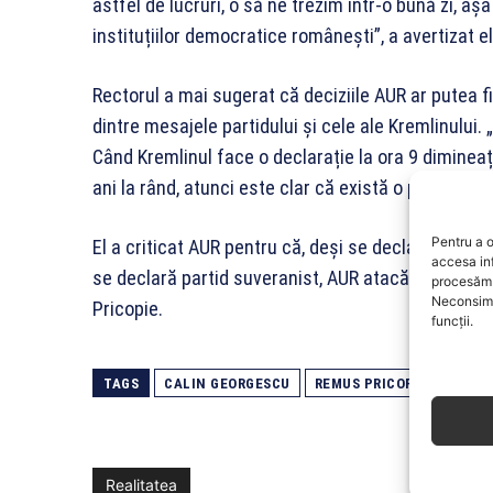
astfel de lucruri, o să ne trezim într-o bună zi, a
instituțiilor democratice românești”, a avertizat el
Rectorul a mai sugerat că deciziile AUR ar putea fi
dintre mesajele partidului și cele ale Kremlinului
Când Kremlinul face o declarație la ora 9 dimineaț
ani la rând, atunci este clar că există o problemă”,
Pentru a o
El a criticat AUR pentru că, deși se declară un pa
accesa in
se declară partid suveranist, AUR atacă în fiecare
procesăm 
Neconsimț
Pricopie.
funcții.
TAGS
CALIN GEORGESCU
REMUS PRICOPIE
Realitatea