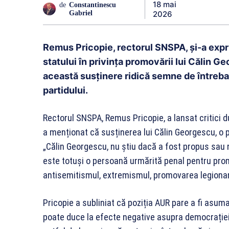
18 mai
de
Constantinescu
2026
Gabriel
Remus Pricopie, rectorul SNSPA, și-a exprim
statului în privința promovării lui Călin 
această susținere ridică semne de întreba
partidului.
Rectorul SNSPA, Remus Pricopie, a lansat critici du
a menționat că susținerea lui Călin Georgescu, o 
„Călin Georgescu, nu știu dacă a fost propus sau nu
este totuși o persoană urmărită penal pentru promo
antisemitismul, extremismul, promovarea legionaris
Pricopie a subliniat că poziția AUR pare a fi asuma
poate duce la efecte negative asupra democrației