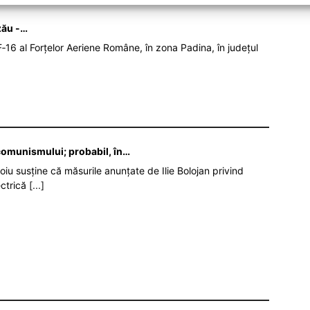
zău -…
‑16 al Forțelor Aeriene Române, în zona Padina, în județul
 comunismului; probabil, în…
oiu susține că măsurile anunțate de Ilie Bolojan privind
ectrică
[...]