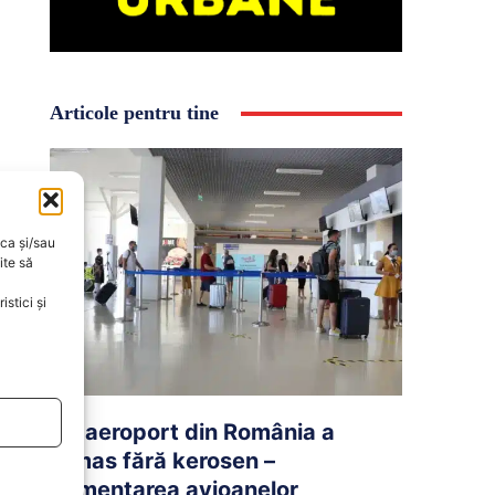
Articole pentru tine
oca și/sau
ite să
stici și
Un aeroport din România a
rămas fără kerosen –
Alimentarea avioanelor,