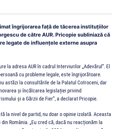
at îngrijorarea față de tăcerea instituțiilor
Georgescu de către AUR. Pricopie subliniază că
re legate de influențele externe asupra
re la adresa AUR în cadrul Interviurilor „Adevărul”. El
persoană cu probleme legale, este îngrijorătoare.
 astăzi la consultările de la Palatul Cotroceni, dar
varea și încălcarea legislației privind
mului și a Gărzii de Fier”, a declarat Pricopie.
tă la nivel de partid, nu doar o opinie izolată. Aceasta
 din România. „Eu cred că, dacă nu reacționăm la