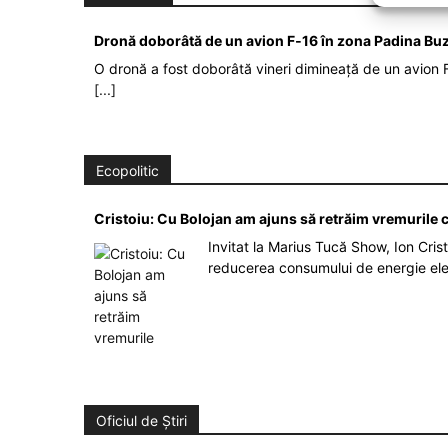
Dronă doborâtă de un avion F‑16 în zona Padina Bu
O dronă a fost doborâtă vineri dimineață de un avion F
[...]
Ecopolitic
Cristoiu: Cu Bolojan am ajuns să retrăim vremurile
Invitat la Marius Tucă Show, Ion Crist
reducerea consumului de energie el
Oficiul de Știri