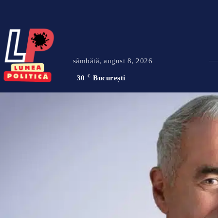
sâmbătă, august 8, 2026
30
C
București