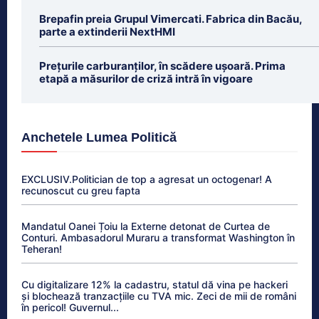
Brepafin preia Grupul Vimercati. Fabrica din Bacău,
parte a extinderii NextHMI
Prețurile carburanților, în scădere ușoară. Prima
etapă a măsurilor de criză intră în vigoare
Anchetele Lumea Politică
EXCLUSIV.Politician de top a agresat un octogenar! A
recunoscut cu greu fapta
Mandatul Oanei Țoiu la Externe detonat de Curtea de
Conturi. Ambasadorul Muraru a transformat Washington în
Teheran!
Cu digitalizare 12% la cadastru, statul dă vina pe hackeri
și blochează tranzacțiile cu TVA mic. Zeci de mii de români
în pericol! Guvernul...