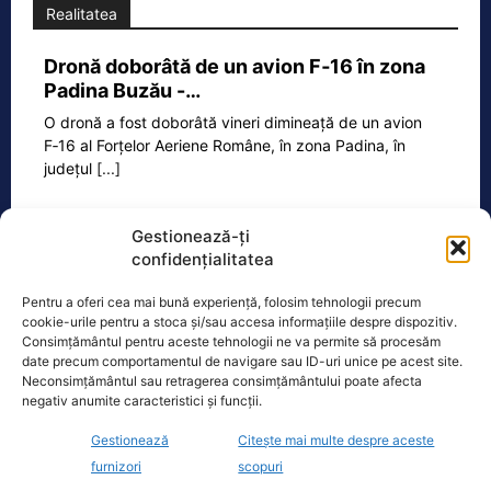
Realitatea
Dronă doborâtă de un avion F‑16 în zona
Padina Buzău -…
O dronă a fost doborâtă vineri dimineață de un avion
F‑16 al Forțelor Aeriene Române, în zona Padina, în
județul
[...]
Gestionează-ți
Ecopolitic
confidențialitatea
Pentru a oferi cea mai bună experiență, folosim tehnologii precum
Răzvan Savaliuc: „România mai are
cookie-urile pentru a stoca și/sau accesa informațiile despre dispozitiv.
Parchet General? Mai are structuri de…
Consimțământul pentru aceste tehnologii ne va permite să procesăm
date precum comportamentul de navigare sau ID-uri unice pe acest site.
„15 martie 2023 – Ministerul Investitiilor
Neconsimțământul sau retragerea consimțământului poate afecta
si Proiectelor Europene, condus pe
negativ anumite caracteristici și funcții.
atunci de PNL-istul Marcel Bolos,
anunta plin de trufie:
[...]
Gestionează
Citește mai multe despre aceste
furnizori
scopuri