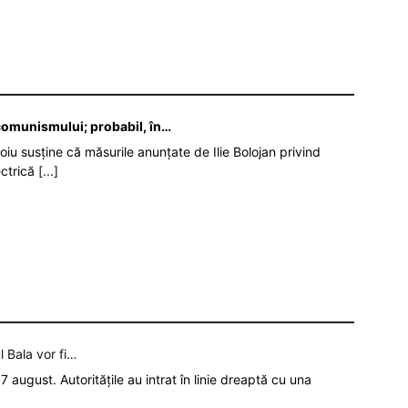
 comunismului; probabil, în…
oiu susține că măsurile anunțate de Ilie Bolojan privind
ectrică
[...]
l Bala vor fi…
7 august. Autoritățile au intrat în linie dreaptă cu una