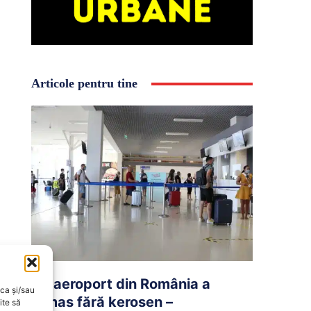
Articole pentru tine
Un aeroport din România a
oca și/sau
rămas fără kerosen –
ite să