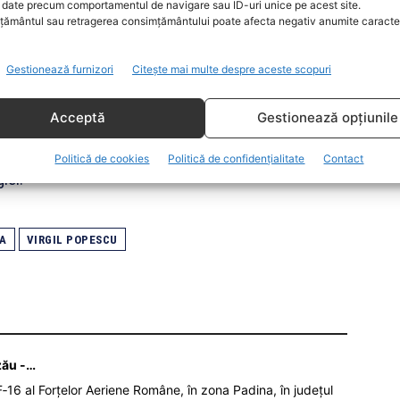
 electrică.
date precum comportamentul de navigare sau ID-uri unice pe acest site.
ământul sau retragerea consimțământului poate afecta negativ anumite caracteri
sterului mai brutală în legislație, în așa fel
Gestionează furnizori
Citește mai multe despre aceste scopuri
imaturi. Să trecem în lege cuvânt cu cuvânt
are sunt mai mari decât consumurile din
Acceptă
Gestionează opțiunile
ctică înșelătoare, ANPC-ul poate să intervină,
 amendă la niveluol cifrei de afaceri pentru că
Politică de cookies
Politică de confidențialitate
Contact
iei.
CA
VIRGIL POPESCU
zău -…
‑16 al Forțelor Aeriene Române, în zona Padina, în județul