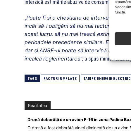
interzică estimările abuzive de consum de energie
procesăm 
Neconsimț
funcții.
„
Poate fi și o chestiune de intervenție a mini
încât să-i obligăm să nu mai factureze est
acest lucru, să nu mai treacă estimaturi c
perioadele precedente similare. Este o pra
dar și ANRE-ul poate să intervină și să dea
încalcă reglem
e
nt
a
rea”,
a spus ministrul Energ
TAGS
FACTURI UMFLATE
TARIFE ENERGIE ELECTRI
Realitatea
Dronă doborâtă de un avion F‑16 în zona Padina Bu
O dronă a fost doborâtă vineri dimineață de un avion F