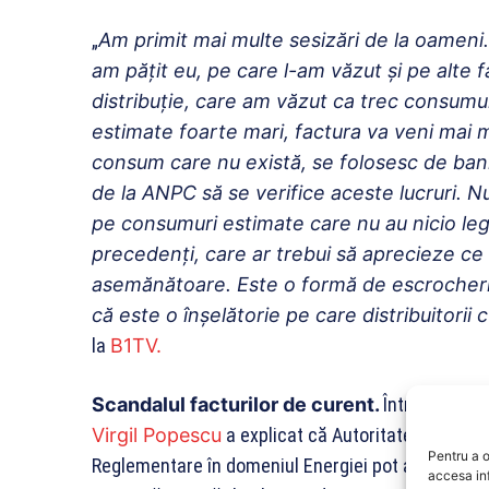
„
Am primit mai multe sesizări de la oameni
am pățit eu, pe care l-am văzut și pe alte fa
distribuție, care am văzut ca trec consum
estimate foarte mari, factura va veni mai m
consum care nu există, se folosesc de ban
de la ANPC să se verifice aceste lucruri. N
pe consumuri estimate care nu au nicio leg
precedenți, care ar trebui să aprecieze ce
asemănătoare. Este o formă de escrocheri
că este o înșelătorie pe care distribuitorii 
la
B1TV.
Scandalul facturilor de curent.
Întrebat cum 
Virgil Popescu
a explicat că Autoritatea pentru 
Pentru a o
Reglementare în domeniul Energiei pot aplica amenz
accesa in