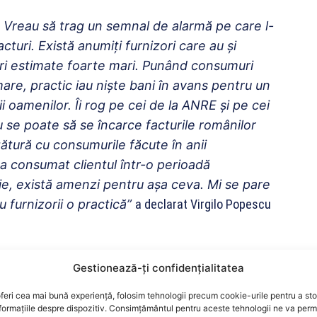
. Vreau să trag un semnal de alarmă pe care l-
cturi. Există anumiți furnizori care au și
uri estimate foarte mari. Punând consumuri
are, practic iau niște bani în avans pentru un
i
i
oamenilor. Îi rog pe cei de la ANRE și pe cei
u se poate să se încarce facturile românilor
ătură cu consumurile făcute în anii
 a consumat clientul într-o perioadă
e, există amenzi pentru așa ceva. Mi se pare
cu furnizorii o practică”
a declarat Virgilo Popescu
ar putea fi corectată această practică, ministrul
Gestionează-ți confidențialitatea
protectia Consumatorilor și Autoritatea Naţională de
feri cea mai bună experiență, folosim tehnologii precum cookie-urile pentru a st
i, iar legea poate fi schimbată, astfel încât să
formațiile despre dispozitiv. Consimțământul pentru aceste tehnologii ne va perm