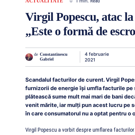
1
min.
ACTUALITATE
Read
Virgil Popescu, atac la
„Este o formă de escr
4 februarie
de
Constantinescu
2021
Gabriel
Scandalul facturilor de curent. Virgil Pope
furnizorii de energie își umfla facturile p
plătească sume mult mai mari de bani decât
venit mărite, iar mulți pun acest lucru pe s
în care consumatorul nu a optat pentru o o
Virgil Popescu a vorbit despre umflarea facturilor