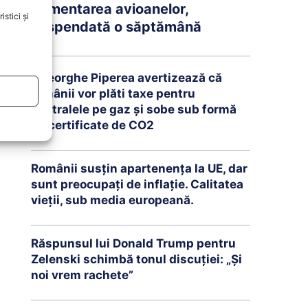
Alimentarea avioanelor,
stici și
suspendată o săptămână
Gheorghe Piperea avertizează că
românii vor plăti taxe pentru
centralele pe gaz și sobe sub formă
de certificate de CO2
Românii susțin apartenența la UE, dar
sunt preocupați de inflație. Calitatea
vieții, sub media europeană.
Răspunsul lui Donald Trump pentru
Zelenski schimbă tonul discuției: „Și
noi vrem rachete”