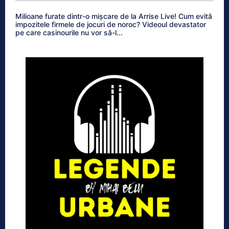
Milioane furate dintr-o mișcare de la Arrise Live! Cum evită
impozitele firmele de jocuri de noroc? Videoul devastator
pe care casinourile nu vor să-l...