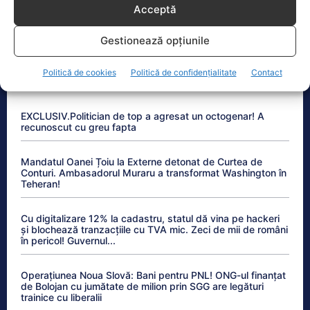
Intervenție reușită pe Dunăre pentru centrala de la
Acceptă
Cernavodă. Pericolul nu a trecut
Gestionează opțiunile
Politică de cookies
Politică de confidențialitate
Contact
Anchetele Lumea Politică
EXCLUSIV.Politician de top a agresat un octogenar! A
recunoscut cu greu fapta
Mandatul Oanei Țoiu la Externe detonat de Curtea de
Conturi. Ambasadorul Muraru a transformat Washington în
Teheran!
Cu digitalizare 12% la cadastru, statul dă vina pe hackeri
și blochează tranzacțiile cu TVA mic. Zeci de mii de români
în pericol! Guvernul...
Operațiunea Noua Slovă: Bani pentru PNL! ONG-ul finanțat
de Bolojan cu jumătate de milion prin SGG are legături
trainice cu liberalii