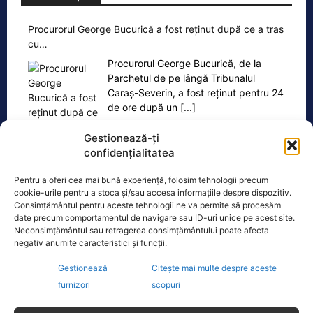
Procurorul George Bucurică a fost reținut după ce a tras
cu…
Procurorul George Bucurică, de la
Parchetul de pe lângă Tribunalul
Caraș-Severin, a fost reținut pentru 24
de ore după un
[...]
Gestionează-ți
confidențialitatea
Pentru a oferi cea mai bună experiență, folosim tehnologii precum
cookie-urile pentru a stoca și/sau accesa informațiile despre dispozitiv.
Ultimele știri
Consimțământul pentru aceste tehnologii ne va permite să procesăm
date precum comportamentul de navigare sau ID-uri unice pe acest site.
Funeriu critică dur liderii politici. Iohannis și Bolojan,
Neconsimțământul sau retragerea consimțământului poate afecta
ținte principale
negativ anumite caracteristici și funcții.
Gestionează
Citește mai multe despre aceste
Iarnă dificilă pentru România în 2026-2027. Facturile
la curent pot crește semnificativ după secetă
furnizori
scopuri