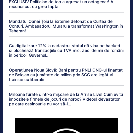
EXCLUSIV.Politician de top a agresat un octogenar! A
recunoscut cu greu fapta
Mandatul Oanei Țoiu la Externe detonat de Curtea de
Conturi. Ambasadorul Muraru a transformat Washington în
Teheran!
Cu digitalizare 12% la cadastru, statul dă vina pe hackeri
și blochează tranzacțiile cu TVA mic. Zeci de mii de români
în pericol! Guvernul...
Operațiunea Noua Slovă: Bani pentru PNL! ONG-ul finanțat
de Bolojan cu jumătate de milion prin SGG are legături
trainice cu liberalii
Milioane furate dintr-o mișcare de la Arrise Live! Cum evită
impozitele firmele de jocuri de noroc? Videoul devastator
pe care casinourile nu vor să-l...