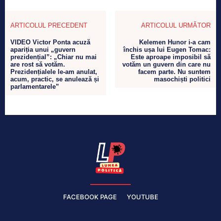
ARTICOLUL PRECEDENT
ARTICOLUL URMĂTOR
VIDEO Victor Ponta acuză
Kelemen Hunor i-a cam
apariția unui „guvern
închis ușa lui Eugen Tomac:
prezidențial”: „Chiar nu mai
Este aproape imposibil să
are rost să votăm.
votăm un guvern din care nu
Prezidențialele le-am anulat,
facem parte. Nu suntem
acum, practic, se anulează și
masochiști politici
parlamentarele”
FACEBOOK PAGE
YOUTUBE