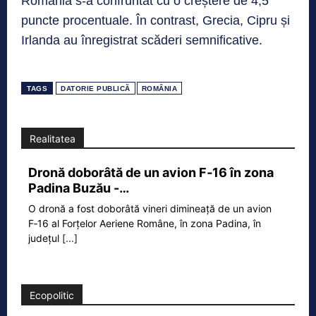
România s-a confruntat cu o creștere de 4,5
puncte procentuale. În contrast, Grecia, Cipru și
Irlanda au înregistrat scăderi semnificative.
TAGS
DATORIE PUBLICĂ
ROMÂNIA
Realitatea
Dronă doborâtă de un avion F‑16 în zona
Padina Buzău -…
O dronă a fost doborâtă vineri dimineață de un avion
F‑16 al Forțelor Aeriene Române, în zona Padina, în
județul
[...]
Ecopolitic