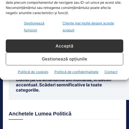
date precum comportamentul de navigare sau ID-uri unice pe acest site.
Neconsimțământul sau retragerea consimțământului poate afecta
negativ anumite caracteristici și funcții.
Gestionează
Citește mai multe despre aceste
Ultimele știri
furnizori
scopuri
Simion critică legea ANI, vizându-l pe Fritz. Metoda
prin care ar fi forțat să părăsească funcția
Acceptă
Rheinmetall își ajustează estimările de vânzări după
Gestionează opțiunile
anularea unui contract. Divizia navală va resimți
pierderi majore.
Politică de cookies
Politică de confidențialitate
Contact
Comerțul cu amănuntul din România, în declin
accentuat. Scăderi semnificative la toate
categoriile.
Anchetele Lumea Politică