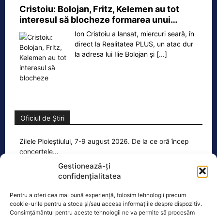
Cristoiu: Bolojan, Fritz, Kelemen au tot
interesul să blocheze formarea unui…
Ion Cristoiu a lansat, miercuri seară, în
direct la Realitatea PLUS, un atac dur
la adresa lui Ilie Bolojan și
[...]
Oficiul de Știri
Zilele Ploieștiului, 7-9 august 2026. De la ce oră încep
concertele…
Zilele Ploieștiului, organizate în
Gestionează-ți
perioada 7-9 august, aduc în centrul
confidențialitatea
orașului trei seri de concert, un
Pentru a oferi cea mai bună experiență, folosim tehnologii precum
spectacol impresionant cu drone
[...]
cookie-urile pentru a stoca și/sau accesa informațiile despre dispozitiv.
Consimțământul pentru aceste tehnologii ne va permite să procesăm