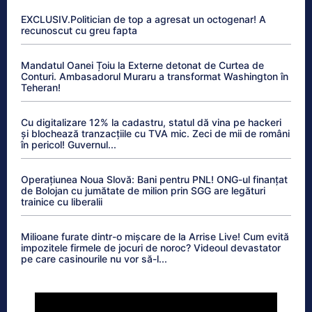
EXCLUSIV.Politician de top a agresat un octogenar! A
recunoscut cu greu fapta
Mandatul Oanei Țoiu la Externe detonat de Curtea de
Conturi. Ambasadorul Muraru a transformat Washington în
Teheran!
Cu digitalizare 12% la cadastru, statul dă vina pe hackeri
și blochează tranzacțiile cu TVA mic. Zeci de mii de români
în pericol! Guvernul...
Operațiunea Noua Slovă: Bani pentru PNL! ONG-ul finanțat
de Bolojan cu jumătate de milion prin SGG are legături
trainice cu liberalii
Milioane furate dintr-o mișcare de la Arrise Live! Cum evită
impozitele firmele de jocuri de noroc? Videoul devastator
pe care casinourile nu vor să-l...