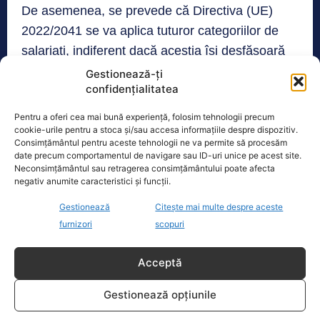
De asemenea, se prevede că Directiva (UE)
2022/2041 se va aplica tuturor categoriilor de
salariați, indiferent dacă aceștia își desfășoară
activitatea în baza unui raport de muncă, raport
Gestionează-ți
confidențialitatea
de muncă cu caracter special (contract de
mandat, contract de management, contract de
Pentru a oferi cea mai bună experiență, folosim tehnologii precum
activitate sportivă etc.) sau raport de serviciu.
cookie-urile pentru a stoca și/sau accesa informațiile despre dispozitiv.
Consimțământul pentru aceste tehnologii ne va permite să procesăm
date precum comportamentul de navigare sau ID-uri unice pe acest site.
Neconsimțământul sau retragerea consimțământului poate afecta
negativ anumite caracteristici și funcții.
Realitatea
Gestionează
Citește mai multe despre aceste
Dronă doborâtă de un avion F‑16 în zona
furnizori
scopuri
Padina Buzău -…
O dronă a fost doborâtă vineri dimineață de un avion
Acceptă
F‑16 al Forțelor Aeriene Române, în zona Padina, în
județul
[...]
Gestionează opțiunile