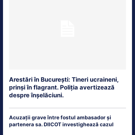
Arestări în București: Tineri ucraineni,
prinși în flagrant. Poliția avertizează
despre înșelăciuni.
Acuzații grave între fostul ambasador și
partenera sa. DIICOT investighează cazul