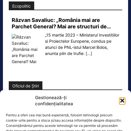
Ecopolitic
Răzvan Savaliuc: „România mai are
Parchet General? Mai are structuri de…
„15 martie 2023 – Ministerul Investitiilor
si Proiectelor Europene, condus pe
atunci de PNL-istul Marcel Bolos,
anunta plin de trufie:
[...]
Oficiul de Știri
Gestionează-ți
Cât costă asigurarea de sănătate în 2026 dacă nu ai
confidențialitatea
venituri.…
Persoanele fără venituri pot beneficia
Pentru a oferi cea mai bună experiență, folosim tehnologii precum
în 2026 de asigurare în sistemul public
cookie-urile pentru a stoca și/sau accesa informațiile despre dispozitiv.
Consimțământul pentru aceste tehnologii ne va permite să procesăm
de sănătate dacă optează pentru
date precum comportamentul de navigare sau ID-uri unice pe acest site.