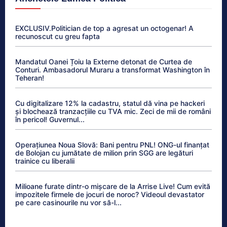
EXCLUSIV.Politician de top a agresat un octogenar! A
recunoscut cu greu fapta
Mandatul Oanei Țoiu la Externe detonat de Curtea de
Conturi. Ambasadorul Muraru a transformat Washington în
Teheran!
Cu digitalizare 12% la cadastru, statul dă vina pe hackeri
și blochează tranzacțiile cu TVA mic. Zeci de mii de români
în pericol! Guvernul...
Operațiunea Noua Slovă: Bani pentru PNL! ONG-ul finanțat
de Bolojan cu jumătate de milion prin SGG are legături
trainice cu liberalii
Milioane furate dintr-o mișcare de la Arrise Live! Cum evită
impozitele firmele de jocuri de noroc? Videoul devastator
pe care casinourile nu vor să-l...