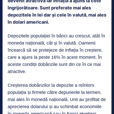
devenit atractivă iar inflația a ajuns la cote
îngrijorătoare. Sunt preferate mai ales
depozitele în lei dar și cele în valută, mai ales
în dolari americani.
Depozitele populației în bănci au crescut, atât în
moneda națională, cât și în valută. Oamenii
încearcă să se protejeze de inflația în creștere,
care a ajuns la peste 16% în acest moment. În
aceste condiții dobânzile sunt din ce în ce mai
atractive.
Creșterea dobânzilor la depozite a reîntors
populația și firmele către depunerile la termen,
mai ales în monedă națională. Unii au profitat de
aprecierea dolarului și au schimbat economiile
în moneda americană sau în franci elvețieni.