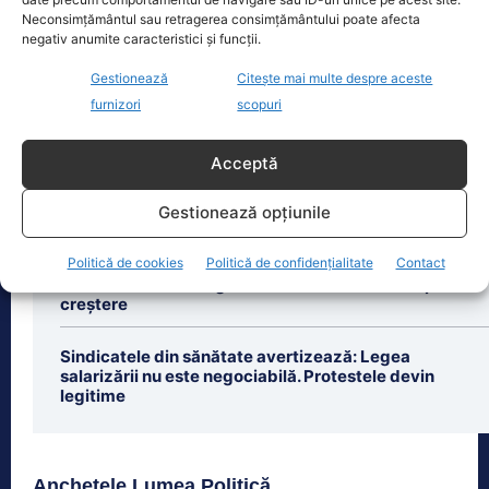
plata contribuției de
[...]
Neconsimțământul sau retragerea consimțământului poate afecta
negativ anumite caracteristici și funcții.
Gestionează
Citește mai multe despre aceste
furnizori
scopuri
Ultimele știri
Acceptă
Ion Cristoiu: Guvernul Bolojan face „un spectacol al
crizei induse”
Gestionează opțiunile
Politică de cookies
Politică de confidențialitate
Contact
Ungaria renunță la reducerea voluntară a
consumului de energie. Nivelul Dunării ar intra pe
creștere
Sindicatele din sănătate avertizează: Legea
salarizării nu este negociabilă. Protestele devin
legitime
Anchetele Lumea Politică