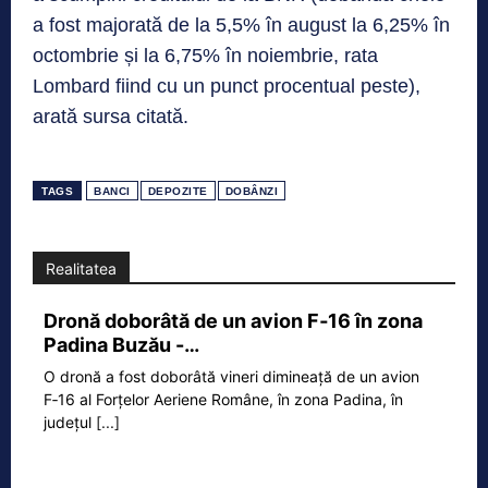
a fost majorată de la 5,5% în august la 6,25% în
octombrie și la 6,75% în noiembrie, rata
Lombard fiind cu un punct procentual peste),
arată sursa citată.
TAGS
BANCI
DEPOZITE
DOBÂNZI
Realitatea
Dronă doborâtă de un avion F‑16 în zona
Padina Buzău -…
O dronă a fost doborâtă vineri dimineață de un avion
F‑16 al Forțelor Aeriene Române, în zona Padina, în
județul
[...]