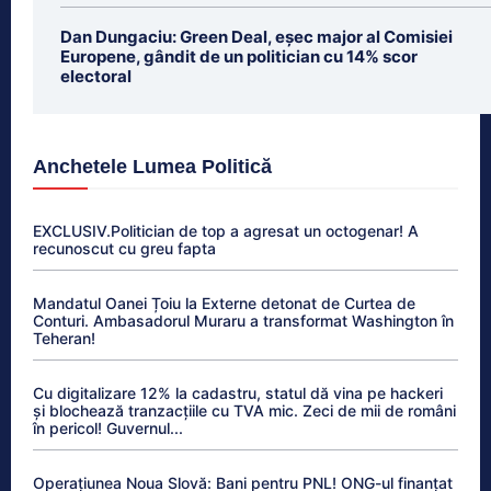
Dan Dungaciu: Green Deal, eșec major al Comisiei
Europene, gândit de un politician cu 14% scor
electoral
Anchetele Lumea Politică
EXCLUSIV.Politician de top a agresat un octogenar! A
recunoscut cu greu fapta
Mandatul Oanei Țoiu la Externe detonat de Curtea de
Conturi. Ambasadorul Muraru a transformat Washington în
Teheran!
Cu digitalizare 12% la cadastru, statul dă vina pe hackeri
și blochează tranzacțiile cu TVA mic. Zeci de mii de români
în pericol! Guvernul...
Operațiunea Noua Slovă: Bani pentru PNL! ONG-ul finanțat