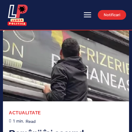
Notificari
ACTUALITATE
1
min.
Read