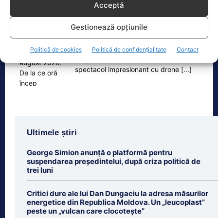
Acceptă
Zilele Ploieștiului, 7-9 august 2026. De la ce oră încep
concertele…
Gestionează opțiunile
Zilele Ploieștiului, organizate în
perioada 7-9 august, aduc în centrul
Politică de cookies
Politică de confidențialitate
Contact
orașului trei seri de concert, un
spectacol impresionant cu drone
[...]
Ultimele știri
George Simion anunță o platformă pentru
suspendarea președintelui, după criza politică de
trei luni
Critici dure ale lui Dan Dungaciu la adresa măsurilor
energetice din Republica Moldova. Un „leucoplast”
peste un „vulcan care clocotește”