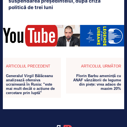
suspendarea președintelui, după criza
politică de trei luni
ARTICOLUL PRECEDENT
ARTICOLUL URMĂTOR
Generalul Virgil Bălăceanu
Florin Barbu amenință cu
analizează ofensiva
ANAF vânzătorii de legume
ucraineană în Rusia: ”este
din piețe: vrea adaos de
mai mult decât o acțiune de
maxim 20%
cercetare prin luptă”