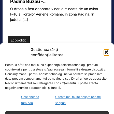
Padina Buzău -…
O dronă a fost doborâtă vineri dimineață de un avion
F‑16 al Forțelor Aeriene Române, în zona Padina, în
județul
[...]
Ecopolitic
Gestionează-ți
Cristoiu: Bolojan, Fritz, Kelemen au tot
confidențialitatea
interesul să blocheze formarea unui…
Pentru a oferi cea mai bună experiență, folosim tehnologii precum
Ion Cristoiu a lansat, miercuri seară, în
cookie-urile pentru a stoca și/sau accesa informațiile despre dispozitiv.
direct la Realitatea PLUS, un atac dur
Consimțământul pentru aceste tehnologii ne va permite să procesăm
la adresa lui Ilie Bolojan și
[...]
date precum comportamentul de navigare sau ID-uri unice pe acest site.
Neconsimțământul sau retragerea consimțământului poate afecta
negativ anumite caracteristici și funcții.
Gestionează
Citește mai multe despre aceste
furnizori
scopuri
Oficiul de Știri