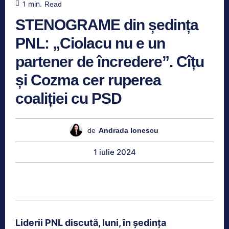
1
min.
Read
STENOGRAME din ședința
PNL: „Ciolacu nu e un
partener de încredere”. Cîțu
și Cozma cer ruperea
coaliției cu PSD
de
Andrada Ionescu
1 iulie 2024
Liderii PNL discută, luni, în ședința