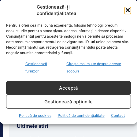
frontierei
[...]
Gestionează-ți
confidențialitatea
Pentru a oferi cea mai bună experiență, folosim tehnologii precum
cookie-urile pentru a stoca și/sau accesa informațiile despre dispozitiv.
Consimțământul pentru aceste tehnologii ne va permite să procesăm
Oficiul de Știri
date precum comportamentul de navigare sau ID-uri unice pe acest site.
Neconsimțământul sau retragerea consimțământului poate afecta
Cât costă asigurarea de sănătate în 2026 dacă nu ai
negativ anumite caracteristici și funcții.
venituri.…
Gestionează
Citește mai multe despre aceste
Persoanele fără venituri pot beneficia
furnizori
scopuri
în 2026 de asigurare în sistemul public
de sănătate dacă optează pentru
plata contribuției de
[...]
Acceptă
Gestionează opțiunile
Politică de cookies
Politică de confidențialitate
Contact
Ultimele știri