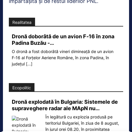
împărtășită și de restul liderilor PNL.
Realitatea
Dronă doborâtă de un avion F‑16 în zona
Padina Buzău -…
O dronă a fost doborâtă vineri dimineață de un avion
F‑16 al Forțelor Aeriene Române, în zona Padina, în
județul
[...]
Ecopolitic
Dronă explodată în Bulgaria: Sistemele de
supraveghere radar ale MApN nu…
În legătură cu explozia produsă pe
teritoriul Bulgariei, în ziua de 8 august,
în jurul orei 08.20, în proximitatea