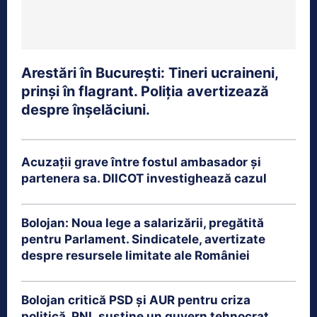
Arestări în București: Tineri ucraineni,
prinși în flagrant. Poliția avertizează
despre înșelăciuni.
Acuzații grave între fostul ambasador și
partenera sa. DIICOT investighează cazul
Bolojan: Noua lege a salarizării, pregătită
pentru Parlament. Sindicatele, avertizate
despre resursele limitate ale României
Bolojan critică PSD și AUR pentru criza
politică. PNL susține un guvern tehnocrat