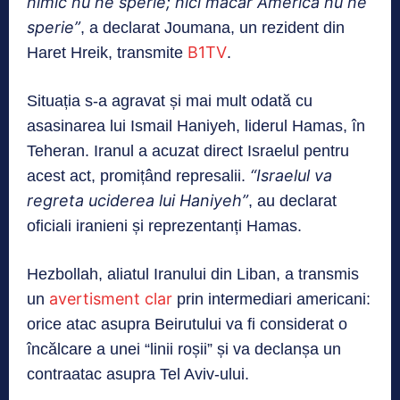
nimic nu ne sperie; nici măcar America nu ne
sperie”
, a declarat Joumana, un rezident din
B1TV
Haret Hreik, transmite
.
Situația s-a agravat și mai mult odată cu
asasinarea lui Ismail Haniyeh, liderul Hamas, în
Teheran. Iranul a acuzat direct Israelul pentru
“Israelul va
acest act, promițând represalii.
regreta uciderea lui Haniyeh”
, au declarat
oficiali iranieni și reprezentanți Hamas.
Hezbollah, aliatul Iranului din Liban, a transmis
avertisment clar
un
prin intermediari americani:
orice atac asupra Beirutului va fi considerat o
încălcare a unei “linii roșii” și va declanșa un
contraatac asupra Tel Aviv-ului.