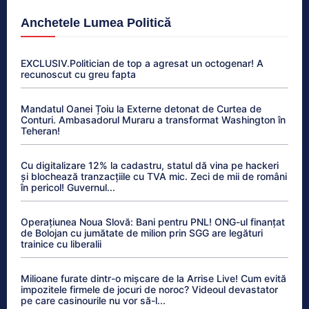
Anchetele Lumea Politică
EXCLUSIV.Politician de top a agresat un octogenar! A
recunoscut cu greu fapta
Mandatul Oanei Țoiu la Externe detonat de Curtea de
Conturi. Ambasadorul Muraru a transformat Washington în
Teheran!
Cu digitalizare 12% la cadastru, statul dă vina pe hackeri
și blochează tranzacțiile cu TVA mic. Zeci de mii de români
în pericol! Guvernul...
Operațiunea Noua Slovă: Bani pentru PNL! ONG-ul finanțat
de Bolojan cu jumătate de milion prin SGG are legături
trainice cu liberalii
Milioane furate dintr-o mișcare de la Arrise Live! Cum evită
impozitele firmele de jocuri de noroc? Videoul devastator
pe care casinourile nu vor să-l...