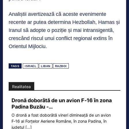
Analiștii avertizează că aceste evenimente
recente ar putea determina Hezbollah, Hamas și
Iranul să adopte o poziție și mai intransigentă,
crescând riscul unui conflict regional extins în
Orientul Mijlociu.
TAGS
ISRAEL
LIBAN
RAZBOI
Realitatea
Dronă doborâtă de un avion F‑16 în zona
Padina Buzău -…
O dronă a fost doborâtă vineri dimineață de un avion
F‑16 al Forțelor Aeriene Române, în zona Padina, în
județul
[...]