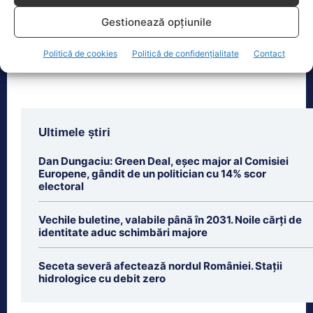
perioada 7-9 august, aduc în centrul
Gestionează opțiunile
orașului trei seri de concert, un
spectacol impresionant cu drone
[...]
Politică de cookies
Politică de confidențialitate
Contact
Ultimele știri
Dan Dungaciu: Green Deal, eșec major al Comisiei
Europene, gândit de un politician cu 14% scor
electoral
Vechile buletine, valabile până în 2031. Noile cărți de
identitate aduc schimbări majore
Seceta severă afectează nordul României. Stații
hidrologice cu debit zero