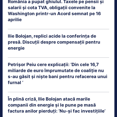
România a pupat ghiulul. Taxele pe pensii și
salarii și cota TVA, obligații convenite la
Washington printr-un Acord semnat pe 16
aprilie
Ilie Bolojan, replici acide la conferința de
presă. Discuții despre compensații pentru
energie
Petrişor Peiu cere explicații: ‘Din cele 16,7
miliarde de euro împrumutate de coaliţie nu
s-au găsit şi nişte bani pentru refacerea unui
furnal ‘
În plină criză, Ilie Bolojan atacă marile
companii din energie și le pune pe masă
factura anilor pierduți: ‘Nu-și fac investițiile’