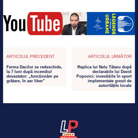
ARTICOLUL PRECEDENT
ARTICOLUL URMĂTOR
Ferma Dacilor se redeschide,
Replica lui Nelu Tătaru după
la 7 luni după incendiul
declarațiile lui David
devastator: „funcționăm pe
Popovici: investițiile în sport
grătare, în aer liber”
implementate greșit de
autoritățile locale