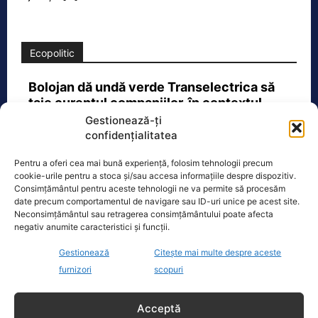
Ecopolitic
Bolojan dă undă verde Transelectrica să
taie curentul companiilor, în contextul…
Gestionează-ți
Ilie Bolojan a transmis astăzi că va da
confidențialitatea
undă verde Transelectrica să taie
curentul companiilor, în contextul
Pentru a oferi cea mai bună experiență, folosim tehnologii precum
actualei crize energetice
[...]
cookie-urile pentru a stoca și/sau accesa informațiile despre dispozitiv.
Consimțământul pentru aceste tehnologii ne va permite să procesăm
date precum comportamentul de navigare sau ID-uri unice pe acest site.
Neconsimțământul sau retragerea consimțământului poate afecta
negativ anumite caracteristici și funcții.
Oficiul de Știri
Gestionează
Citește mai multe despre aceste
furnizori
scopuri
Zilele Ploieștiului, 7-9 august 2026. De la ce oră încep
concertele…
Acceptă
Zilele Ploieștiului, organizate în