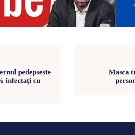
vernul pedepsește
Masca tr
 infectați cu
person