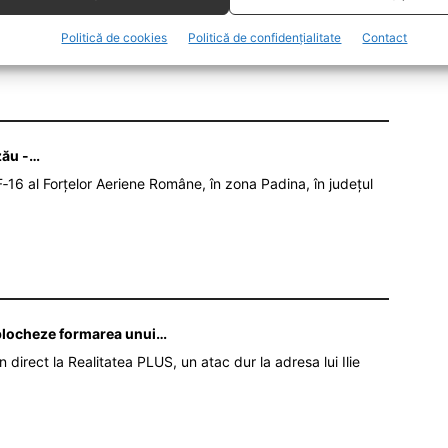
ANIA
Politică de cookies
Politică de confidențialitate
Contact
zău -…
‑16 al Forțelor Aeriene Române, în zona Padina, în județul
ă blocheze formarea unui…
în direct la Realitatea PLUS, un atac dur la adresa lui Ilie