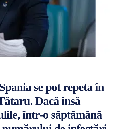
 Spania se pot repeta în
Tătaru. Dacă însă
ulile, într-o săptămână
a numărului de infectări