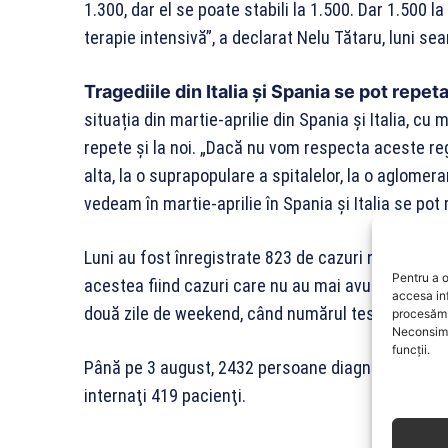
1.300, dar el se poate stabili la 1.500. Dar 1.500 l
terapie intensivă”, a declarat Nelu Tătaru, luni sear
Tragediile din Italia și Spania se pot repet
situația din martie-aprilie din Spania și Italia, cu
repete și la noi. „Dacă nu vom respecta aceste reg
alta, la o suprapopulare a spitalelor, la o aglomera
vedeam în martie-aprilie în Spania şi Italia se pot r
Luni au fost înregistrate 823 de cazuri noi de pe
Pentru a o
acestea fiind cazuri care nu au mai avut anterior u
accesa in
două zile de weekend, când numărul testelor efec
procesăm 
Neconsimț
funcții.
Până pe 3 august, 2432 persoane diagnosticate cu 
internaţi 419 pacienţi.