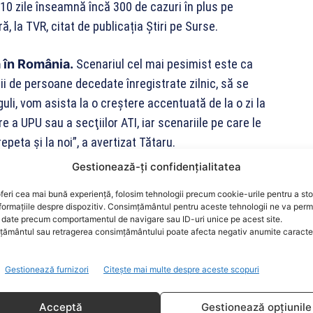
a 10 zile înseamnă încă 300 de cazuri în plus pe
ă, la TVR, citat de publicația Știri pe Surse.
a în România.
Scenariul cel mai pesimist este ca
 mii de persoane decedate înregistrate zilnic, să se
uli, vom asista la o creştere accentuată de la o zi la
re a UPU sau a secţiilor ATI, iar scenariile pe care le
epeta şi la noi”, a avertizat Tătaru.
Gestionează-ți confidențialitatea
rsoane infectate cu SARS – CoV – 2 (COVID – 19),
feri cea mai bună experiență, folosim tehnologii precum cookie-urile pentru a st
n test pozitiv. Însă raportarea oficială a venit după
formațiile despre dispozitiv. Consimțământul pentru aceste tehnologii ne va perm
tuate este mic.
date precum comportamentul de navigare sau ID-uri unice pe acest site.
ământul sau retragerea consimțământului poate afecta negativ anumite caracteri
infecţie cu COVID-19 au decedat, iar la ATI sunt
Gestionează furnizori
Citește mai multe despre aceste scopuri
Acceptă
Gestionează opțiunile