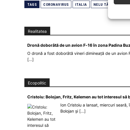
TAGS
CORONAVIRUS
ITALIA
NELU TĂTARU
SP
Realitatea
Dronă doborâtă de un avion F‑16 în zona Padina Bu
O dronă a fost doborâtă vineri dimineață de un avion F
[...]
Ecopolitic
Cristoiu: Bolojan, Fritz, Kelemen au tot interesul s
Ion Cristoiu a lansat, miercuri seară, 
Bolojan și
[...]