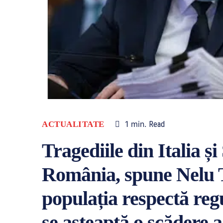
1
min.
ACTUALITATE
Read
Tragediile din Italia și
România, spune Nelu 
populația respectă reg
se așteaptă o scădere 