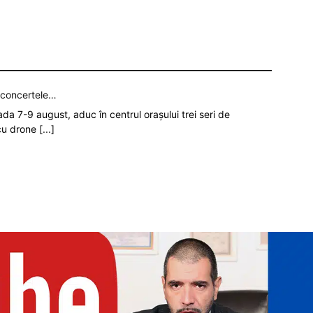
p concertele…
oada 7-9 august, aduc în centrul orașului trei seri de
 cu drone
[...]