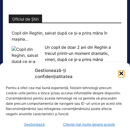
Oficiul de Știri
Copil din Reghin, salvat după ce și-a prins mâna în
mașina…
Un copil de doar 2 ani din Reghin a
trecut printr-un moment dramatic,
vineri, după ce și-a prins mâna
dreaptă
[...]
Gestionează-ți
confidențialitatea
Pentru a oferi cea mai bună experiență, folosim tehnologii precum
cookie-urile pentru a stoca și/sau accesa informațiile despre dispozitiv.
Consimțământul pentru aceste tehnologii ne va permite să procesăm
Ultimele știri
date precum comportamentul de navigare sau ID-uri unice pe acest site.
Neconsimțământul sau retragerea consimțământului poate afecta
negativ anumite caracteristici și funcții.
Premierul demis Bolojan: Legea salarizării este
pregătită. Așteptăm consens politic
Gestionează
Citește mai multe despre aceste