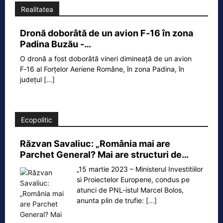
Realitatea
Dronă doborâtă de un avion F‑16 în zona
Padina Buzău -…
O dronă a fost doborâtă vineri dimineață de un avion
F‑16 al Forțelor Aeriene Române, în zona Padina, în
județul
[...]
Ecopolitic
Răzvan Savaliuc: „România mai are
Parchet General? Mai are structuri de…
„15 martie 2023 – Ministerul Investitiilor
si Proiectelor Europene, condus pe
atunci de PNL-istul Marcel Bolos,
anunta plin de trufie:
[...]