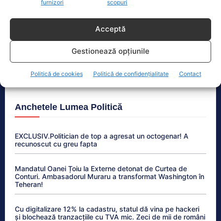
furnizori
scopuri
Ungaria renunță la reducerea voluntară a
consumului de energie. Nivelul Dunării ar intra pe
creștere
Acceptă
România exportă energie ieftină la prânz și importă
Gestionează opțiunile
scump seara. Cine sunt câștigătorii din afacerea
energetică
Politică de cookies
Politică de confidențialitate
Contact
Anchetele Lumea Politică
EXCLUSIV.Politician de top a agresat un octogenar! A
recunoscut cu greu fapta
Mandatul Oanei Țoiu la Externe detonat de Curtea de
Conturi. Ambasadorul Muraru a transformat Washington în
Teheran!
Cu digitalizare 12% la cadastru, statul dă vina pe hackeri
și blochează tranzacțiile cu TVA mic. Zeci de mii de români