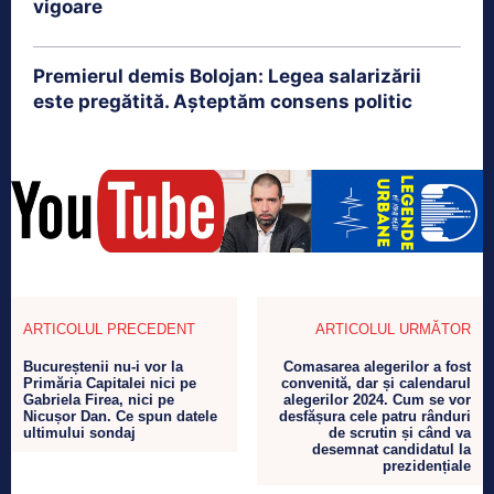
vigoare
Premierul demis Bolojan: Legea salarizării
este pregătită. Așteptăm consens politic
ARTICOLUL PRECEDENT
ARTICOLUL URMĂTOR
Bucureștenii nu-i vor la
Comasarea alegerilor a fost
Primăria Capitalei nici pe
convenită, dar și calendarul
Gabriela Firea, nici pe
alegerilor 2024. Cum se vor
Nicușor Dan. Ce spun datele
desfășura cele patru rânduri
ultimului sondaj
de scrutin și când va
desemnat candidatul la
prezidențiale